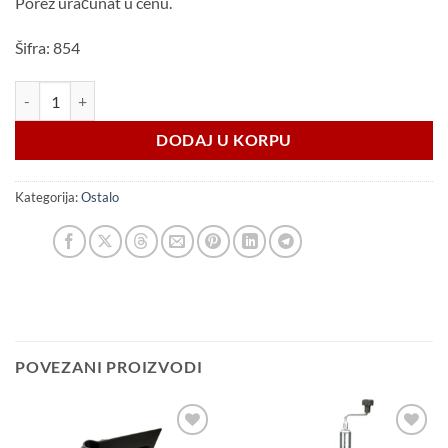
Porez uračunat u cenu.
Šifra: 854
Ugaoni štitnik 90 plastični količina
DODAJ U KORPU
Kategorija:
Ostalo
POVEZANI PROIZVODI