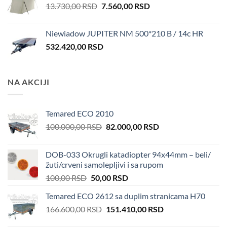
Original
Current
13.730,00
RSD
7.560,00
RSD
price
price
was:
is:
Niewiadow JUPITER NM 500*210 B / 14c HR
13.730,00 RSD.
7.560,00 RSD.
532.420,00
RSD
NA AKCIJI
Temared ECO 2010
Original
Current
100.000,00
RSD
82.000,00
RSD
price
price
was:
is:
DOB-033 Okrugli katadiopter 94x44mm – beli/
100.000,00 RSD.
82.000,00 RSD.
žuti/crveni samolepljivi i sa rupom
Original
Current
100,00
RSD
50,00
RSD
price
price
Temared ECO 2612 sa duplim stranicama H70
was:
is:
Original
Current
166.600,00
RSD
100,00 RSD.
151.410,00
50,00 RSD.
RSD
price
price