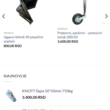
Dodaj
Dodaj
u listu
u listu
želja
želja
OSTALO
Potporni, parkirni – pomoćni
OSTALO
točak 200/50
Ugaoni štitnik 90 plastični
ojačani
3.600,00
RSD
800,00
RSD
NAJNOVIJE
KNOTT Šapa 50*50mm 750kg
3.400,00
RSD