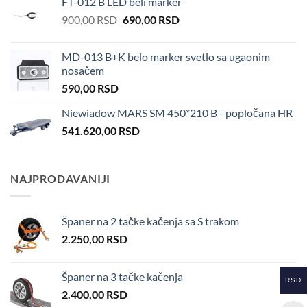
FT-012 B LED beli marker
Original
Current
900,00
RSD
690,00
RSD
price
price
was:
is:
MD-013 B+K belo marker svetlo sa ugaonim
900,00 RSD.
690,00 RSD.
nosačem
590,00
RSD
Niewiadow MARS SM 450*210 B - popločana HR
541.620,00
RSD
NAJPRODAVANIJI
Španer na 2 tačke kačenja sa S trakom
2.250,00
RSD
Španer na 3 tačke kačenja
RSD
2.400,00
RSD