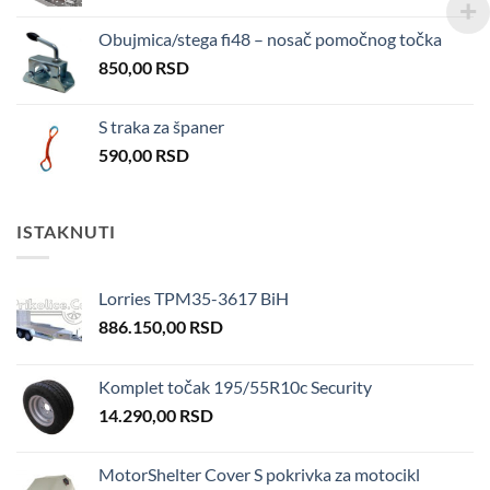
Obujmica/stega fi48 – nosač pomočnog točka
850,00
RSD
S traka za španer
590,00
RSD
ISTAKNUTI
Lorries TPM35-3617 BiH
886.150,00
RSD
Komplet točak 195/55R10c Security
14.290,00
RSD
MotorShelter Cover S pokrivka za motocikl