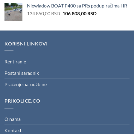
was:
is:
Niewiadow BOAT P400 sa PRs podupiračima HR
166.600,00 RSD.
151.410,00 RSD.
Original
Current
134.850,00
RSD
106.808,00
RSD
price
price
was:
is:
134.850,00 RSD.
106.808,00 RSD.
KORISNI LINKOVI
Rentiranje
Postani saradnik
Praćenje narudžbine
PRIKOLICE.CO
O nama
Kontakt