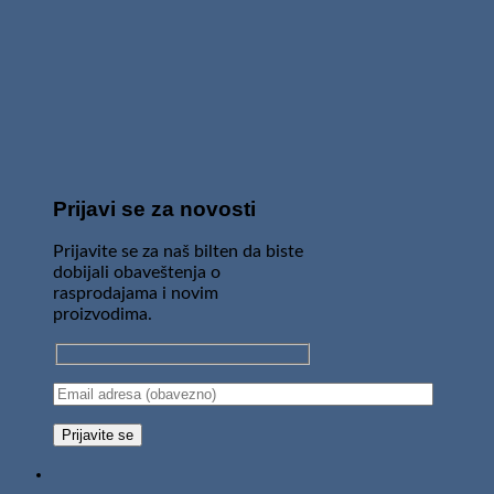
Prijavi se za novosti
Prijavite se za naš bilten da biste
dobijali obaveštenja o
rasprodajama i novim
proizvodima.