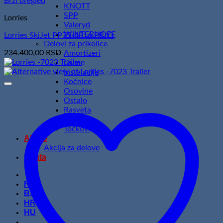
Brzi pregled
KNOTT
SPP
Lorries
Valeryd
WINTERHOFF
Lorries SkiJet PP75-4816 PR/O
Delovi za prikolice
234.400,00
RSD
Amortizeri
Gume
Instalacije
Kočnice
Osovine
Ostalo
Rasveta
Španeri
Točkovi
Akcije
Akcija za delove
Renta
RS
BA
HR
HU