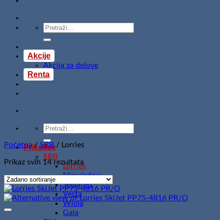
Pretraži:
Akcije
Akcija za delove
Renta
Pretraži:
Početna
/
SRB
/
Lorries
Prikolice
SRB
Prikaz svih 14 rezultata
Lorries
Niewiadow
Temared
Vesta
Wiola
Gala