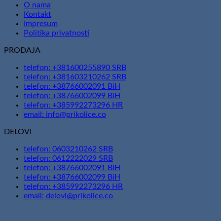
O nama
Kontakt
Impresum
Politika privatnosti
PRODAJA
telefon: +381600255890 SRB
telefon: +381603210262 SRB
telefon: +38766002091 BiH
telefon: +38766002099 BiH
telefon: +385992273296 HR
email: info@prikolice.co
DELOVI
telefon: 0603210262 SRB
telefon: 0612222029 SRB
telefon: +38766002091 BiH
telefon: +38766002099 BiH
telefon: +385992273296 HR
email: delovi@prikolice.co
V