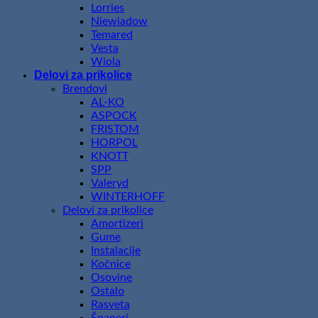
Lorries
Niewiadow
Temared
Vesta
Wiola
Delovi za prikolice
Brendovi
AL-KO
ASPOCK
FRISTOM
HORPOL
KNOTT
SPP
Valeryd
WINTERHOFF
Delovi za prikolice
Amortizeri
Gume
Instalacije
Kočnice
Osovine
Ostalo
Rasveta