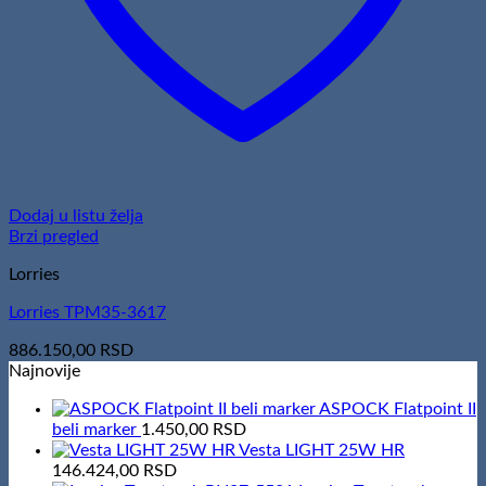
Dodaj u listu želja
Brzi pregled
Lorries
Lorries TPM35-3617
886.150,00
RSD
Najnovije
ASPOCK Flatpoint II
beli marker
1.450,00
RSD
Vesta LIGHT 25W HR
146.424,00
RSD