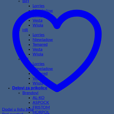
BiH
Lorries
Niewiadow
Temared
Vesta
Wiola
HR
Lorries
Niewiadow
Temared
Vesta
Wiola
HU
Lorries
Niewiadow
Temared
Vesta
Wiola
Delovi za prikolice
Brendovi
AL-KO
ASPOCK
FRISTOM
Dodaj u listu želja
HORPOL