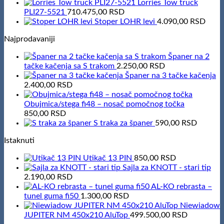
Lorries Tow truck
PLI27-5521
710.475,00
RSD
Stoper LOHR levi
4.090,00
RSD
Najprodavaniji
Španer na 2
tačke kačenja sa S trakom
2.250,00
RSD
Španer na 3 tačke kačenja
2.400,00
RSD
Obujmica/stega fi48 – nosač pomočnog točka
850,00
RSD
S traka za španer
590,00
RSD
Istaknuti
Utikač 13 PIN
850,00
RSD
Sajla za KNOTT - stari tip
2.190,00
RSD
AL-KO rebrasta –
tunel guma fi50
1.300,00
RSD
Niewiadow
JUPITER NM 450x210 AluTop
499.500,00
RSD