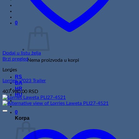
0
Dodaj u listu želja
Brzi pregled
Nema proizvoda u korpi
Lorries
RS
Lorries -7023 Trailer
BA
HR
407.980,00
RSD
HU
0
Korpa