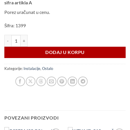
sifra artikla A
Porez uračunat u cenu.
Šifra: 1399
Kabel PP/J 5x0.75 1 metar količina
DODAJ U KORPU
Kategorije:
Instalacije
,
Ostalo
POVEZANI PROIZVODI