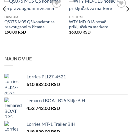
Dodaj
Dodaj
u listu
u listu
FRISTOM
FRISTOM
želja
želja
QS075 M05 QS konektor sa
WTY MD-013 nosač –
pravougaonim žicama
priključak za markere
190,00
RSD
160,00
RSD
NAJNOVIJE
Lorries PLI27-4521
610.882,00
RSD
Temared BOAT B25 Skije BiH
452.742,00
RSD
Lorries MT-1 Trailer BIH
349.830,00
RSD