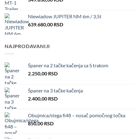
Niewiadow JUPITER NM 6m / 3,5t
639.680,00
RSD
NAJPRODAVANIJI
Španer na 2 tačke kačenja sa S trakom
2.250,00
RSD
Španer na 3 tačke kačenja
2.400,00
RSD
Obujmica/stega fi48 – nosač pomočnog točka
850,00
RSD