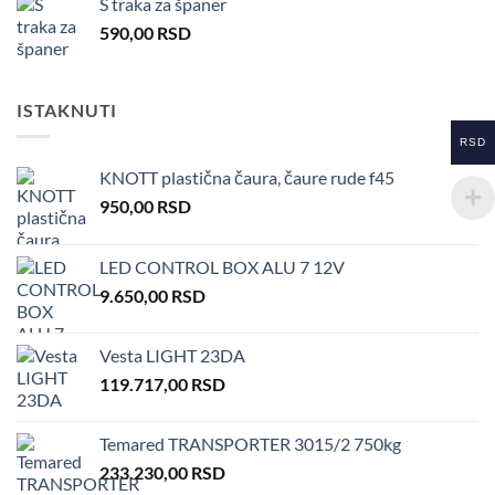
S traka za španer
590,00
RSD
ISTAKNUTI
RSD
KNOTT plastična čaura, čaure rude f45
950,00
RSD
LED CONTROL BOX ALU 7 12V
9.650,00
RSD
Vesta LIGHT 23DA
119.717,00
RSD
Temared TRANSPORTER 3015/2 750kg
233.230,00
RSD