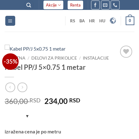
Skip
Akcije
Renta
to
content
0
RS
BA
HR
HU
POČETNA
/
DELOVI ZA PRIKOLICE
/
INSTALACIJE
-35%
Dodaj
Kabel PP/J 5×0.75 1 metar
u listu
želja
Original
Current
360,00
234,00
RSD
RSD
price
price
was:
is:
360,00 RSD.
234,00 RSD.
izražena cena je po metru