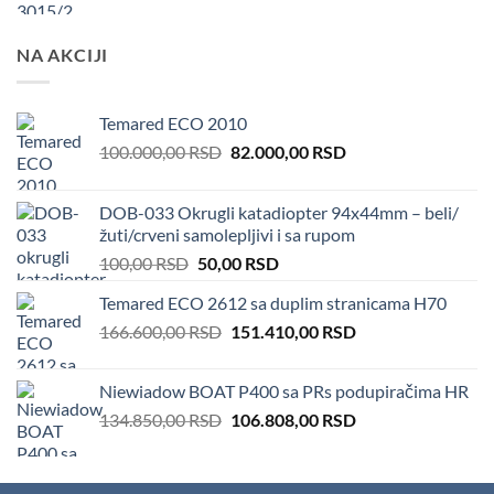
NA AKCIJI
Temared ECO 2010
Original
Current
100.000,00
RSD
82.000,00
RSD
price
price
was:
is:
DOB-033 Okrugli katadiopter 94x44mm – beli/
100.000,00 RSD.
82.000,00 RSD.
žuti/crveni samolepljivi i sa rupom
Original
Current
100,00
RSD
50,00
RSD
price
price
Temared ECO 2612 sa duplim stranicama H70
was:
is:
Original
Current
166.600,00
RSD
100,00 RSD.
151.410,00
50,00 RSD.
RSD
price
price
was:
is:
Niewiadow BOAT P400 sa PRs podupiračima HR
166.600,00 RSD.
151.410,00 RSD.
Original
Current
134.850,00
RSD
106.808,00
RSD
price
price
was:
is:
134.850,00 RSD.
106.808,00 RSD.