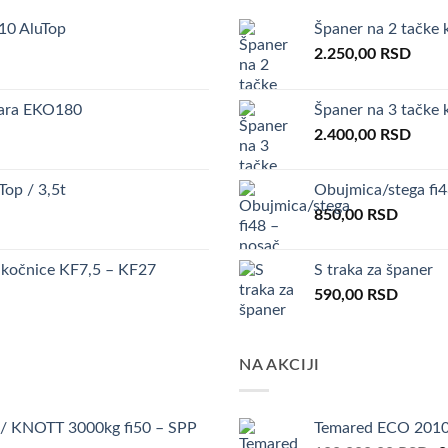
0 AluTop
Španer na 2 tačke 
2.250,00
RSD
ovara EKO180
Španer na 3 tačke 
2.400,00
RSD
op / 3,5t
Obujmica/stega fi
850,00
RSD
 kočnice KF7,5 – KF27
S traka za španer
590,00
RSD
NA AKCIJI
 / KNOTT 3000kg fi50 – SPP
Temared ECO 201