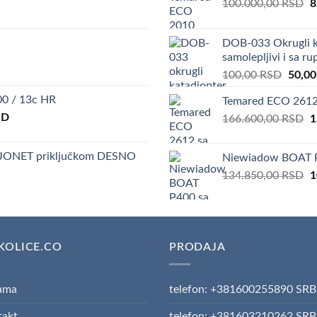
O
100.000,00
RSD
8
p
w
DOB-033 Okrugli k
1
samolepljivi i sa r
Origin
100,00
RSD
50,0
price
0 / 13c HR
Temared ECO 2612 
was:
Current
SD
O
166.600,00
RSD
100,0
1
price
p
is:
w
AJONET priključkom DESNO
Niewiadow BOAT P
D.
430.850,00 RSD.
1
O
134.850,00
RSD
1
p
w
1
KOLICE.CO
PRODAJA
ama
telefon: +381600255890 SRB
takt
telefon: +381603210262 SRB