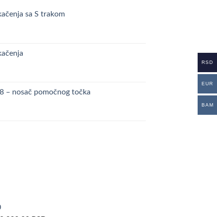
kačenja sa S trakom
kačenja
RSD
EUR
48 – nosač pomočnog točka
BAM
0