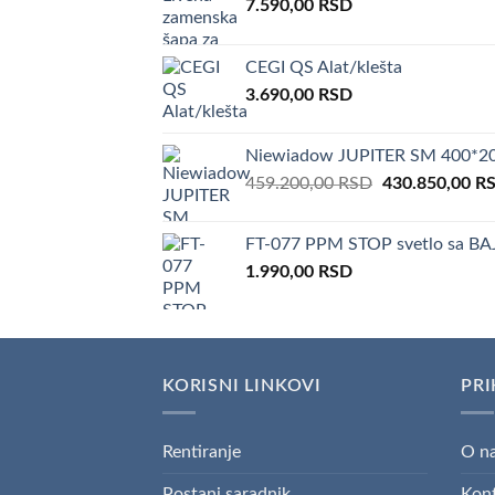
7.590,00
RSD
CEGI QS Alat/klešta
3.690,00
RSD
Niewiadow JUPITER SM 400*20
Original
459.200,00
RSD
430.850,00
R
price
was:
FT-077 PPM STOP svetlo sa B
459.200,00 RS
1.990,00
RSD
KORISNI LINKOVI
PRI
Rentiranje
O n
Postani saradnik
Kon