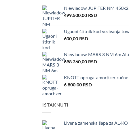
Niewiadow JUPITER NM 450x21
499.500,00
RSD
Ugaoni štitnik kod vezivanja t
600,00
RSD
Niewiadow MARS 3 NM 6m AluT
698.360,00
RSD
KNOTT opruga-amortizer ručne
6.800,00
RSD
ISTAKNUTI
Livena zamenska šapa za AL-KO