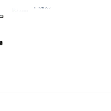
ŠPANERI
8 PROIZVODI