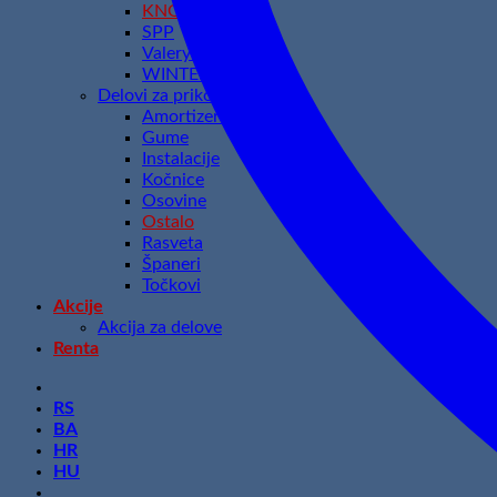
KNOTT
SPP
Valeryd
WINTERHOFF
Delovi za prikolice
Amortizeri
Gume
Instalacije
Kočnice
Osovine
Ostalo
Rasveta
Španeri
Točkovi
Akcije
Akcija za delove
Renta
RS
BA
HR
HU