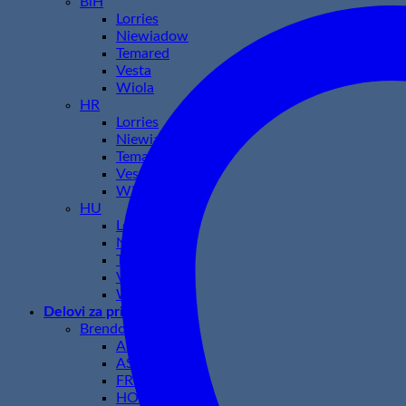
BiH
Lorries
Niewiadow
Temared
Vesta
Wiola
HR
Lorries
Niewiadow
Temared
Vesta
Wiola
HU
Lorries
Niewiadow
Temared
Vesta
Wiola
Delovi za prikolice
Brendovi
AL-KO
ASPOCK
FRISTOM
HORPOL