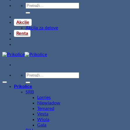
Pretraži:
Akcije
Akcija za delove
Renta
Pretraži:
Prikolice
SRB
Lorries
Niewiadow
Temared
Vesta
Wiola
Gala