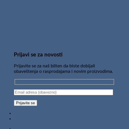
Prijavi se za novosti
Prijavite se za naš bilten da biste dobijali
obaveštenja o rasprodajama i novim proizvodima.