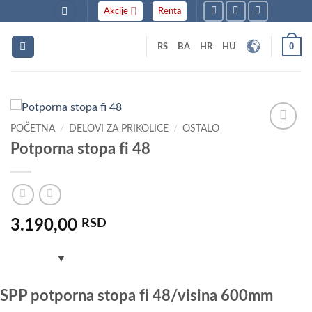
Skip
Akcije
Renta
to
content
0
RS
BA
HR
HU
POČETNA
/
DELOVI ZA PRIKOLICE
/
OSTALO
Dodaj
Potporna stopa fi 48
u listu
želja
3.190,00
RSD
SPP potporna stopa fi 48/visina 600mm