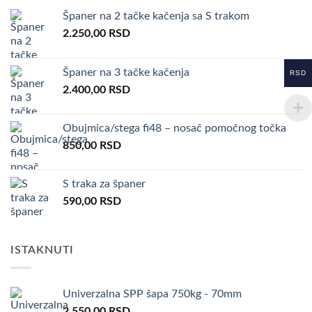
Španer na 2 tačke kačenja sa S trakom
2.250,00
RSD
Španer na 3 tačke kačenja
RSD
2.400,00
RSD
Obujmica/stega fi48 – nosač pomočnog točka
850,00
RSD
S traka za španer
590,00
RSD
ISTAKNUTI
Univerzalna SPP šapa 750kg - 70mm
2.550,00
RSD