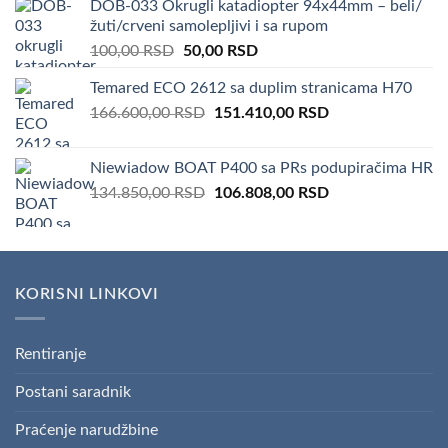
DOB-033 Okrugli katadiopter 94x44mm – beli/
100.000,00 RSD.
82.000,00 RSD.
žuti/crveni samolepljivi i sa rupom
Original
Current
100,00
RSD
50,00
RSD
price
price
Temared ECO 2612 sa duplim stranicama H70
was:
is:
Original
Current
166.600,00
RSD
100,00 RSD.
151.410,00
50,00 RSD.
RSD
price
price
was:
is:
Niewiadow BOAT P400 sa PRs podupiračima HR
166.600,00 RSD.
151.410,00 RSD.
Original
Current
134.850,00
RSD
106.808,00
RSD
price
price
was:
is:
134.850,00 RSD.
106.808,00 RSD.
KORISNI LINKOVI
Rentiranje
Postani saradnik
Praćenje narudžbine