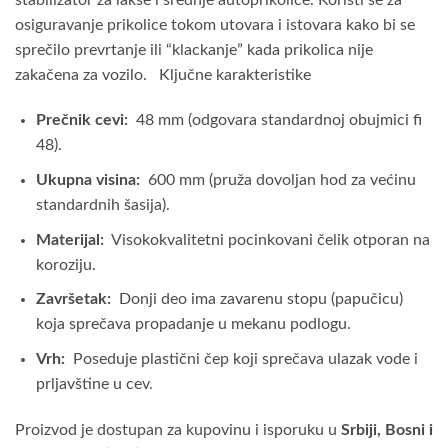
osiguravanje prikolice tokom utovara i istovara kako bi se
sprečilo prevrtanje ili “klackanje” kada prikolica nije
zakačena za vozilo. Ključne karakteristike
Prečnik cevi:
48 mm (odgovara standardnoj obujmici fi
48).
Ukupna visina:
600 mm (pruža dovoljan hod za većinu
standardnih šasija).
Materijal:
Visokokvalitetni pocinkovani čelik otporan na
koroziju.
Završetak:
Donji deo ima zavarenu stopu (papučicu)
koja sprečava propadanje u mekanu podlogu.
Vrh:
Poseduje plastični čep koji sprečava ulazak vode i
prljavštine u cev.
Proizvod je dostupan za kupovinu i isporuku u
Srbiji, Bosni i