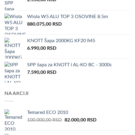
Wiola W5 ALU TOP 3 OSOVINE 8.5m
880.075,00
RSD
KNOTT Šapa 2000KG KF20 fi45
6.990,00
RSD
SPP šapa za KNOTT i AL-KO BC - 3000c
7.590,00
RSD
NA AKCIJI
Temared ECO 2010
Original
Current
100.000,00
RSD
82.000,00
RSD
price
price
was:
is: