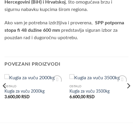
Hercegovini (BiH) i Hrvatskoj
, što omogućava brzu i
sigurnu nabavku kupcima širom regiona.
Ako vam je potrebna izdržljiva i proverena,
SPP potporna
stopa fi 48
dužine
600 mm
predstavlja siguran izbor za
pouzdan rad i dugoročnu upotrebu.
POVEZANI PROIZVODI
OSTALO
OSTALO
Dodaj
Dodaj
Kugla za vuču 2000kg
Kugla za vuču 3500kg
u listu
u listu
3.600,00
RSD
6.600,00
RSD
želja
želja