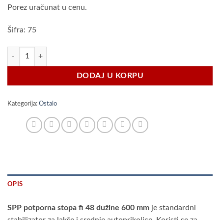
Porez uračunat u cenu.
Šifra: 75
Potporna stopa fi 48 količina
DODAJ U KORPU
Kategorija:
Ostalo
OPIS
SPP potporna stopa fi 48
dužine
600 mm
je standardni
stabilizator za lakše i srednje autoprikolice. Koristi se za