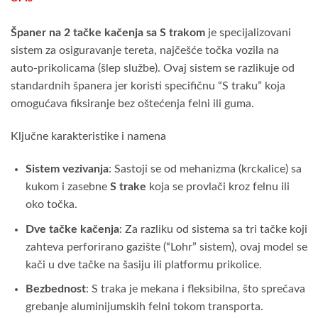
Španer na 2 tačke kačenja sa S trakom
je specijalizovani
sistem za osiguravanje tereta, najčešće točka vozila na
auto-prikolicama (šlep službe). Ovaj sistem se razlikuje od
standardnih španera jer koristi specifičnu “S traku” koja
omogućava fiksiranje bez oštećenja felni ili guma.
Ključne karakteristike i namena
Sistem vezivanja
: Sastoji se od mehanizma (krckalice) sa
kukom i zasebne
S trake
koja se provlači kroz felnu ili
oko točka.
Dve tačke kačenja
: Za razliku od sistema sa tri tačke koji
zahteva perforirano gazište (“Lohr” sistem), ovaj model se
kači u dve tačke na šasiju ili platformu prikolice.
Bezbednost
: S traka je mekana i fleksibilna, što sprečava
grebanje aluminijumskih felni tokom transporta.