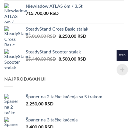
Niewiadow ATLAS 6m / 3,5t
715.700,00
RSD
SteadyStand Cross Basic stalak
Original
Current
15.010,00
RSD
8.250,00
RSD
price
price
was:
is:
SteadyStand Scooter stalak
15.010,00 RSD.
8.250,00 RSD.
RSD
Original
Current
15.440,00
RSD
8.500,00
RSD
price
price
was:
is:
15.440,00 RSD.
8.500,00 RSD.
NAJPRODAVANIJI
Španer na 2 tačke kačenja sa S trakom
2.250,00
RSD
Španer na 3 tačke kačenja
2.400,00
RSD