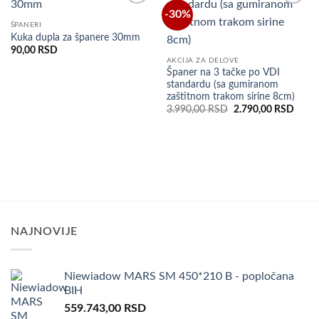
-30%
Dodaj
Dodaj
u listu
u listu
ŠPANERI
želja
želja
Kuka dupla za španere 30mm
90,00
RSD
AKCIJA ZA DELOVE
Španer na 3 tačke po VDI
standardu (sa gumiranom
zaštitnom trakom sirine 8cm)
Original
Curre
3.990,00
RSD
2.790,00
RSD
price
price
was:
is:
3.990,00 RSD.
2.790
NAJNOVIJE
Niewiadow MARS SM 450*210 B - popločana
BIH
559.743,00
RSD