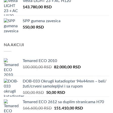
Vesta LIGHT 23 + AC H120
143.780,00
RSD
SPP gumena zavesica
550,00
RSD
NA AKCIJI
Temared ECO 2010
Original
Current
100.000,00
RSD
82.000,00
RSD
price
price
was:
is:
DOB-033 Okrugli katadiopter 94x44mm – beli/
100.000,00 RSD.
82.000,00 RSD.
žuti/crveni samolepljivi i sa rupom
Original
Current
100,00
RSD
50,00
RSD
price
price
Temared ECO 2612 sa duplim stranicama H70
was:
is:
Original
Current
166.600,00
RSD
100,00 RSD.
151.410,00
50,00 RSD.
RSD