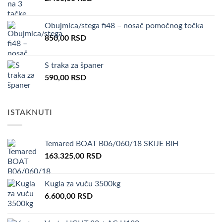
Obujmica/stega fi48 – nosač pomočnog točka
850,00
RSD
S traka za španer
590,00
RSD
ISTAKNUTI
Temared BOAT B06/060/18 SKIJE BiH
163.325,00
RSD
Kugla za vuču 3500kg
6.600,00
RSD