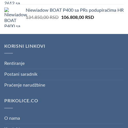
price
price
was:
is:
Niewiadow BOAT P400 sa PRs podupiračima HR
166.600,00 RSD.
151.410,00 RSD.
Original
Current
134.850,00
RSD
106.808,00
RSD
price
price
was:
is:
134.850,00 RSD.
106.808,00 RSD.
KORISNI LINKOVI
Rentiranje
Postani saradnik
Praćenje narudžbine
PRIKOLICE.CO
O nama