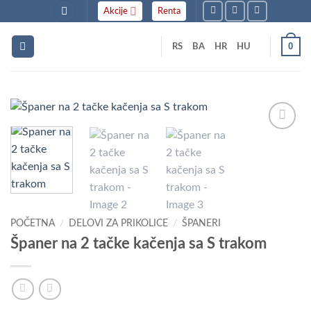
Skip
Akcije
Renta
to
content
0
RS
BA
HR
HU
Dodaj
u listu
želja
POČETNA
/
DELOVI ZA PRIKOLICE
/
ŠPANERI
Španer na 2 tačke kačenja sa S trakom