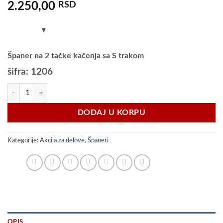
2.250,00
RSD
Španer na 2 tačke kačenja sa S trakom
šifra: 1206
Španer na 2 tačke kačenja sa S trakom količina
DODAJ U KORPU
Kategorije:
Akcija za delove
,
Španeri
OPIS