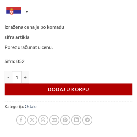
izražena cena je po komadu
sifra artikla
Porez uračunat u cenu.
Šifra: 852
Ugaoni štitnik 90 plastični ojačani količina
DODAJ U KORPU
Kategorija:
Ostalo