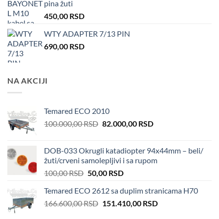
pina žuti
450,00
RSD
WTY ADAPTER 7/13 PIN
690,00
RSD
NA AKCIJI
Temared ECO 2010
Original
Current
100.000,00
RSD
82.000,00
RSD
price
price
was:
is:
DOB-033 Okrugli katadiopter 94x44mm – beli/
100.000,00 RSD.
82.000,00 RSD.
žuti/crveni samolepljivi i sa rupom
Original
Current
100,00
RSD
50,00
RSD
price
price
Temared ECO 2612 sa duplim stranicama H70
was:
is:
Original
Current
166.600,00
RSD
100,00 RSD.
151.410,00
50,00 RSD.
RSD
price
price