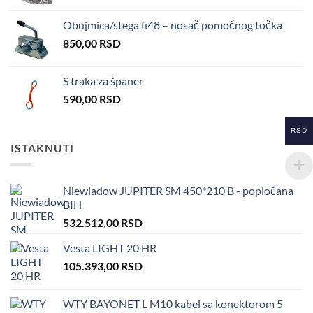
Obujmica/stega fi48 – nosač pomočnog točka
850,00
RSD
S traka za španer
590,00
RSD
RSD
ISTAKNUTI
Niewiadow JUPITER SM 450*210 B - popločana
BIH
532.512,00
RSD
Vesta LIGHT 20 HR
105.393,00
RSD
WTY BAYONET L M10 kabel sa konektorom 5