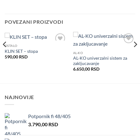
POVEZANI PROIZVODI
OSTALO
Dodaj
Dodaj
KLIN SET – stopa
u listu
u listu
AL-KO
želja
želja
590,00
RSD
AL-KO univerzalni sistem za
zakljucavanje
6.650,00
RSD
NAJNOVIJE
Potpornik fi 48/405
3.790,00
RSD