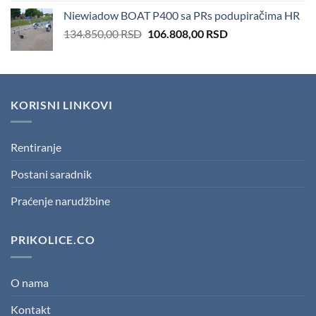
was:
is:
Niewiadow BOAT P400 sa PRs podupiračima HR
166.600,00 RSD.
151.410,00 RSD.
Original
Current
134.850,00
RSD
106.808,00
RSD
price
price
was:
is:
134.850,00 RSD.
106.808,00 RSD.
KORISNI LINKOVI
Rentiranje
Postani saradnik
Praćenje narudžbine
PRIKOLICE.CO
O nama
Kontakt