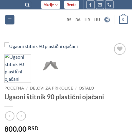
Skip
Akcije
Renta
to
content
0
RS
BA
HR
HU
Dodaj
u listu
želja
POČETNA
/
DELOVI ZA PRIKOLICE
/
OSTALO
Ugaoni štitnik 90 plastični ojačani
800,00
RSD