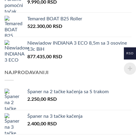
9.990,00
RSD
Temared BOAT B25 Roller
522.300,00
RSD
Niewiadow INDIANA 3 ECO 8,5m sa 3 osovine
13c BiH
RSD
877.435,00
RSD
NAJPRODAVANIJI
Španer na 2 tačke kačenja sa S trakom
2.250,00
RSD
Španer na 3 tačke kačenja
2.400,00
RSD