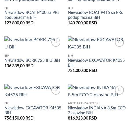
Dodaj
Dodaj
u listu
u listu
BIH
BIH
želja
želja
Niewiadow BOAT P400 sa PRs
Niewiadow BOAT P415 sa PRs
podupiračima BiH
podupiracima BiH
127.800,00
RSD
140.700,00
RSD
Dodaj
Dodaj
u listu
u listu
BIH
BIH
želja
želja
Niewiadow EXCAVATOR K4035
Niewiadow BORK 725 II U BiH
BiH
136.339,00
RSD
721.000,00
RSD
Dodaj
Dodaj
u listu
u listu
BIH
AUTOTRANSPORTER
želja
želja
Niewiadow EXCAVATOR K4535
Niewiadow INDIANA 8,5m ECO
BiH
2 osovine BiH
756.150,00
RSD
816.923,00
RSD