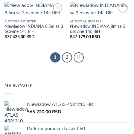
Dodaj
Dodaj
u listu
u listu
AUTOTRANSPORTER
AUTOTRANSPORTER
želja
želja
Niewiadow INDIANA 8,5m sa 3
Niewiadow INDIANA 8m sa 3
osovine 14c BiH
osovine 14c BiH
877.435,00
RSD
847.179,00
RSD
1
2
NAJNOVIJE
Niewiadow ATLAS 450*210 HR
565.220,00
RSD
Parkirni pomoćni točak fi60