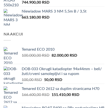
744.900,00
RSD
Niewiadow MARS 3 NM 5,5m B / 3,5t
663.180,00
RSD
NA AKCIJI
Temared ECO 2010
Original
Current
100.000,00
RSD
82.000,00
RSD
price
price
was:
is:
DOB-033 Okrugli katadiopter 94x44mm – beli/
100.000,00 RSD.
82.000,00 RSD.
žuti/crveni samolepljivi i sa rupom
Original
Current
100,00
RSD
50,00
RSD
price
price
Temared ECO 2612 sa duplim stranicama H70
was:
is:
Original
Current
166.600,00
RSD
100,00 RSD.
151.410,00
50,00 RSD.
RSD
price
price
was:
is:
Niewiadow BOAT P400 sa PRs podupiračima HR