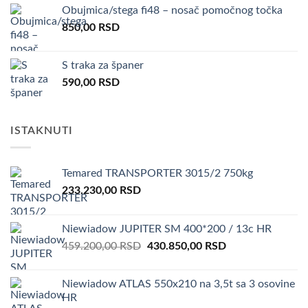
Obujmica/stega fi48 – nosač pomočnog točka
850,00
RSD
S traka za španer
590,00
RSD
ISTAKNUTI
Temared TRANSPORTER 3015/2 750kg
233.230,00
RSD
Niewiadow JUPITER SM 400*200 / 13c HR
Original
Current
459.200,00
RSD
430.850,00
RSD
price
price
was:
is:
Niewiadow ATLAS 550x210 na 3,5t sa 3 osovine
459.200,00 RSD.
430.850,00 RSD.
HR