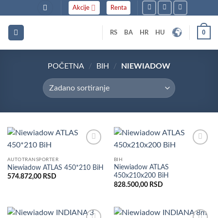
Skip
Akcije
Renta
to
content
0
RS
BA
HR
HU
POČETNA
/
BIH
/
NIEWIADOW
Dodaj
Dodaj
u listu
u listu
AUTOTRANSPORTER
BIH
želja
želja
Niewiadow ATLAS
Niewiadow ATLAS 450*210 BiH
450x210x200 BiH
574.872,00
RSD
828.500,00
RSD