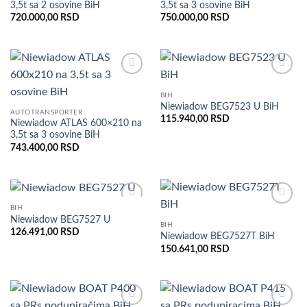
3,5t sa 2 osovine BiH
3,5t sa 3 osovine BiH
720.000,00
RSD
750.000,00
RSD
Dodaj
Dodaj
u listu
u listu
BIH
želja
želja
Niewiadow BEG7523 U BiH
AUTOTRANSPORTER
115.940,00
RSD
Niewiadow ATLAS 600×210 na
3,5t sa 3 osovine BiH
743.400,00
RSD
BIH
Dodaj
Dodaj
Niewiadow BEG7527 U
u listu
u listu
BIH
126.491,00
RSD
želja
želja
Niewiadow BEG7527T BiH
150.641,00
RSD