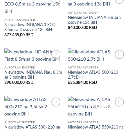
Dodaj
Dodaj
u listu
u listu
AUTOTRANSPORTER
želja
želja
Niewiadow INDIANA 8m sa 3
AUTOTRANSPORTER
osovine 13c BiH
Niewiadow INDIANA 3 ECO
840.000,00
RSD
8,5m sa 3 osovine 13c BiH
877.435,00
RSD
Dodaj
Dodaj
u listu
u listu
AUTOTRANSPORTER
AUTOTRANSPORTER
želja
želja
Niewiadow INDIANA Flatt 8,5m
Niewiadow ATLAS 500×210
sa 3 osovine BiH
2,7t BiH
890.000,00
RSD
635.384,00
RSD
Dodaj
Dodaj
u listu
u listu
želja
želja
AUTOTRANSPORTER
AUTOTRANSPORTER
Niewiadow ATLAS 500×210 na
Niewiadow ATLAS 550×210 na