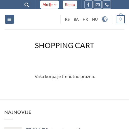
Skip
Akcije
Renta
to
content
0
RS
BA
HR
HU
SHOPPING CART
Vaša korpa je trenutno prazna.
NAJNOVIJE