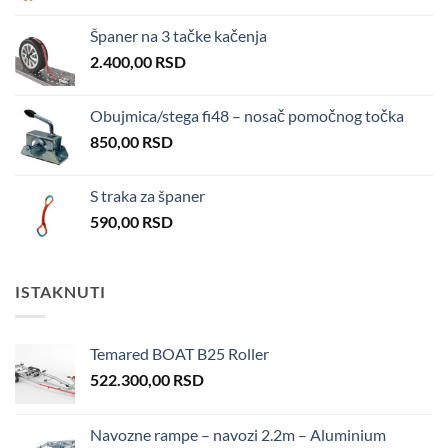
Španer na 3 tačke kačenja
2.400,00
RSD
Obujmica/stega fi48 – nosač pomočnog točka
850,00
RSD
S traka za španer
590,00
RSD
ISTAKNUTI
Temared BOAT B25 Roller
522.300,00
RSD
Navozne rampe – navozi 2.2m – Aluminium