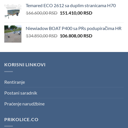
price
price
Temared ECO 2612 sa duplim stranicama H70
was:
is:
Original
Current
166.600,00
RSD
100,00 RSD.
151.410,00
50,00 RSD.
RSD
price
price
was:
is:
Niewiadow BOAT P400 sa PRs podupiračima HR
166.600,00 RSD.
151.410,00 RSD.
Original
Current
134.850,00
RSD
106.808,00
RSD
price
price
was:
is:
134.850,00 RSD.
106.808,00 RSD.
KORISNI LINKOVI
Rentiranje
Postani saradnik
Praćenje narudžbine
PRIKOLICE.CO