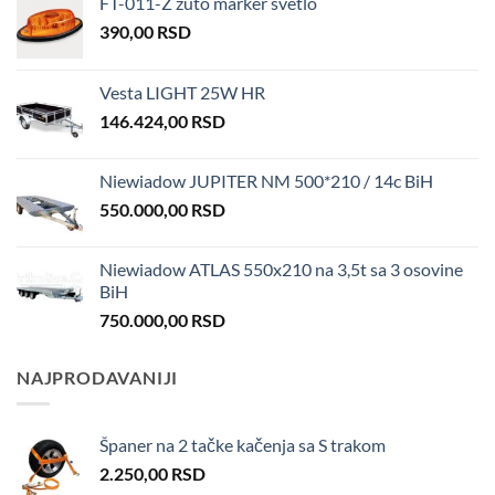
FT-011-Z žuto marker svetlo
390,00
RSD
Vesta LIGHT 25W HR
146.424,00
RSD
Niewiadow JUPITER NM 500*210 / 14c BiH
550.000,00
RSD
Niewiadow ATLAS 550x210 na 3,5t sa 3 osovine
BiH
750.000,00
RSD
NAJPRODAVANIJI
Španer na 2 tačke kačenja sa S trakom
2.250,00
RSD