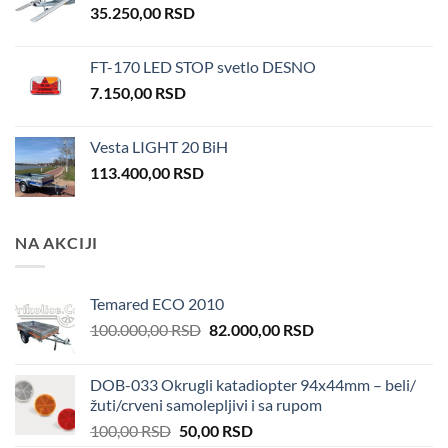
35.250,00
RSD
FT-170 LED STOP svetlo DESNO
7.150,00
RSD
Vesta LIGHT 20 BiH
113.400,00
RSD
NA AKCIJI
Temared ECO 2010
Original
Current
100.000,00
RSD
82.000,00
RSD
price
price
was:
is:
DOB-033 Okrugli katadiopter 94x44mm – beli/
100.000,00 RSD.
82.000,00 RSD.
žuti/crveni samolepljivi i sa rupom
Original
Current
100,00
RSD
50,00
RSD