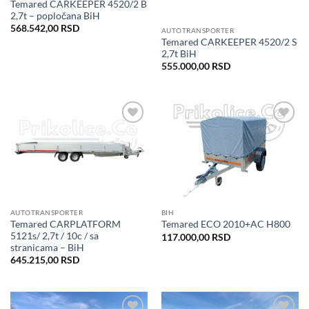
Temared CARKEEPER 4520/2 B
2,7t – popločana BiH
568.542,00
RSD
AUTOTRANSPORTER
Temared CARKEEPER 4520/2 S
2,7t BiH
555.000,00
RSD
Dodaj
Dodaj
u listu
u listu
želja
želja
AUTOTRANSPORTER
BIH
Temared CARPLATFORM
Temared ECO 2010+AC H800
5121s/ 2,7t / 10c / sa
117.000,00
RSD
stranicama – BiH
645.215,00
RSD