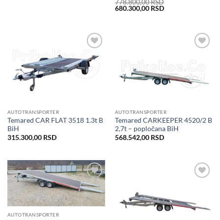
778.800,00
RSD
Original
Current
680.300,00
RSD
price
price
was:
is:
778.800,00 RSD.
680.300,00 RSD.
Dodaj
Dodaj
u listu
u listu
želja
želja
AUTOTRANSPORTER
AUTOTRANSPORTER
Temared CAR FLAT 3518 1.3t B
Temared CARKEEPER 4520/2 B
BiH
2,7t – popločana BiH
315.300,00
RSD
568.542,00
RSD
Dodaj
Dodaj
u listu
u listu
želja
želja
AUTOTRANSPORTER