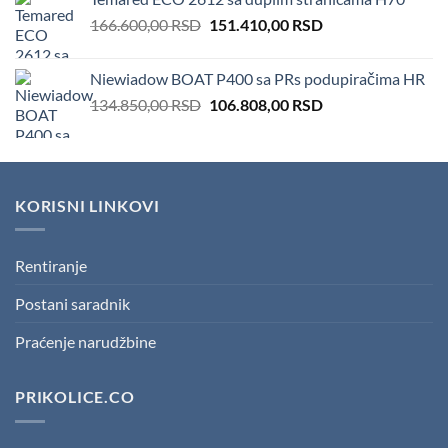
was:
is:
Original
Current
166.600,00
RSD
100,00 RSD.
151.410,00
50,00 RSD.
RSD
price
price
was:
is:
Niewiadow BOAT P400 sa PRs podupiračima HR
166.600,00 RSD.
151.410,00 RSD.
Original
Current
134.850,00
RSD
106.808,00
RSD
price
price
was:
is:
134.850,00 RSD.
106.808,00 RSD.
KORISNI LINKOVI
Rentiranje
Postani saradnik
Praćenje narudžbine
PRIKOLICE.CO