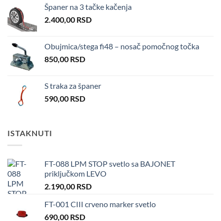
Španer na 3 tačke kačenja
2.400,00
RSD
Obujmica/stega fi48 – nosač pomočnog točka
850,00
RSD
S traka za španer
590,00
RSD
ISTAKNUTI
FT-088 LPM STOP svetlo sa BAJONET
priključkom LEVO
2.190,00
RSD
FT-001 CIII crveno marker svetlo
690,00
RSD