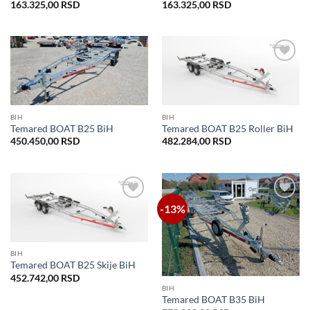
163.325,00
RSD
163.325,00
RSD
Dodaj
Dodaj
u listu
u listu
želja
želja
BIH
BIH
Temared BOAT B25 BiH
Temared BOAT B25 Roller BiH
450.450,00
RSD
482.284,00
RSD
-13%
Dodaj
Dodaj
u listu
u listu
želja
želja
BIH
Temared BOAT B25 Skije BiH
452.742,00
RSD
BIH
Temared BOAT B35 BiH