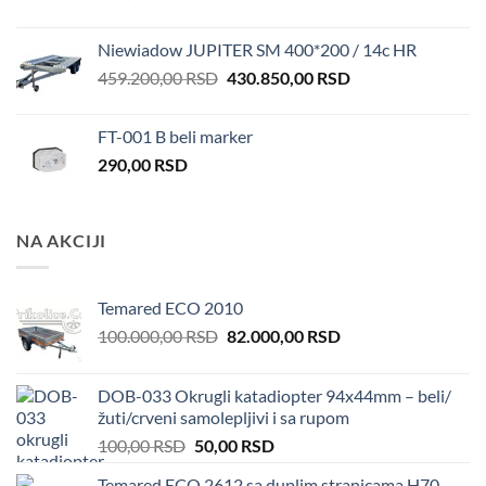
Niewiadow JUPITER SM 400*200 / 14c HR
Original
Current
459.200,00
RSD
430.850,00
RSD
price
price
was:
is:
FT-001 B beli marker
459.200,00 RSD.
430.850,00 RSD.
290,00
RSD
NA AKCIJI
Temared ECO 2010
Original
Current
100.000,00
RSD
82.000,00
RSD
price
price
was:
is:
DOB-033 Okrugli katadiopter 94x44mm – beli/
100.000,00 RSD.
82.000,00 RSD.
žuti/crveni samolepljivi i sa rupom
Original
Current
100,00
RSD
50,00
RSD
price
price
Temared ECO 2612 sa duplim stranicama H70