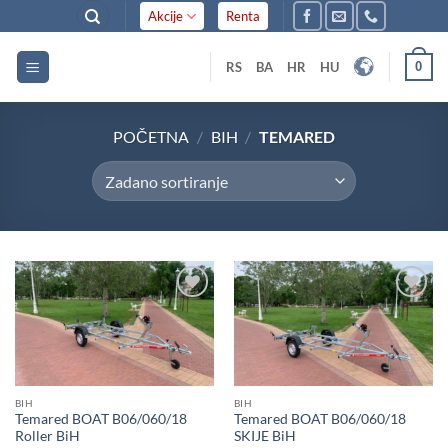
Skip
Akcije
Renta
to
content
0
RS
BA
HR
HU
POČETNA
/
BIH
/
TEMARED
Dodaj
Dodaj
u listu
u listu
želja
želja
BIH
BIH
Temared BOAT B06/060/18
Temared BOAT B06/060/18
Roller BiH
SKIJE BiH