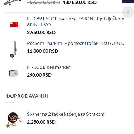
Original
Current
459.200,00
RSD
430.850,00
RSD
price
price
was:
is:
FT-089 L STOP svetlo sa BAJONET priključkom
459.200,00 RSD.
430.850,00 RSD.
6PIN LEVO
2.950,00
RSD
Potporni, parkirni – pomoćni točak FI60 ATK60
11.800,00
RSD
FT-001 B beli marker
290,00
RSD
NAJPRODAVANIJI
Španer na 2 tačke kačenja sa S trakom
2.250,00
RSD