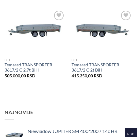
Dodaj
Dodaj
u listu
u listu
želja
želja
BIH
BIH
Temared TRANSPORTER
Temared TRANSPORTER
3617/2 C 2,7t BiH
3617/2 C 2t BiH
505.000,00
RSD
415.350,00
RSD
NAJNOVIJE
Niewiadow JUPITER SM 400*200 / 14c HR
RSD