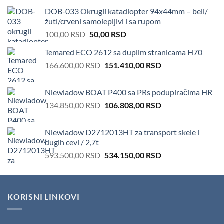
DOB-033 Okrugli katadiopter 94x44mm – beli/
žuti/crveni samolepljivi i sa rupom
Original
Current
100,00
RSD
50,00
RSD
price
price
Temared ECO 2612 sa duplim stranicama H70
was:
is:
Original
Current
166.600,00
RSD
100,00 RSD.
151.410,00
50,00 RSD.
RSD
price
price
was:
is:
Niewiadow BOAT P400 sa PRs podupiračima HR
166.600,00 RSD.
151.410,00 RSD.
Original
Current
134.850,00
RSD
106.808,00
RSD
price
price
was:
is:
Niewiadow D2712013HT za transport skele i
134.850,00 RSD.
106.808,00 RSD.
dugih cevi / 2,7t
Original
Current
593.500,00
RSD
534.150,00
RSD
price
price
was:
is:
593.500,00 RSD.
534.150,00 RSD.
KORISNI LINKOVI