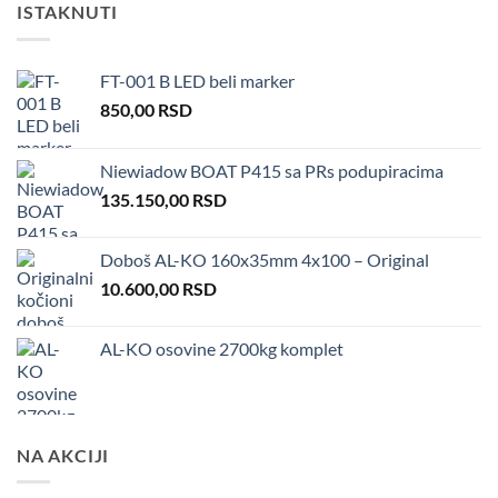
ISTAKNUTI
FT-001 B LED beli marker
850,00
RSD
Niewiadow BOAT P415 sa PRs podupiracima
135.150,00
RSD
Doboš AL-KO 160x35mm 4x100 – Original
10.600,00
RSD
AL-KO osovine 2700kg komplet
NA AKCIJI