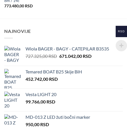
8m / 14c
773.480,00
RSD
NAJNOVIJE
RSD
Wiola BAGER - BAGY - CATEPILAR B3535
Original
Current
727.325,00
RSD
671.042,00
RSD
price
price
was:
is:
Temared BOAT B25 Skije BiH
727.325,00 RSD.
671.042,00 RSD.
452.742,00
RSD
Vesta LIGHT 20
99.766,00
RSD
MD-013 Z LED žuti bočni marker
950,00
RSD