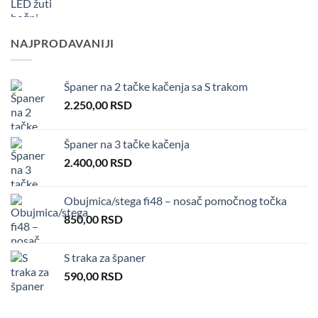
NAJPRODAVANIJI
Španer na 2 tačke kačenja sa S trakom
2.250,00
RSD
Španer na 3 tačke kačenja
2.400,00
RSD
Obujmica/stega fi48 – nosač pomočnog točka
850,00
RSD
S traka za španer
590,00
RSD