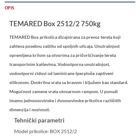
OPIS
TEMARED Box 2512/2 750kg
TEMARED Box
prikolica dizajnirana za prevoz tereta koji
zahteva posebnu zaštitu od spoljnih uticaja. Unutrašnjost
opremljena krilom sa otvorima za pričvršćivanje tereta
transportnim kaiševima. Vodootporna unutrašnjost,
vodootporni zidovi od laminirane šperploče zaptiveni
silikonom. Dvokrilna vrata sa bravom i ključem kao standard.
Mogućnost zamene vrata utovarnom rampom. U ponudi
imamo jednoosovinske i dvoosovinske prikolice različitih
dimenzija i nosivosti.
Tehnički parametri
Model prikolice: BOX 2512/2