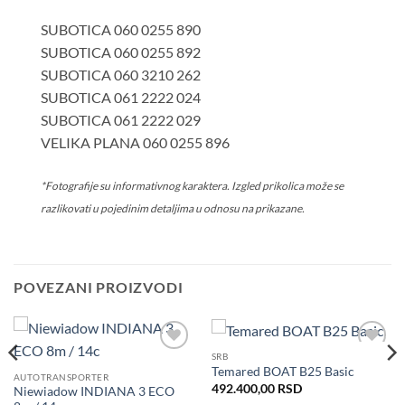
SUBOTICA 060 0255 890
SUBOTICA 060 0255 892
SUBOTICA 060 3210 262
SUBOTICA 061 2222 024
SUBOTICA 061 2222 029
VELIKA PLANA 060 0255 896
*Fotografije su informativnog karaktera. Izgled prikolica može se
razlikovati u pojedinim detaljima u odnosu na prikazane.
POVEZANI PROIZVODI
SRB
Dodaj
Dodaj
Temared BOAT B25 Basic
u listu
u listu
AUTOTRANSPORTER
želja
želja
492.400,00
RSD
Niewiadow INDIANA 3 ECO