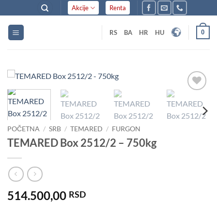
Skip
Akcije
Renta
to
content
0
RS
BA
HR
HU
Dodaj
u listu
želja
POČETNA
/
SRB
/
TEMARED
/
FURGON
TEMARED Box 2512/2 – 750kg
514.500,00
RSD