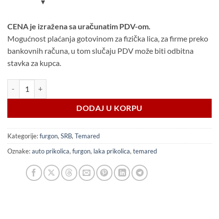
CENA je izražena sa uračunatim PDV-om.
Mogućnost plaćanja gotovinom za fizička lica, za firme preko
bankovnih računa, u tom slučaju PDV može biti odbitna
stavka za kupca.
TEMARED Box 2512/2 - 750kg količina
DODAJ U KORPU
Kategorije:
furgon
,
SRB
,
Temared
Oznake:
auto prikolica
,
furgon
,
laka prikolica
,
temared