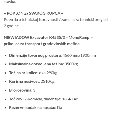
stavka.
– POKLON za SVAKOG KUPCA –
Potvrda o tehničkoj ispravnosti / zamena za tehnicki pregled
2 godine
NIEWIADOW Excavator K4535/3 – MonoRamp –
prikolica za transport građevinskih mašina
Dimenzije tovarnog prostora
: 4560mmx1900mm
Maksimalna dozvoljena težina
: 3500kg
Težina prikolice
: oko 990kg.
Korisna nosivost
: 2510kg.
Broj osovina
: 3
Točkovi
: 6 komada, dimenzije: 185R14c
Rezervni točak na nosaču:
Da