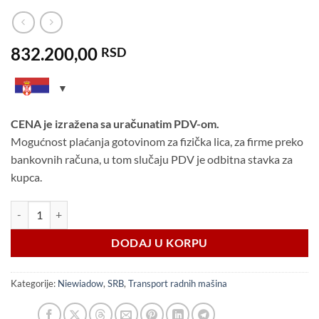
832.200,00
RSD
CENA je izražena sa uračunatim PDV-om.
Mogućnost plaćanja gotovinom za fizička lica, za firme preko
bankovnih računa, u tom slučaju PDV je odbitna stavka za
kupca.
Niewiadow EXCAVATOR K4535/3 - MonoRamp količina
DODAJ U KORPU
Kategorije:
Niewiadow
,
SRB
,
Transport radnih mašina