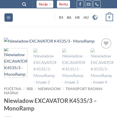
Skip
Akcije
Renta
to
content
0
RS
BA
HR
HU
Dodaj
u listu
želja
POČETNA
/
SRB
/
NIEWIADOW
/
TRANSPORT RADNIH
MAŠINA
Niewiadow EXCAVATOR K4535/3 –
MonoRamp