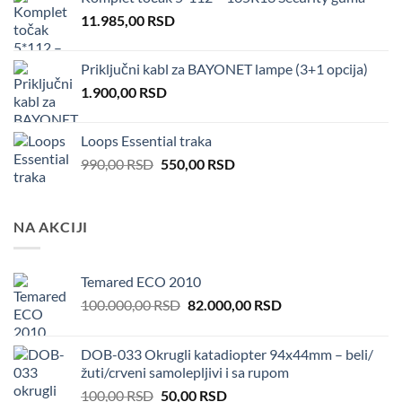
11.985,00
RSD
Priključni kabl za BAYONET lampe (3+1 opcija)
1.900,00
RSD
Loops Essential traka
Original
Current
990,00
RSD
550,00
RSD
price
price
was:
is:
990,00 RSD.
550,00 RSD.
NA AKCIJI
Temared ECO 2010
Original
Current
100.000,00
RSD
82.000,00
RSD
price
price
was:
is:
DOB-033 Okrugli katadiopter 94x44mm – beli/
100.000,00 RSD.
82.000,00 RSD.
žuti/crveni samolepljivi i sa rupom
Original
Current
100,00
RSD
50,00
RSD