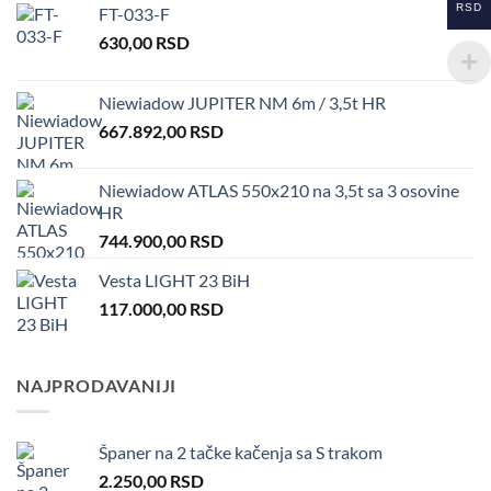
RSD
FT-033-F
630,00
RSD
Niewiadow JUPITER NM 6m / 3,5t HR
667.892,00
RSD
Niewiadow ATLAS 550x210 na 3,5t sa 3 osovine
HR
744.900,00
RSD
Vesta LIGHT 23 BiH
117.000,00
RSD
NAJPRODAVANIJI
Španer na 2 tačke kačenja sa S trakom
2.250,00
RSD