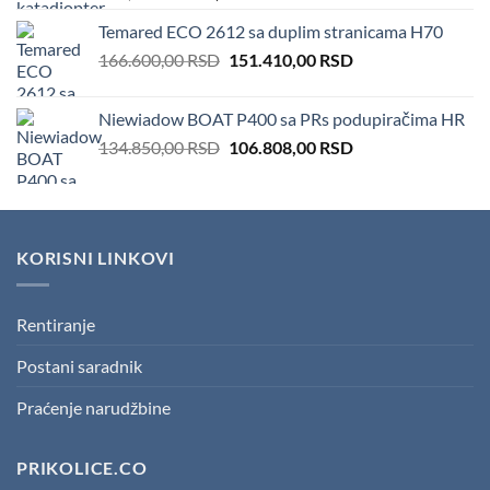
price
price
Temared ECO 2612 sa duplim stranicama H70
was:
is:
Original
Current
166.600,00
RSD
100,00 RSD.
151.410,00
50,00 RSD.
RSD
price
price
was:
is:
Niewiadow BOAT P400 sa PRs podupiračima HR
166.600,00 RSD.
151.410,00 RSD.
Original
Current
134.850,00
RSD
106.808,00
RSD
price
price
was:
is:
134.850,00 RSD.
106.808,00 RSD.
KORISNI LINKOVI
Rentiranje
Postani saradnik
Praćenje narudžbine
PRIKOLICE.CO