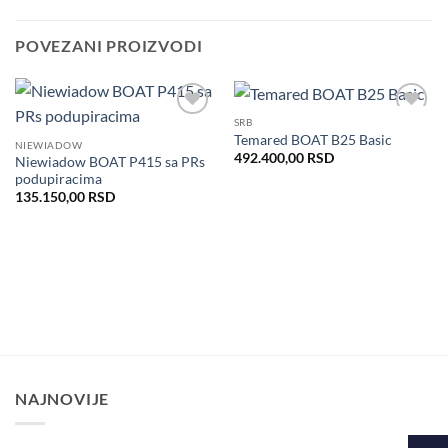
POVEZANI PROIZVODI
SRB
Dodaj
Dodaj
Temared BOAT B25 Basic
u listu
u listu
NIEWIADOW
želja
želja
492.400,00
RSD
Niewiadow BOAT P415 sa PRs
podupiracima
135.150,00
RSD
NAJNOVIJE