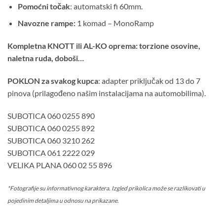
Pomoćni točak
: automatski fi 60mm.
Navozne rampe:
1 komad – MonoRamp
Kompletna KNOTT ili AL-KO oprema: torzione osovine,
naletna ruda, doboši…
POKLON za svakog kupca
: adapter priključak od 13 do 7
pinova (prilagođeno našim instalacijama na automobilima).
SUBOTICA 060 0255 890
SUBOTICA 060 0255 892
SUBOTICA 060 3210 262
SUBOTICA 061 2222 029
VELIKA PLANA 060 02 55 896
*Fotografije su informativnog karaktera. Izgled prikolica može se razlikovati u
pojedinim detaljima u odnosu na prikazane.