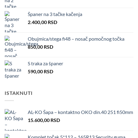
Španer na 3 tačke kačenja
2.400,00
RSD
Obujmica/stega fi48 – nosač pomočnog točka
850,00
RSD
S traka za španer
590,00
RSD
ISTAKNUTI
AL-KO Šapa – kontaktno OKO din.40 251 fi50mm
15.600,00
RSD
Komplet točak 5*112 – 165R13 Security guma