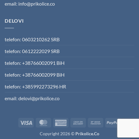
email: info@prikolice.co
DELOVI
telefon: 0603210262 SRB
telefon: 0612222029 SRB
telefon: +38766002091 BiH
telefon: +38766002099 BiH
telefon: +385992273296 HR
email: delovi@prikolice.co
Visa
MasterCard
American
Cash
Bank
PayPal
Express
On
Transfer
Copyright 2026 ©
Prikolice.Co
Delivery