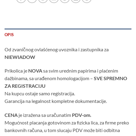
OPIS
Od zvaničnog ovlašćenog uvoznika i zastupnika za
NIEWIADOW
Prikolica je
NOVA
sa svim urednim papirima i plaćenim
dažbinama, sa urađenom homologacijom –
SVE SPREMNO
ZA REGISTRACIJU
Na kupcu ostaje samo registracija.
Garancija na legalnost kompletne dokumentacije.
CENA
je izražena sa uračunatim
PDV-om.
Mogućnost placanja gotovinom za fizicka lica, za firme preko
bankovnih računa, u tom slucaju PDV može biti odbitna