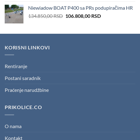
was:
is:
Niewiadow BOAT P400 sa PRs podupiračima HR
166.600,00 RSD.
151.410,00 RSD.
Original
Current
134.850,00
RSD
106.808,00
RSD
price
price
was:
is:
134.850,00 RSD.
106.808,00 RSD.
KORISNI LINKOVI
Rentiranje
Postani saradnik
Praćenje narudžbine
PRIKOLICE.CO
O nama
Kontakt