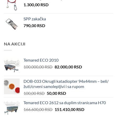
1.300,00
RSD
SPP zakačka
790,00
RSD
NA AKCIJI
Temared ECO 2010
Original
Current
100.000,00
RSD
82.000,00
RSD
price
price
was:
is:
DOB-033 Okrugli katadiopter 94x44mm – beli/
100.000,00 RSD.
82.000,00 RSD.
žuti/crveni samolepljivi i sa rupom
Original
Current
100,00
RSD
50,00
RSD
price
price
Temared ECO 2612 sa duplim stranicama H70
was:
is:
Original
Current
166.600,00
RSD
100,00 RSD.
151.410,00
50,00 RSD.
RSD
price
price