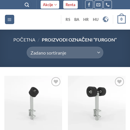
Skip
Akcije
Renta
to
content
0
RS
BA
HR
HU
POČETNA
/
PROIZVODI OZNAČENI “FURGON”
Dodaj
Dodaj
u listu
u listu
želja
želja