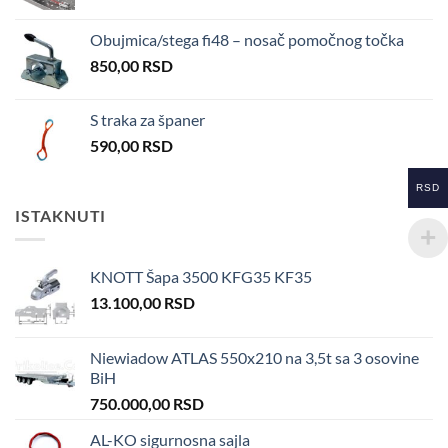
Obujmica/stega fi48 – nosač pomočnog točka
850,00
RSD
S traka za španer
590,00
RSD
RSD
ISTAKNUTI
KNOTT Šapa 3500 KFG35 KF35
13.100,00
RSD
Niewiadow ATLAS 550x210 na 3,5t sa 3 osovine
BiH
750.000,00
RSD
AL-KO sigurnosna sajla