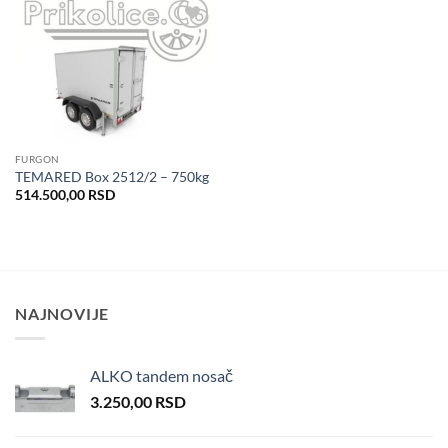
Dodaj
u listu
želja
FURGON
TEMARED Box 2512/2 – 750kg
514.500,00
RSD
NAJNOVIJE
ALKO tandem nosač
3.250,00
RSD