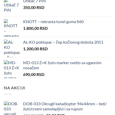
Utikač 7 PIN
350,00
RSD
KNOTT – rebrasta tunel guma fi60
1.800,00
RSD
AL-KO poklopac – čep kočionog doboša 2051
1.200,00
RSD
MD-013 Z+K žuto marker svetlo sa ugaonim
nosačem
690,00
RSD
NA AKCIJI
DOB-033 Okrugli katadiopter 94x44mm – beli/
žuti/crveni samolepljivi i sa rupom