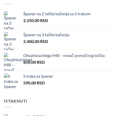
Španer na 2 tačke kačenja sa S trakom
2.250,00
RSD
Španer na 3 tačke kačenja
2.400,00
RSD
Obujmica/stega fi48 – nosač pomočnog točka
850,00
RSD
S traka za španer
590,00
RSD
ISTAKNUTI