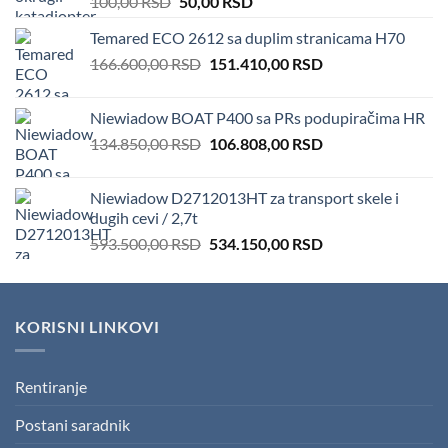
Original
Current
100,00
RSD
50,00
RSD
price
price
Temared ECO 2612 sa duplim stranicama H70
was:
is:
Original
Current
166.600,00
RSD
100,00 RSD.
151.410,00
50,00 RSD.
RSD
price
price
was:
is:
Niewiadow BOAT P400 sa PRs podupiračima HR
166.600,00 RSD.
151.410,00 RSD.
Original
Current
134.850,00
RSD
106.808,00
RSD
price
price
was:
is:
Niewiadow D2712013HT za transport skele i
134.850,00 RSD.
106.808,00 RSD.
dugih cevi / 2,7t
Original
Current
593.500,00
RSD
534.150,00
RSD
price
price
was:
is:
593.500,00 RSD.
534.150,00 RSD.
KORISNI LINKOVI
Rentiranje
Postani saradnik