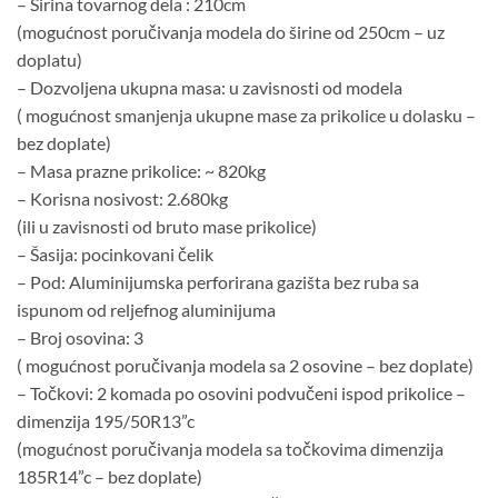
– Širina tovarnog dela : 210cm
(mogućnost poručivanja modela do širine od 250cm – uz
doplatu)
– Dozvoljena ukupna masa: u zavisnosti od modela
( mogućnost smanjenja ukupne mase za prikolice u dolasku –
bez doplate)
– Masa prazne prikolice: ~ 820kg
– Korisna nosivost: 2.680kg
(ili u zavisnosti od bruto mase prikolice)
– Šasija: pocinkovani čelik
– Pod: Aluminijumska perforirana gazišta bez ruba sa
ispunom od reljefnog aluminijuma
– Broj osovina: 3
( mogućnost poručivanja modela sa 2 osovine – bez doplate)
– Točkovi: 2 komada po osovini podvučeni ispod prikolice –
dimenzija 195/50R13”c
(mogućnost poručivanja modela sa točkovima dimenzija
185R14”c – bez doplate)