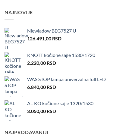
NAJNOVIJE
Niewiadow BEG7527 U
126.491,00
RSD
KNOTT kočione sajle 1530/1720
2.220,00
RSD
WAS STOP lampa univerzalna full LED
6.840,00
RSD
AL-KO kočione sajle 1320/1530
3.050,00
RSD
NAJPRODAVANIJI