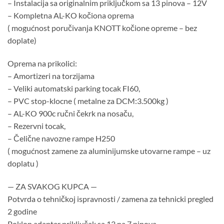
– Instalacija sa originalnim priključkom sa 13 pinova – 12V
– Kompletna AL-KO kočiona oprema
( mogućnost poručivanja KNOTT kočione opreme – bez
doplate)
Oprema na prikolici:
– Amortizeri na torzijama
– Veliki automatski parking tocak FI60,
– PVC stop-klocne ( metalne za DCM:3.500kg )
– AL-KO 900c ručni čekrk na nosaču,
– Rezervni tocak,
– Čelične navozne rampe H250
( mogućnost zamene za aluminijumske utovarne rampe – uz
doplatu )
— ZA SVAKOG KUPCA —
Potvrda o tehničkoj ispravnosti / zamena za tehnicki pregled
2 godine
Poklon adapter priključak sa 13 na 7 pinova