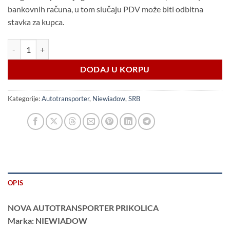
bankovnih računa, u tom slučaju PDV može biti odbitna
stavka za kupca.
Niewiadow MARS 3 NM 6m AluTop / 3,5t količina
DODAJ U KORPU
Kategorije:
Autotransporter
,
Niewiadow
,
SRB
OPIS
NOVA AUTOTRANSPORTER PRIKOLICA
Marka: NIEWIADOW