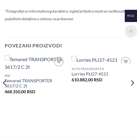
*Fotografije su informativnog karaktera. Izgled prikolica može se razlikovati u
RSD
pojedinim detaljima u odnosu na prikazane.
POVEZANI PROIZVODI
AUTOTRANSPORTER
Dodaj
Dodaj
Lorries PLI27-4521
u listu
u listu
SRB
želja
želja
610.882,00
RSD
Temared TRANSPORTER
3617/2 C 2t
468.350,00
RSD