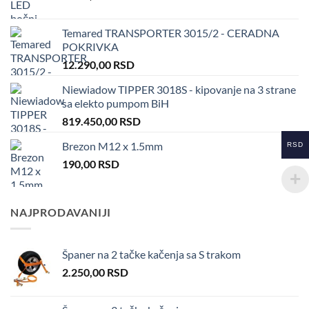
Temared TRANSPORTER 3015/2 - CERADNA
POKRIVKA
12.290,00
RSD
Niewiadow TIPPER 3018S - kipovanje na 3 strane
sa elekto pumpom BiH
819.450,00
RSD
Brezon M12 x 1.5mm
RSD
190,00
RSD
NAJPRODAVANIJI
Španer na 2 tačke kačenja sa S trakom
2.250,00
RSD