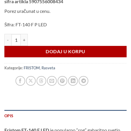
sifra artikla
5907556008434
Porez uračunat u cenu.
Šifra: FT-140 F P LED
FT-140 F P LED 3 funkcije LED dugi-bočni marker DESNI količina
DODAJ U KORPU
Kategorije:
FRISTOM
,
Rasveta
OPIS
Fristom FT-140 F LED
je popularno “rog” gabaritno svetlo