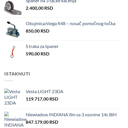
Španer na 3 tačke kačenja
2.400,00
RSD
Obujmica/stega fi48 – nosač pomočnog točka
850,00
RSD
S traka za španer
590,00
RSD
ISTAKNUTI
Vesta LIGHT 23DA
119.717,00
RSD
Niewiadow INDIANA 8m sa 3 osovine 14c BiH
847.179,00
RSD