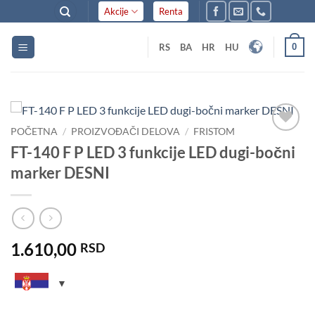
Skip
Akcije
Renta
to
content
0
RS
BA
HR
HU
POČETNA
/
PROIZVOĐAČI DELOVA
/
FRISTOM
Dodaj
FT-140 F P LED 3 funkcije LED dugi-bočni
u listu
marker DESNI
želja
1.610,00
RSD