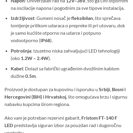
Napon
: Univerzalan rad na
12V–36V
, što ga čini otpornim
na oscilacije napona i pogodnim za sve tipove instalacija.
Izdržljivost
: Gumeni nosač je
fleksibilan
, što sprečava
lomljenje prilikom udaraca o prepreke ili pri utovaru, dok
je samo kućište otporno na udarce i potpuno
vodootporno (
IP68
).
Potrošnja
: Izuzetno niska zahvaljujući LED tehnologiji
(oko
1.2W – 2.4W
).
Kabel
: Dolazi sa fabrički ugrađenim dvožilnim kablom
dužine
0.5m
.
Proizvod je dostupan za kupovinu i isporuku u
Srbiji, Bosni i
Hercegovini (BiH) i Hrvatskoj
, što omogućava brzu i sigurnu
nabavku kupcima širom regiona.
Ako vam je potreban rezervni gabarit,
Fristom FT-140 F
LED
predstavlja siguran izbor za pouzdan rad i dugoročnu
upotrebu.