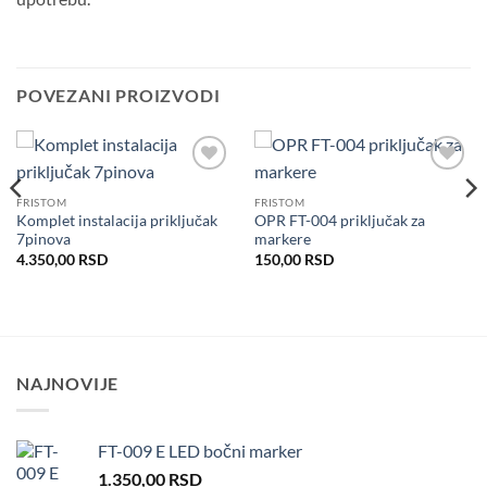
POVEZANI PROIZVODI
Dodaj
Dodaj
u listu
u listu
FRISTOM
FRISTOM
želja
želja
Komplet instalacija priključak
OPR FT-004 priključak za
7pinova
markere
4.350,00
RSD
150,00
RSD
NAJNOVIJE
FT-009 E LED bočni marker
1.350,00
RSD