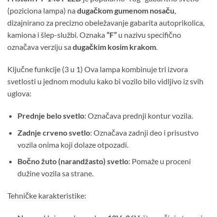
(poziciona lampa) na
dugačkom gumenom nosaču
,
dizajnirano za precizno obeležavanje gabarita autoprikolica,
kamiona i šlep-službi. Oznaka
“F”
u nazivu specifično
označava verziju sa
dugačkim kosim krakom
.
Ključne funkcije (3 u 1) Ova lampa kombinuje tri izvora
svetlosti u jednom modulu kako bi vozilo bilo vidljivo iz svih
uglova:
Prednje belo svetlo
: Označava prednji kontur vozila.
Zadnje crveno svetlo
: Označava zadnji deo i prisustvo
vozila onima koji dolaze otpozadi.
Bočno žuto (narandžasto) svetlo
: Pomaže u proceni
dužine vozila sa strane.
Tehničke karakteristike: