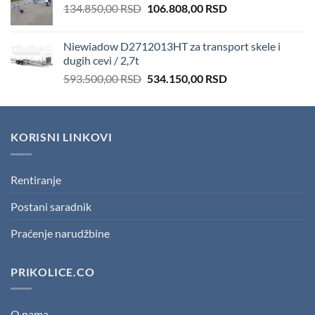
Original
Current
134.850,00
RSD
106.808,00
RSD
price
price
was:
is:
Niewiadow D2712013HT za transport skele i
134.850,00 RSD.
106.808,00 RSD.
dugih cevi / 2,7t
Original
Current
593.500,00
RSD
534.150,00
RSD
price
price
was:
is:
593.500,00 RSD.
534.150,00 RSD.
KORISNI LINKOVI
Rentiranje
Postani saradnik
Praćenje narudžbine
PRIKOLICE.CO
O nama