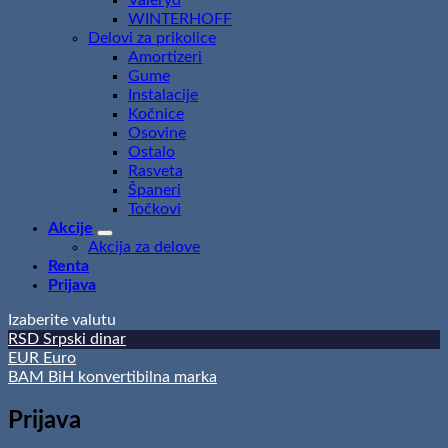
WINTERHOFF
Delovi za prikolice
Amortizeri
Gume
Instalacije
Kočnice
Osovine
Ostalo
Rasveta
Španeri
Točkovi
Akcije
Akcija za delove
Renta
Prijava
Izaberite valutu
RSD
Srpski dinar
EUR
Euro
BAM
BiH konvertibilna marka
Prijava