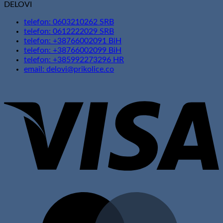
DELOVI
telefon: 0603210262 SRB
telefon: 0612222029 SRB
telefon: +38766002091 BiH
telefon: +38766002099 BiH
telefon: +385992273296 HR
email: delovi@prikolice.co
V
M