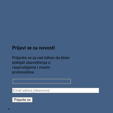
Prijavi se za novosti
Prijavite se za naš bilten da biste
dobijali obaveštenja o
rasprodajama i novim
proizvodima.