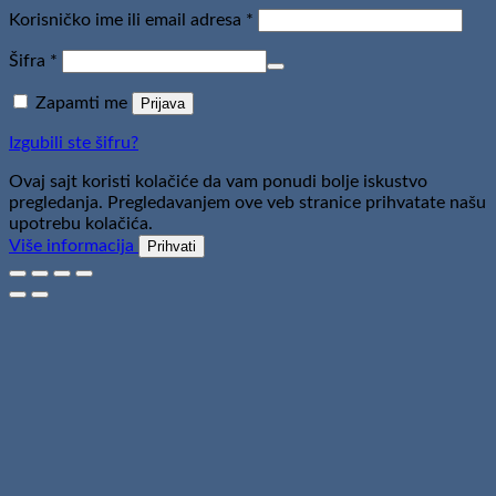
Obavezno
Korisničko ime ili email adresa
*
Obavezno
Šifra
*
Zapamti me
Prijava
Izgubili ste šifru?
Ovaj sajt koristi kolačiće da vam ponudi bolje iskustvo
pregledanja. Pregledavanjem ove veb stranice prihvatate našu
upotrebu kolačića.
Više informacija
Prihvati