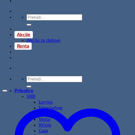
Pretraži:
Akcije
Akcija za delove
Renta
Pretraži:
Prikolice
SRB
Lorries
Niewiadow
Temared
Vesta
Wiola
Gala