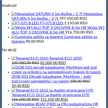
Istaknuti
Niewiadow
SATURN 4,5m AluTop / 2,7t
597.450,00
RSD
FT-075 B LED
1.150,00
RSD
Wiola W5
ALU TOP 3 OSOVINE 8.5m HR
916.750,00
RSD
Gumirana zaštita za
španere
90,00
RSD
Na akciji
Temared ECO 2010
Original
Current
100.000,00
RSD
82.000,00
RSD
price
price
was:
is:
100.000,00 RSD.
82.000,00 RSD.
DOB-033 Okrugli katadiopter 94x44mm – beli/
žuti/crveni samolepljivi i sa rupom
100,00
RSD
Original
Current
50,00
RSD
price
price
was:
is:
Temared ECO 2612 sa duplim stranicama H70
100,00 RSD.
50,00 RSD.
Original
Current
166.600,00
RSD
151.410,00
RSD
price
price