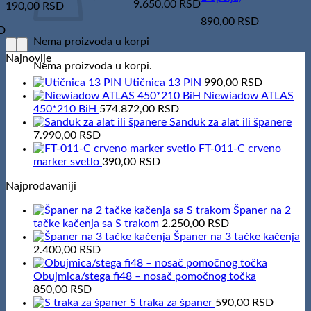
9.650,00
RSD
190,00
RSD
890,00
RSD
D
Nema proizvoda u korpi
Najnovije
Nema proizvoda u korpi.
Utičnica 13 PIN
990,00
RSD
Niewiadow ATLAS
450*210 BiH
574.872,00
RSD
Sanduk za alat ili španere
7.990,00
RSD
FT-011-C crveno
marker svetlo
390,00
RSD
Najprodavaniji
Španer na 2
tačke kačenja sa S trakom
2.250,00
RSD
Španer na 3 tačke kačenja
2.400,00
RSD
Obujmica/stega fi48 – nosač pomočnog točka
850,00
RSD
S traka za španer
590,00
RSD