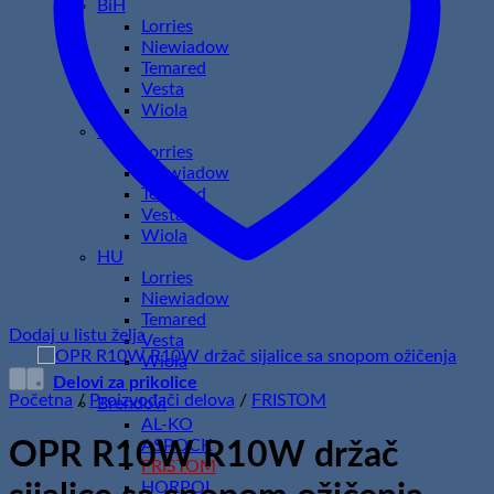
BiH
Lorries
Niewiadow
Temared
Vesta
Wiola
HR
Lorries
Niewiadow
Temared
Vesta
Wiola
HU
Lorries
Niewiadow
Temared
Dodaj u listu želja
Vesta
Wiola
Delovi za prikolice
Početna
/
Proizvođači delova
/
FRISTOM
Brendovi
AL-KO
ASPOCK
OPR R10W R10W držač
FRISTOM
HORPOL