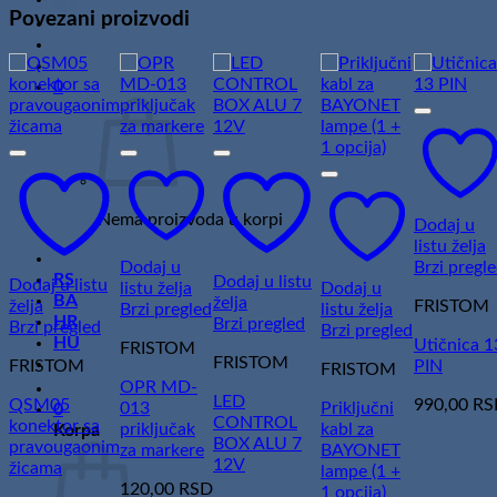
ožičenja
Povezani proizvodi
količina
0
Nema proizvoda u korpi
Dodaj u
listu želja
Dodaj u
Brzi pregl
RS
Dodaj u listu
Dodaj u listu
listu želja
Dodaj u
BA
želja
želja
FRISTOM
Brzi pregled
listu želja
HR
Brzi pregled
Brzi pregled
Brzi pregled
HU
Utičnica 1
FRISTOM
FRISTOM
FRISTOM
PIN
FRISTOM
OPR MD-
LED
QSM05
990,00
RS
013
Priključni
0
CONTROL
konektor sa
priključak
kabl za
Korpa
BOX ALU 7
pravougaonim
za markere
BAYONET
12V
žicama
lampe (1 +
120,00
RSD
1 opcija)