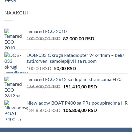
NA AKCIJI
Temared ECO 2010
Original
Current
100.000,00
RSD
82.000,00
RSD
price
price
was:
is:
DOB-033 Okrugli katadiopter 94x44mm – beli/
100.000,00 RSD.
82.000,00 RSD.
žuti/crveni samolepljivi i sa rupom
Original
Current
100,00
RSD
50,00
RSD
price
price
Temared ECO 2612 sa duplim stranicama H70
was:
is:
Original
Current
166.600,00
RSD
100,00 RSD.
151.410,00
50,00 RSD.
RSD
price
price
was:
is:
Niewiadow BOAT P400 sa PRs podupiračima HR
166.600,00 RSD.
151.410,00 RSD.
Original
Current
134.850,00
RSD
106.808,00
RSD
price
price
was:
is:
134.850,00 RSD.
106.808,00 RSD.