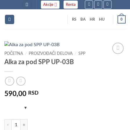
Skip
Akcije
Renta
to
content
0
RS
BA
HR
HU
POČETNA
/
PROIZVOĐAČI DELOVA
/
SPP
Dodaj
Alka za pod SPP UP-03B
u listu
želja
590,00
RSD
Alka za pod SPP UP-03B količina