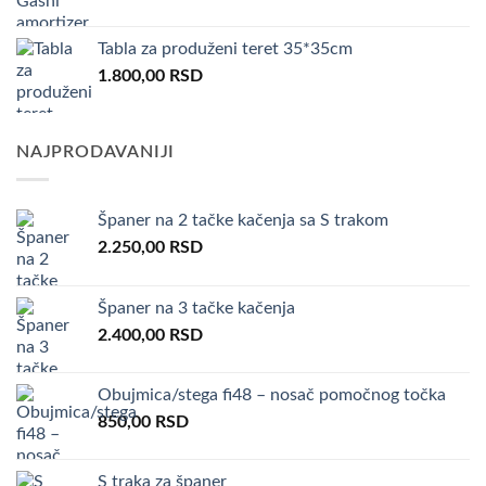
Tabla za produženi teret 35*35cm
1.800,00
RSD
NAJPRODAVANIJI
Španer na 2 tačke kačenja sa S trakom
2.250,00
RSD
Španer na 3 tačke kačenja
2.400,00
RSD
Obujmica/stega fi48 – nosač pomočnog točka
850,00
RSD
S traka za španer