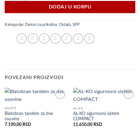
DODAJ U KORPU
Kategorije:
Delovi za prikolice
,
Ostalo
,
SPP
POVEZANI PROIZVODI
Dodaj
Dodaj
u listu
u listu
KNOTT
AL-KO
želja
želja
Blatobran tandem za dve
AL-KO sigurnosni sistem
osovine
COMPACT
7.190,00
RSD
11.650,00
RSD