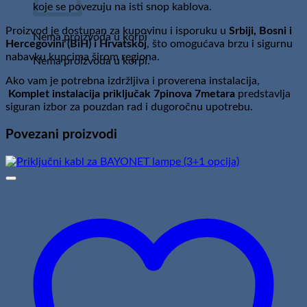
koje se povezuju na isti snop kablova.
Proizvod je dostupan za kupovinu i isporuku u
Srbiji, Bosni i
Nema proizvoda u korpi
Hercegovini (BiH) i Hrvatskoj
, što omogućava brzu i sigurnu
nabavku kupcima širom regiona.
Nema proizvoda u korpi.
Ako vam je potrebna izdržljiva i proverena instalacija,
Komplet instalacija priključak 7pinova 7metara
predstavlja
siguran izbor za pouzdan rad i dugoročnu upotrebu.
Povezani proizvodi