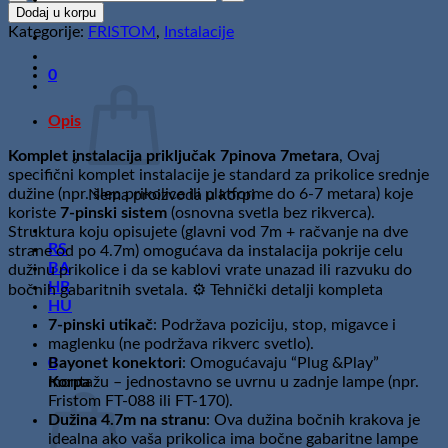
instalacija
Dodaj u korpu
priključak
Kategorije:
FRISTOM
,
Instalacije
7pinova
količina
0
Opis
Komplet instalacija priključak 7pinova 7metara
, Ovaj
specifični komplet instalacije je standard za prikolice srednje
dužine (npr. šlep prikolice ili platforme do 6-7 metara) koje
Nema proizvoda u korpi
koriste
7-pinski sistem
(osnovna svetla bez rikverca).
Struktura koju opisujete (glavni vod 7m + račvanje na dve
RS
strane od po 4.7m) omogućava da instalacija pokrije celu
BA
dužinu prikolice i da se kablovi vrate unazad ili razvuku do
HR
bočnih gabaritnih svetala. ⚙️ Tehnički detalji kompleta
HU
7-pinski utikač
: Podržava poziciju, stop, migavce i
maglenku (ne podržava rikverc svetlo).
0
Bayonet konektori
: Omogućavaju “Plug &Play”
Korpa
montažu – jednostavno se uvrnu u zadnje lampe (npr.
Fristom FT-088 ili FT-170).
Dužina 4.7m na stranu
: Ova dužina bočnih krakova je
idealna ako vaša prikolica ima bočne gabaritne lampe