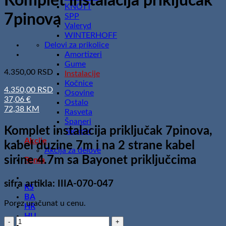
Komplet instalacija priključak
KNOTT
7pinova
SPP
Valeryd
WINTERHOFF
Delovi za prikolice
Amortizeri
Gume
4.350,00
RSD
Instalacije
Kočnice
4.350,00 RSD
Osovine
37,06 €
Ostalo
72,38 KM
Rasveta
Španeri
Komplet instalacija priključak 7pinova,
Točkovi
Akcije
kabel duzine 7m i na 2 strane kabel
Akcija za delove
sirine 4.7m sa Bayonet priključcima
Renta
sifra artikla: IIIA-070-047
RS
BA
Porez uračunat u cenu.
HR
HU
Komplet