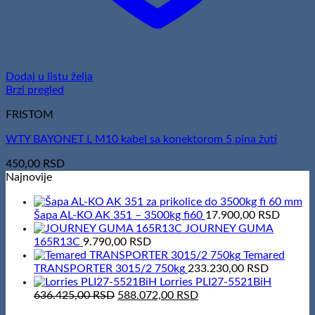
Dodaj u listu želja
Brzi pregled
FRISTOM
WTY BAYONET L M10 kabel sa konektorom 5 pina žuti
450,00
RSD
Najnovije
Šapa AL-KO AK 351 – 3500kg fi60
17.900,00
RSD
JOURNEY GUMA
165R13C
9.790,00
RSD
Temared
TRANSPORTER 3015/2 750kg
233.230,00
RSD
Lorries PLI27-5521BiH
Original
Current
636.425,00
RSD
588.072,00
RSD
price
price