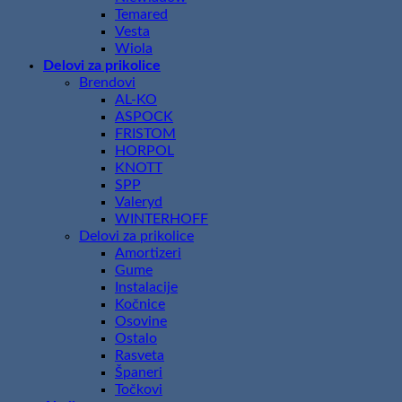
Temared
Vesta
Wiola
Delovi za prikolice
Brendovi
AL-KO
ASPOCK
FRISTOM
HORPOL
KNOTT
SPP
Valeryd
WINTERHOFF
Delovi za prikolice
Amortizeri
Gume
Instalacije
Kočnice
Osovine
Ostalo
Rasveta
Španeri
Točkovi