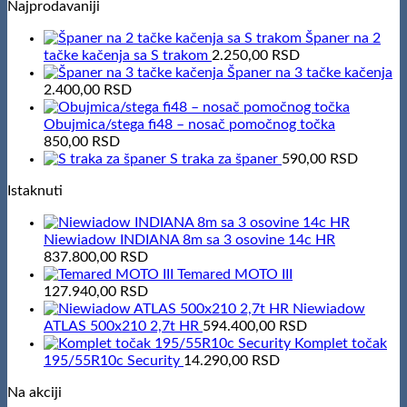
Najprodavaniji
was:
is:
636.425,00 RSD.
588.072,00 RSD.
Španer na 2
tačke kačenja sa S trakom
2.250,00
RSD
Španer na 3 tačke kačenja
2.400,00
RSD
Obujmica/stega fi48 – nosač pomočnog točka
850,00
RSD
S traka za španer
590,00
RSD
Istaknuti
Niewiadow INDIANA 8m sa 3 osovine 14c HR
837.800,00
RSD
Temared MOTO III
127.940,00
RSD
Niewiadow
ATLAS 500x210 2,7t HR
594.400,00
RSD
Komplet točak
195/55R10c Security
14.290,00
RSD
Na akciji