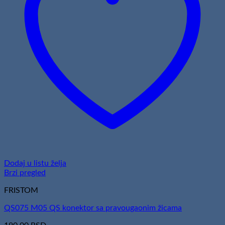
Dodaj u listu želja
Brzi pregled
FRISTOM
QS075 M05 QS konektor sa pravougaonim žicama