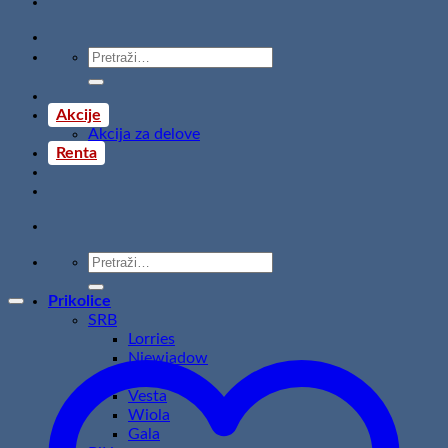
Pretraži:
Akcije
Akcija za delove
Renta
Pretraži:
Prikolice
SRB
Lorries
Niewiadow
Temared
Vesta
Wiola
Gala