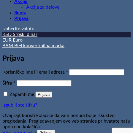
Akcije
Akcija za delove
Renta
Prijava
Izaberite valutu
RSD
Srpski dinar
EUR
Euro
BAM
BiH konvertibilna marka
Prijava
Obavezno
Korisničko ime ili email adresa
*
Obavezno
Šifra
*
Zapamti me
Prijava
Izgubili ste šifru?
Ovaj sajt koristi kolačiće da vam ponudi bolje iskustvo
pregledanja. Pregledavanjem ove veb stranice prihvatate našu
upotrebu kolačića.
Više informacija
Prihvati