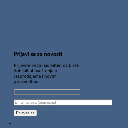
Prijavi se za novosti
Prijavite se za naš bilten da biste
dobijali obaveštenja o
rasprodajama i novim
proizvodima.