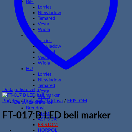
BiH
Lorries
Niewiadow
Temared
Vesta
Wiola
HR
Lorries
Niewiadow
Temared
Vesta
Wiola
HU
Lorries
Niewiadow
Temared
Dodaj u listu želja
Vesta
Wiola
Početna
/
Proizvođači delova
/
FRISTOM
Delovi za prikolice
Brendovi
FT-017 B LED beli marker
AL-KO
ASPOCK
FRISTOM
HORPOL