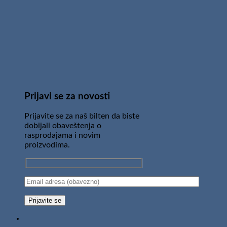
Prijavi se za novosti
Prijavite se za naš bilten da biste
dobijali obaveštenja o
rasprodajama i novim
proizvodima.