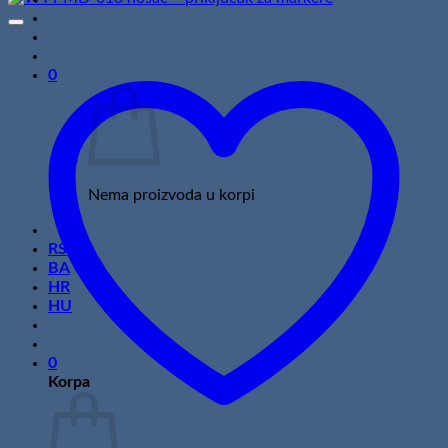
0
Nema proizvoda u korpi
RS
BA
HR
HU
0
Korpa