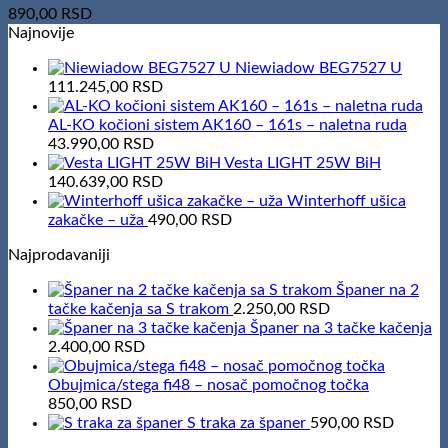
890,00
RSD
Najnovije
Niewiadow BEG7527 U
111.245,00
RSD
AL-KO kočioni sistem AK160 – 161s – naletna ruda
43.990,00
RSD
Vesta LIGHT 25W BiH
140.639,00
RSD
Winterhoff ušica
zakačke – uža
490,00
RSD
Najprodavaniji
Španer na 2
tačke kačenja sa S trakom
2.250,00
RSD
Španer na 3 tačke kačenja
2.400,00
RSD
Obujmica/stega fi48 – nosač pomočnog točka
850,00
RSD
S traka za španer
590,00
RSD