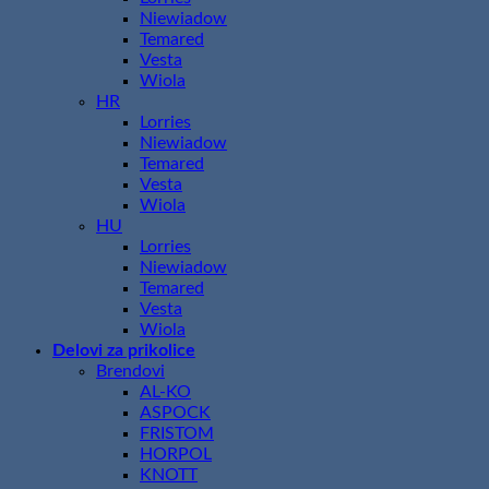
Niewiadow
Temared
Vesta
Wiola
HR
Lorries
Niewiadow
Temared
Vesta
Wiola
HU
Lorries
Niewiadow
Temared
Vesta
Wiola
Delovi za prikolice
Brendovi
AL-KO
ASPOCK
FRISTOM
HORPOL
KNOTT