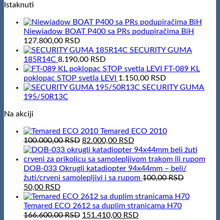
Istaknuti
Niewiadow BOAT P400 sa PRs podupiračima BiH
127.800,00
RSD
SECURITY GUMA
185R14C
8.190,00
RSD
FT-089 KL
poklopac STOP svetla LEVI
1.150,00
RSD
SECURITY GUMA
195/50R13C
Na akciji
Temared ECO 2010
Original
Current
100.000,00
RSD
82.000,00
RSD
price
price
was:
is:
100.000,00 RSD.
82.000,00 RSD.
DOB-033 Okrugli katadiopter 94x44mm – beli/
žuti/crveni samolepljivi i sa rupom
100,00
RSD
Original
Current
50,00
RSD
price
price
was:
is:
Temared ECO 2612 sa duplim stranicama H70
100,00 RSD.
50,00 RSD.
Original
Current
166.600,00
RSD
151.410,00
RSD