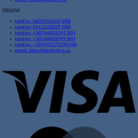
DELOVI
telefon: 0603210262 SRB
telefon: 0612222029 SRB
telefon: +38766002091 BiH
telefon: +38766002099 BiH
telefon: +385992273296 HR
email: delovi@prikolice.co
V
M