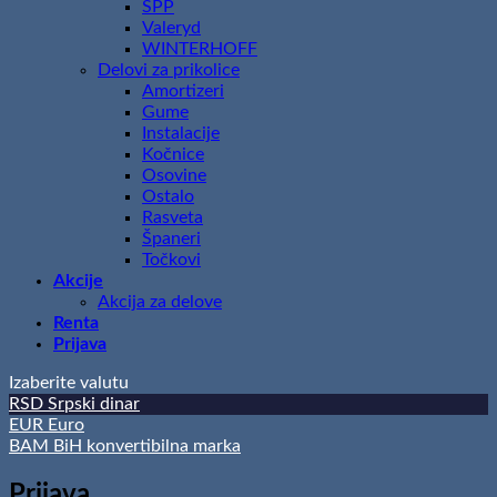
SPP
Valeryd
WINTERHOFF
Delovi za prikolice
Amortizeri
Gume
Instalacije
Kočnice
Osovine
Ostalo
Rasveta
Španeri
Točkovi
Akcije
Akcija za delove
Renta
Prijava
Izaberite valutu
RSD
Srpski dinar
EUR
Euro
BAM
BiH konvertibilna marka
Prijava