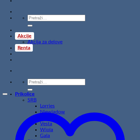
Pretraži:
Akcije
Akcija za delove
Renta
Pretraži:
Prikolice
SRB
Lorries
Niewiadow
Temared
Vesta
Wiola
Gala