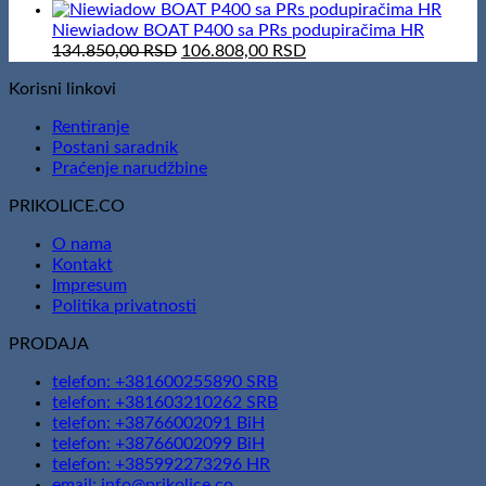
price
price
was:
is:
Niewiadow BOAT P400 sa PRs podupiračima HR
166.600,00 RSD.
Original
151.410,00 RSD.
Current
134.850,00
RSD
106.808,00
RSD
price
price
Korisni linkovi
was:
is:
134.850,00 RSD.
106.808,00 RSD.
Rentiranje
Postani saradnik
Praćenje narudžbine
PRIKOLICE.CO
O nama
Kontakt
Impresum
Politika privatnosti
PRODAJA
telefon: +381600255890 SRB
telefon: +381603210262 SRB
telefon: +38766002091 BiH
telefon: +38766002099 BiH
telefon: +385992273296 HR
email: info@prikolice.co