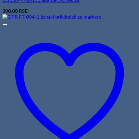
QS150<->QS150 adapter/konektor
300,00
RSD