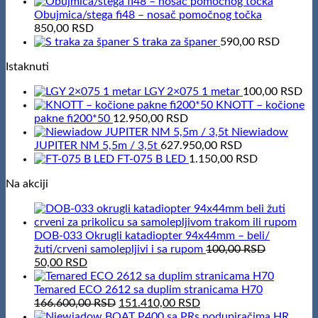
Obujmica/stega fi48 – nosač pomočnog točka
850,00
RSD
S traka za španer
590,00
RSD
Istaknuti
LGY 2×075 1 metar
100,00
RSD
KNOTT – kočione
pakne fi200*50
12.950,00
RSD
Niewiadow
JUPITER NM 5,5m / 3,5t
627.950,00
RSD
FT-075 B LED
1.150,00
RSD
Na akciji
DOB-033 Okrugli katadiopter 94x44mm – beli/
žuti/crveni samolepljivi i sa rupom
100,00
RSD
Original
Current
50,00
RSD
price
price
was:
is:
Temared ECO 2612 sa duplim stranicama H70
100,00 RSD.
50,00 RSD.
Original
Current
166.600,00
RSD
151.410,00
RSD
price
price