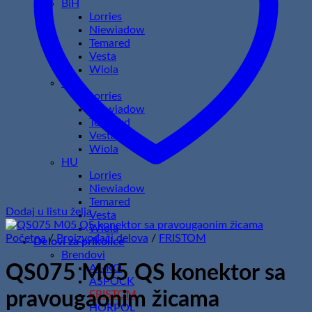
BiH
Lorries
Niewiadow
Temared
Vesta
Wiola
HR
Lorries
Niewiadow
Temared
Vesta
Wiola
HU
Lorries
Niewiadow
Temared
Dodaj u listu želja
Vesta
Wiola
Početna
/
Proizvođači delova
/
FRISTOM
Delovi za prikolice
Brendovi
QS075 M05 QS konektor sa
AL-KO
ASPOCK
pravougaonim žicama
FRISTOM
HORPOL