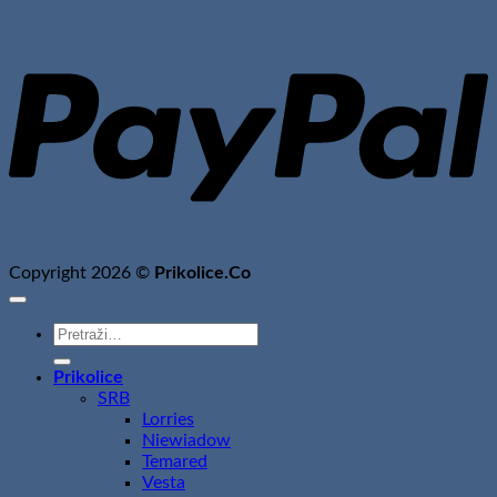
P
Copyright 2026 ©
Prikolice.Co
Pretraži:
Prikolice
SRB
Lorries
Niewiadow
Temared
Vesta