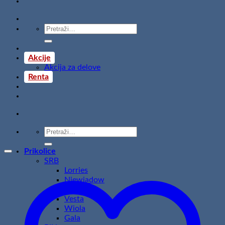
Pretraži:
Akcije
Akcija za delove
Renta
Pretraži:
Prikolice
SRB
Lorries
Niewiadow
Temared
Vesta
Wiola
Gala