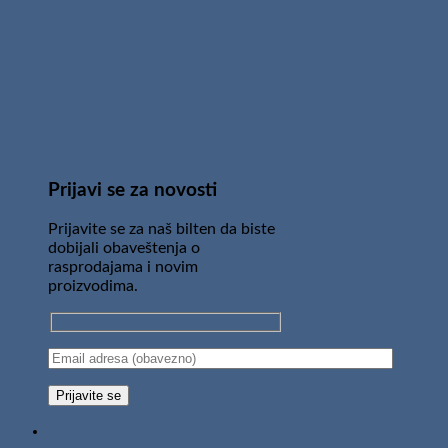
Prijavi se za novosti
Prijavite se za naš bilten da biste
dobijali obaveštenja o
rasprodajama i novim
proizvodima.