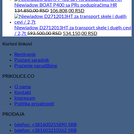
was:
is:
Niewiadow BOAT P400 sa PRs podupiračima HR
166.600,00 RSD.
Original
151.410,00 RSD.
Current
134.850,00
RSD
106.808,00
RSD
price
price
was:
is:
134.850,00 RSD.
106.808,00 RSD.
Niewiadow D2712013HT za transport skele i dugih cevi
Original
Current
/ 2,7t
593.500,00
RSD
534.150,00
RSD
price
price
Korisni linkovi
was:
is:
593.500,00 RSD.
534.150,00 RSD.
Rentiranje
Postani saradnik
Praćenje narudžbine
PRIKOLICE.CO
O nama
Kontakt
Impresum
Politika privatnosti
PRODAJA
telefon: +381600255890 SRB
telefon: +381603210262 SRB