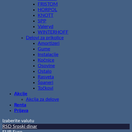
FRISTOM
HORPOL
KNOTT
SPP
Valeryd
WINTERHOFF
Delovi za prikolice
Amortizeri
Gume
Instalacije
Kočnice
Osovine
Ostalo
Rasveta
Španeri
Točkovi
Akcije
Akcija za delove
Renta
Prijava
Izaberite valutu
RSD
Srpski dinar
EUR
Euro