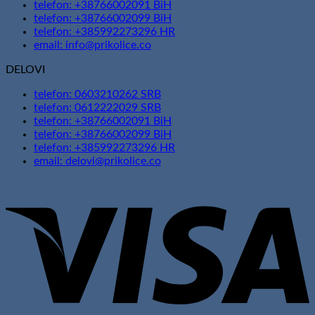
telefon: +38766002091 BiH
telefon: +38766002099 BiH
telefon: +385992273296 HR
email: info@prikolice.co
DELOVI
telefon: 0603210262 SRB
telefon: 0612222029 SRB
telefon: +38766002091 BiH
telefon: +38766002099 BiH
telefon: +385992273296 HR
email: delovi@prikolice.co
V