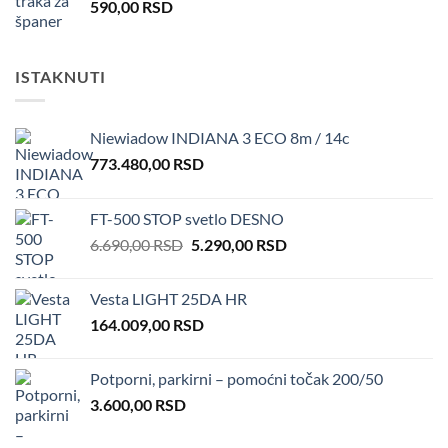
590,00
RSD
ISTAKNUTI
Niewiadow INDIANA 3 ECO 8m / 14c
773.480,00
RSD
FT-500 STOP svetlo DESNO
Original
Current
6.690,00
RSD
5.290,00
RSD
price
price
was:
is:
Vesta LIGHT 25DA HR
6.690,00 RSD.
5.290,00 RSD.
164.009,00
RSD
Potporni, parkirni – pomoćni točak 200/50
3.600,00
RSD