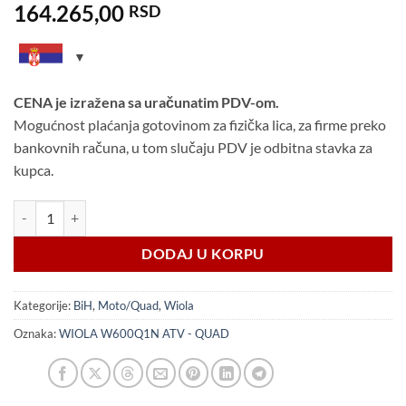
164.265,00
RSD
CENA je izražena sa uračunatim PDV-om.
Mogućnost plaćanja gotovinom za fizička lica, za firme preko
bankovnih računa, u tom slučaju PDV je odbitna stavka za
kupca.
Wiola W600Q1N ATV - QUAD BiH količina
DODAJ U KORPU
Kategorije:
BiH
,
Moto/Quad
,
Wiola
Oznaka:
WIOLA W600Q1N ATV - QUAD