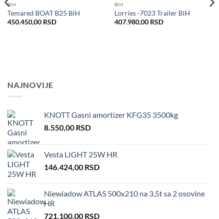
BIH
BIH
Dodaj
Dodaj
Temared BOAT B25 BiH
Lorries -7023 Trailer BiH
u listu
u listu
želja
želja
450.450,00
RSD
407.980,00
RSD
NAJNOVIJE
KNOTT Gasni amortizer KFG35 3500kg
8.550,00
RSD
Vesta LIGHT 25W HR
146.424,00
RSD
Niewiadow ATLAS 500x210 na 3,5t sa 2 osovine
HR
721.100,00
RSD