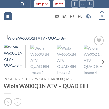
Skip
Akcije
Renta
to
content
0
RS
BA
HR
HU
Dodaj
u listu
želja
POČETNA
/
BIH
/
WIOLA
/
MOTO/QUAD
Wiola W600Q1N ATV – QUAD BiH