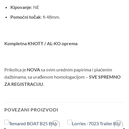
Kipovanje:
NE
Pomoćni točak
: fi 48mm.
Kompletna KNOTT / AL-KO oprema
Prikolica je
NOVA
sa svim urednim papirima i plaćenim
dažbinama, sa urađenom homologacijom –
SVE SPREMNO
ZA REGISTRACIJU
.
POVEZANI PROIZVODI