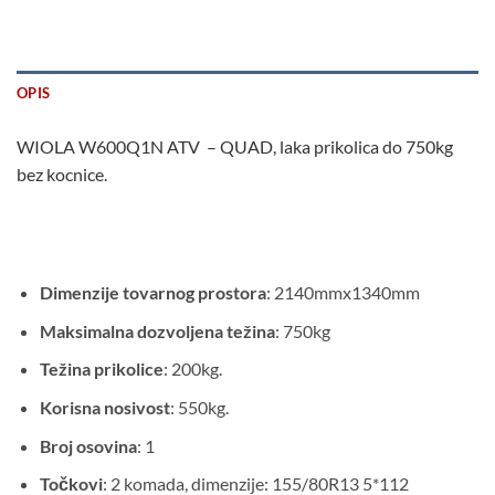
OPIS
WIOLA W600Q1N ATV – QUAD, laka prikolica do 750kg
bez kocnice.
Dimenzije tovarnog prostora
: 2140mmx1340mm
Maksimalna dozvoljena težina
: 750kg
Težina prikolice
: 200kg.
Korisna nosivost
: 550kg.
Broj osovina
: 1
Točkovi
: 2 komada, dimenzije: 155/80R13 5*112