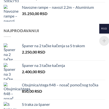
Navozne rampe – navozi 2.2m – Aluminium
35.250,00
RSD
RSD
NAJPRODAVANIJI
Španer na 2 tačke kačenja sa S trakom
2.250,00
RSD
Španer na 3 tačke kačenja
2.400,00
RSD
Obujmica/stega fi48 – nosač pomočnog točka
850,00
RSD
S traka za španer