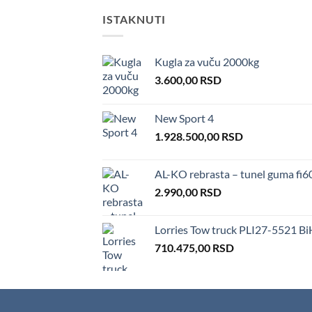
ISTAKNUTI
Kugla za vuču 2000kg
3.600,00
RSD
New Sport 4
1.928.500,00
RSD
AL-KO rebrasta – tunel guma fi6
2.990,00
RSD
Lorries Tow truck PLI27-5521 Bi
710.475,00
RSD