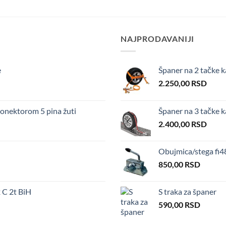
NAJPRODAVANIJI
e
Španer na 2 tačke k
2.250,00
RSD
nektorom 5 pina žuti
Španer na 3 tačke 
2.400,00
RSD
Obujmica/stega fi
850,00
RSD
C 2t BiH
S traka za španer
590,00
RSD