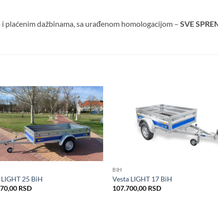
 i plaćenim dažbinama, sa urađenom homologacijom –
SVE SPRE
Dodaj
Do
u listu
u l
želja
že
BIH
 LIGHT 25 BiH
Vesta LIGHT 17 BiH
670,00
RSD
107.700,00
RSD