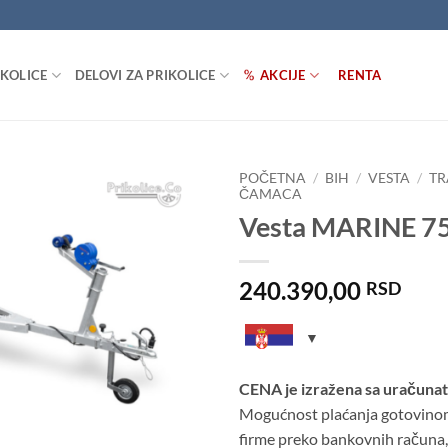
IKOLICE
DELOVI ZA PRIKOLICE
AKCIJE
RENTA
POČETNA
/
BIH
/
VESTA
/
TR
ČAMACA
Vesta MARINE 7
Dodaj
u listu
želja
240.390,00
RSD
CENA je izražena sa uračuna
Mogućnost plaćanja gotovinom z
firme preko bankovnih računa,