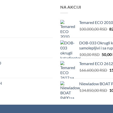
NA AKCIJI
Temared ECO 2010
Or
100.000,00
RSD
8
pr
wa
DOB-033 Okrugli ka
10
samolepljivi i sa r
Origin
100,00
RSD
50,00
price
0
Temared ECO 2612 
was:
Or
166.600,00
RSD
100,00
1
pr
wa
H
Niewiadow BOAT P
16
Or
134.850,00
RSD
1
pr
wa
13