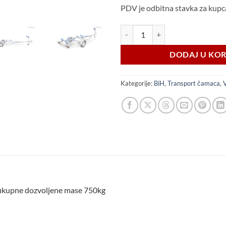
PDV je odbitna stavka za kupc
Vesta MARINE 750 BiH količina
DODAJ U KO
Kategorije:
BiH
,
Transport čamaca
,
 ukupne dozvoljene mase 750kg