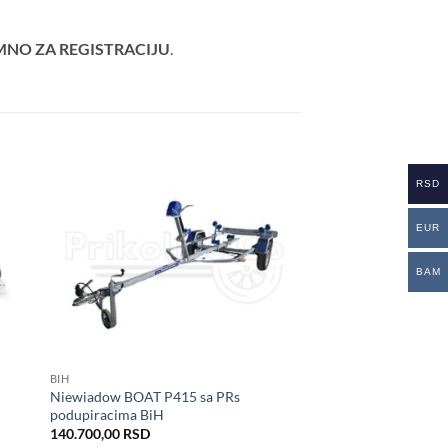
MNO ZA REGISTRACIJU
.
RSD
EUR
daj
Dodaj
istu
u listu
lja
želja
BAM
BIH
Niewiadow BOAT P415 sa PRs
podupiracima BiH
140.700,00
RSD