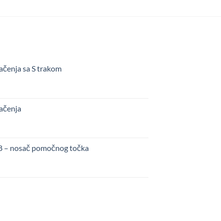
ačenja sa S trakom
kačenja
48 – nosač pomočnog točka