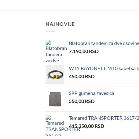
NAJNOVIJE
Blatobran tandem za dve osovin
7.190,00
RSD
WTY BAYONET L M10 kabel sa ko
450,00
RSD
SPP gumena zavesica
550,00
RSD
Temared TRANSPORTER 3617/2 
415.350,00
RSD