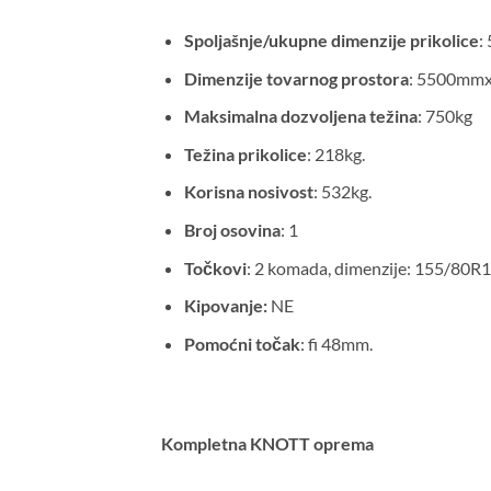
Spoljašnje/ukupne dimenzije prikolice
:
Dimenzije tovarnog prostora
: 5500mm
Maksimalna dozvoljena težina
: 750kg
Težina prikolice
: 218kg.
Korisna nosivost
: 532kg.
Broj osovina
: 1
Točkovi
: 2 komada, dimenzije: 155/80R
Kipovanje:
NE
Pomoćni točak
: fi 48mm.
Kompletna KNOTT oprema