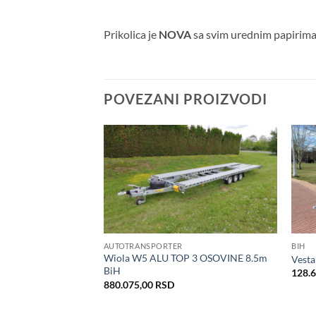
Prikolica je
NOVA
sa svim urednim papirima
POVEZANI PROIZVODI
Dodaj
Dodaj
u listu
u listu
želja
želja
R SM 450*210 BIH
AUTOTRANSPORTER
BIH
Wiola W5 ALU TOP 3 OSOVINE 8.5m
Vesta
BiH
128.
880.075,00
RSD