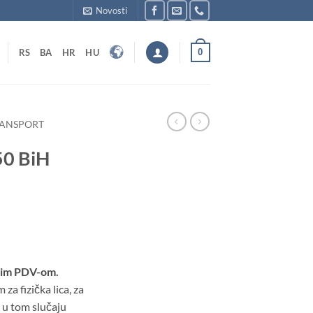
Novosti
0
RS
BA
HR
HU
ANSPORT
50 BiH
tim PDV-om.
a fizička lica, za
 u tom slučaju