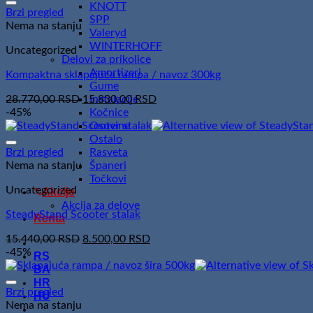
KNOTT
Brzi pregled
SPP
Nema na stanju
Valeryd
WINTERHOFF
Uncategorized
Delovi za prikolice
Amortizeri
Kompaktna sklapajuća rampa / navoz 300kg
Gume
Original
Current
Instalacije
28.770,00
RSD
15.830,00
RSD
price
price
Kočnice
-45%
was:
is:
Osovine
28.770,00 RSD.
15.830,00 RSD.
Ostalo
Rasveta
Brzi pregled
Španeri
Nema na stanju
Točkovi
Uncategorized
Akcije
Akcija za delove
SteadyStand Scooter stalak
Renta
Original
Current
15.440,00
RSD
8.500,00
RSD
price
price
-45%
RS
was:
is:
BA
15.440,00 RSD.
8.500,00 RSD.
HR
Brzi pregled
HU
Nema na stanju