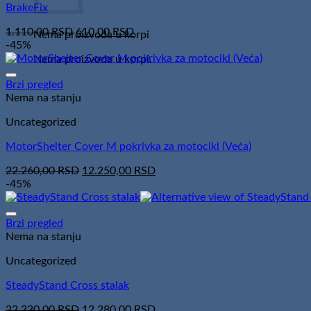
BrakeFix
Original
Current
1.110,00
RSD
610,00
RSD
Nema proizvoda u korpi
price
price
-45%
was:
is:
Nema proizvoda u korpi.
1.110,00 RSD.
610,00 RSD.
Brzi pregled
Nema na stanju
Uncategorized
MotorShelter Cover M pokrivka za motocikl (Veća)
Original
Current
22.260,00
RSD
12.250,00
RSD
price
price
-45%
was:
is:
22.260,00 RSD.
12.250,00 RSD.
Brzi pregled
Nema na stanju
Uncategorized
SteadyStand Cross stalak
Original
Current
22.330,00
RSD
12.280,00
RSD