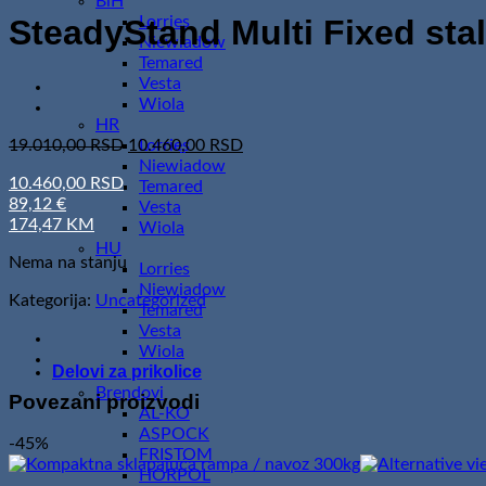
BiH
Lorries
SteadyStand Multi Fixed sta
Niewiadow
Temared
Vesta
Wiola
HR
Original
Current
19.010,00
RSD
10.460,00
RSD
Lorries
price
price
Niewiadow
10.460,00 RSD
was:
is:
Temared
89,12 €
19.010,00 RSD.
10.460,00 RSD.
Vesta
174,47 KM
Wiola
HU
Nema na stanju
Lorries
Niewiadow
Kategorija:
Uncategorized
Temared
Vesta
Wiola
Delovi za prikolice
Brendovi
Povezani proizvodi
AL-KO
ASPOCK
-45%
FRISTOM
HORPOL