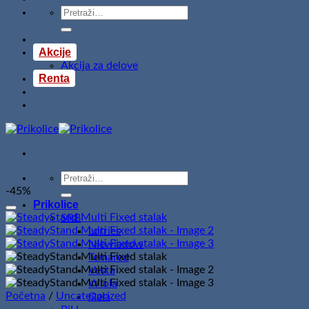
Pretraži:
Akcije
Akcija za delove
Renta
Pretraži:
-45%
Prikolice
SRB
Lorries
Niewiadow
Temared
Vesta
Wiola
Početna
/
Uncategorized
Gala