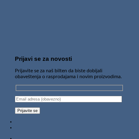
Prijavi se za novosti
Prijavite se za naš bilten da biste dobijali
obaveštenja o rasprodajama i novim proizvodima.