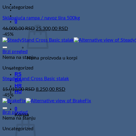
Uncategorized
Sklapajuća rampa / navoz šira 500kg
0
Original
Current
46.000,00
RSD
25.300,00
RSD
price
price
-45%
was:
is:
46.000,00 RSD.
25.300,00 RSD.
Brzi pregled
Nema na stanju
Nema proizvoda u korpi
Uncategorized
RS
SteadyStand Cross Basic stalak
BA
HR
Original
Current
15.010,00
RSD
8.250,00
RSD
HU
price
price
-45%
was:
is:
15.010,00 RSD.
8.250,00 RSD.
0
Brzi pregled
Korpa
Nema na stanju
Uncategorized