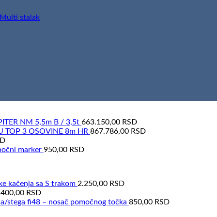
ITER NM 5,5m B / 3,5t
663.150,00
RSD
U TOP 3 OSOVINE 8m HR
867.786,00
RSD
SD
bočni marker
950,00
RSD
ke kačenja sa S trakom
2.250,00
RSD
.400,00
RSD
a/stega fi48 – nosač pomočnog točka
850,00
RSD