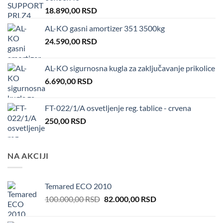
18.890,00
RSD
AL-KO gasni amortizer 351 3500kg
24.590,00
RSD
AL-KO sigurnosna kugla za zaključavanje prikolice
6.690,00
RSD
FT-022/1/A osvetljenje reg. tablice - crvena
250,00
RSD
NA AKCIJI
Temared ECO 2010
Original
Current
100.000,00
RSD
82.000,00
RSD
price
price
was:
is: