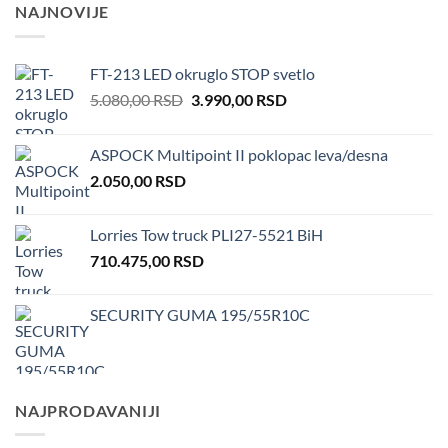
NAJNOVIJE
FT-213 LED okruglo STOP svetlo
Original
Current
5.080,00
RSD
3.990,00
RSD
price
price
was:
is:
ASPOCK Multipoint II poklopac leva/desna
5.080,00 RSD.
3.990,00 RSD.
2.050,00
RSD
Lorries Tow truck PLI27-5521 BiH
710.475,00
RSD
SECURITY GUMA 195/55R10C
NAJPRODAVANIJI