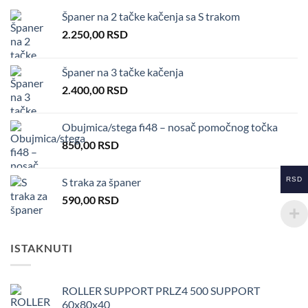
Španer na 2 tačke kačenja sa S trakom
2.250,00
RSD
Španer na 3 tačke kačenja
2.400,00
RSD
Obujmica/stega fi48 – nosač pomočnog točka
850,00
RSD
RSD
S traka za španer
590,00
RSD
ISTAKNUTI
ROLLER SUPPORT PRLZ4 500 SUPPORT
60x80x40