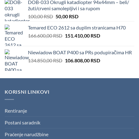
DOB-033 Okrugli katadiopter 94x44mm – beli/
100.000,00 RSD.
82.000,00 RSD.
žuti/crveni samolepljivi i sa rupom
Original
Current
100,00
RSD
50,00
RSD
price
price
Temared ECO 2612 sa duplim stranicama H70
was:
is:
Original
Current
166.600,00
RSD
100,00 RSD.
151.410,00
50,00 RSD.
RSD
price
price
was:
is:
Niewiadow BOAT P400 sa PRs podupiračima HR
166.600,00 RSD.
151.410,00 RSD.
Original
Current
134.850,00
RSD
106.808,00
RSD
price
price
was:
is:
134.850,00 RSD.
106.808,00 RSD.
KORISNI LINKOVI
Rentiranje
Postani saradnik
Praćenje narudžbine