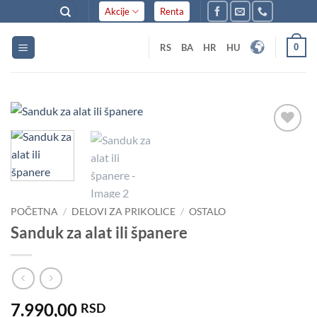
Skip
Akcije
Renta
to
content
0
RS
BA
HR
HU
Dodaj
u listu
želja
POČETNA
/
DELOVI ZA PRIKOLICE
/
OSTALO
Sanduk za alat ili španere
7.990,00
RSD