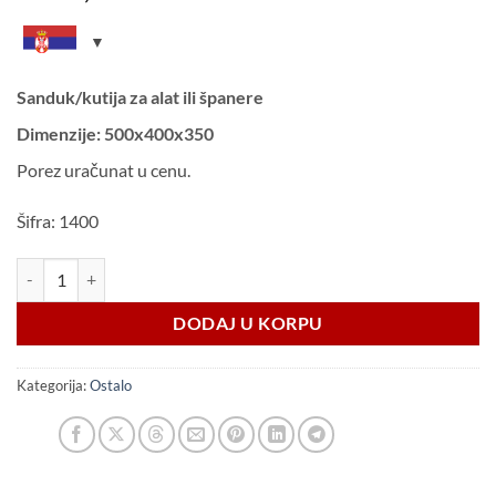
Sanduk/kutija za alat ili španere
Dimenzije: 500x400x350
Porez uračunat u cenu.
Šifra: 1400
Sanduk za alat ili španere količina
DODAJ U KORPU
Kategorija:
Ostalo