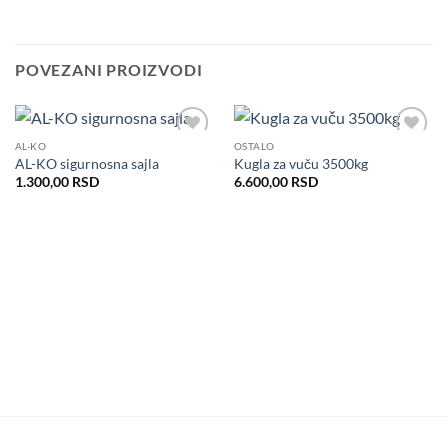
POVEZANI PROIZVODI
AL-KO
OSTALO
Dodaj
Dodaj
AL-KO sigurnosna sajla
Kugla za vuču 3500kg
u listu
u listu
želja
želja
1.300,00
RSD
6.600,00
RSD