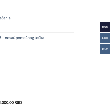
kačenja
RSD
48 – nosač pomočnog točka
EUR
BAM
iginal
Current
2.000,00
RSD
ice
price