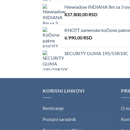
Niewiadow INDIANA 8m sa 3 os
837.800,00
RSD
KNOTT zamenske kočione pakne
6.990,00
RSD
SECURITY GUMA 195/55R10C
KORISNI LINKOVI
PRI
Rentiranje
O n
Postani saradnik
Kon