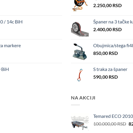
2.250,00
RSD
 / 14c BiH
Španer na 3 tačke 
2.400,00
RSD
za markere
Obujmica/stega fi
850,00
RSD
 BiH
S traka za španer
590,00
RSD
NA AKCIJI
Temared ECO 2010
Or
100.000,00
RSD
8
pr