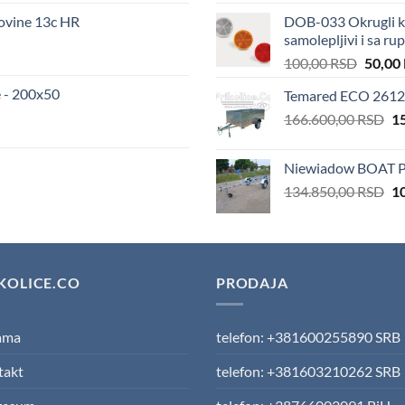
wa
ovine 13c HR
DOB-033 Okrugli ka
10
samolepljivi i sa r
Origin
100,00
RSD
50,00
price
 - 200x50
Temared ECO 2612 
was:
Or
166.600,00
RSD
100,00
1
pr
wa
Niewiadow BOAT P
16
Or
134.850,00
RSD
1
pr
wa
13
KOLICE.CO
PRODAJA
ama
telefon: +381600255890 SRB
takt
telefon: +381603210262 SRB