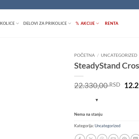
IKOLICE
DELOVI ZA PRIKOLICE
AKCIJE
RENTA
POČETNA
/
UNCATEGORIZED
SteadyStand Cros
Dodaj
u listu
želja
Orig
22.330,00
12.
RSD
pric
was:
22.3
Nema na stanju
Kategorija:
Uncategorized