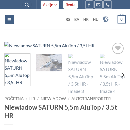
Skip
Akcije
Renta
to
content
0
RS
BA
HR
HU
Dodaj
u listu
želja
POČETNA
/
HR
/
NIEWIADOW
/
AUTOTRANSPORTER
Niewiadow SATURN 5,5m AluTop / 3,5t
HR