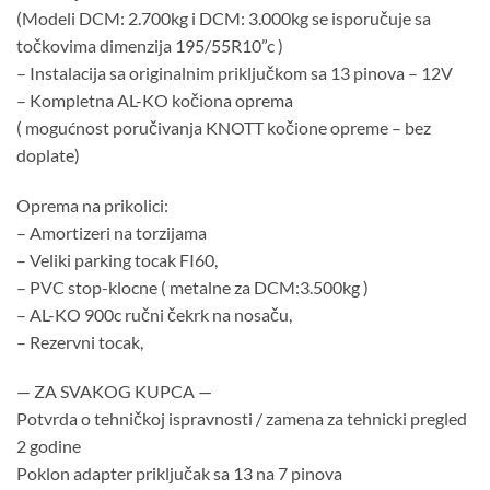
(Modeli DCM: 2.700kg i DCM: 3.000kg se isporučuje sa
točkovima dimenzija 195/55R10”c )
– Instalacija sa originalnim priključkom sa 13 pinova – 12V
– Kompletna AL-KO kočiona oprema
( mogućnost poručivanja KNOTT kočione opreme – bez
doplate)
Oprema na prikolici:
– Amortizeri na torzijama
– Veliki parking tocak FI60,
– PVC stop-klocne ( metalne za DCM:3.500kg )
– AL-KO 900c ručni čekrk na nosaču,
– Rezervni tocak,
— ZA SVAKOG KUPCA —
Potvrda o tehničkoj ispravnosti / zamena za tehnicki pregled
2 godine
Poklon adapter priključak sa 13 na 7 pinova