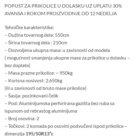
POPUST ZA PRIKOLICE U DOLASKU UZ UPLATU 30%
AVANSA I ROKOM PROIZVODNJE OD 12 NEDELJA
Tehničke karakteristike:
– Dužina tovarnog dela: 550cm
– Širina tovarnog dela : 210cm
– Dozvoljena ukupna masa: u zavisnosti od modela
( mogućnost smanjenja ukupne mase za prikolice u dolasku –
bez doplate)
– Masa prazne prikolice: ~ 950kg
– Korisna nosivost: 2.650kg
(ili u zavisnosti od bruto mase prikolice)
– Šasija: pocinkovani čelik
– Pod: Aluminijumska perforirana gazišta bez ruba sa
ispunom od rebrastog aluminijuma
– Broj osovina: 2
– Točkovi: 2 komada po osovini podvučeni ispod prikolice –
dimenzija
195/50R13”c