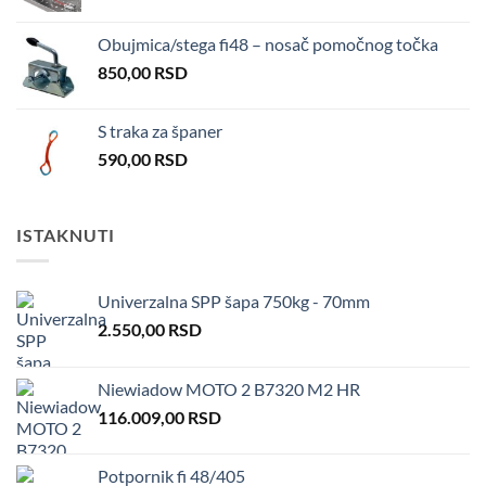
Obujmica/stega fi48 – nosač pomočnog točka
850,00
RSD
S traka za španer
590,00
RSD
ISTAKNUTI
Univerzalna SPP šapa 750kg - 70mm
2.550,00
RSD
Niewiadow MOTO 2 B7320 M2 HR
116.009,00
RSD
Potpornik fi 48/405