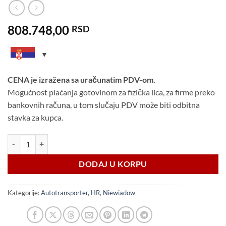
808.748,00
RSD
CENA je izražena sa uračunatim PDV-om.
Mogućnost plaćanja gotovinom za fizička lica, za firme preko
bankovnih računa, u tom slučaju PDV može biti odbitna
stavka za kupca.
Niewiadow SATURN 5,5m AluTop / 3,5t HR količina
DODAJ U KORPU
Kategorije:
Autotransporter
,
HR
,
Niewiadow