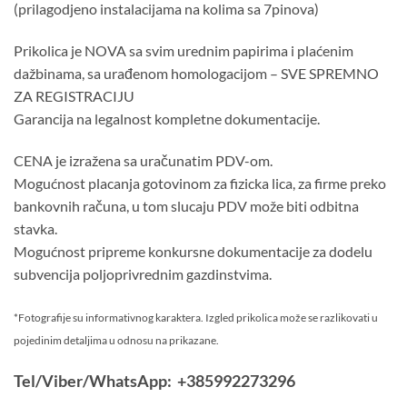
(prilagodjeno instalacijama na kolima sa 7pinova)
Prikolica je NOVA sa svim urednim papirima i plaćenim
dažbinama, sa urađenom homologacijom – SVE SPREMNO
ZA REGISTRACIJU
Garancija na legalnost kompletne dokumentacije.
CENA je izražena sa uračunatim PDV-om.
Mogućnost placanja gotovinom za fizicka lica, za firme preko
bankovnih računa, u tom slucaju PDV može biti odbitna
stavka.
Mogućnost pripreme konkursne dokumentacije za dodelu
subvencija poljoprivrednim gazdinstvima.
*Fotografije su informativnog karaktera. Izgled prikolica može se razlikovati u
pojedinim detaljima u odnosu na prikazane.
Tel/Viber/WhatsApp: +385992273296