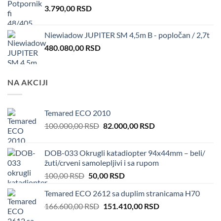
3.790,00
RSD
Niewiadow JUPITER SM 4,5m B - popločan / 2,7t
480.080,00
RSD
NA AKCIJI
Temared ECO 2010
Original
Current
100.000,00
RSD
82.000,00
RSD
price
price
was:
is:
DOB-033 Okrugli katadiopter 94x44mm – beli/
100.000,00 RSD.
82.000,00 RSD.
žuti/crveni samolepljivi i sa rupom
Original
Current
100,00
RSD
50,00
RSD
price
price
Temared ECO 2612 sa duplim stranicama H70
was:
is:
Original
Current
166.600,00
RSD
100,00 RSD.
151.410,00
50,00 RSD.
RSD
price
price