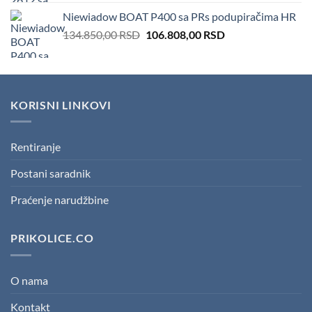
was:
is:
Niewiadow BOAT P400 sa PRs podupiračima HR
166.600,00 RSD.
151.410,00 RSD.
Original
Current
134.850,00
RSD
106.808,00
RSD
price
price
was:
is:
134.850,00 RSD.
106.808,00 RSD.
KORISNI LINKOVI
Rentiranje
Postani saradnik
Praćenje narudžbine
PRIKOLICE.CO
O nama
Kontakt