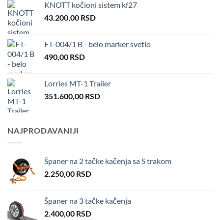
KNOTT kočioni sistem kf27
43.200,00
RSD
FT-004/1 B - belo marker svetlo
490,00
RSD
Lorries MT-1 Trailer
351.600,00
RSD
NAJPRODAVANIJI
Španer na 2 tačke kačenja sa S trakom
2.250,00
RSD
Španer na 3 tačke kačenja
2.400,00
RSD