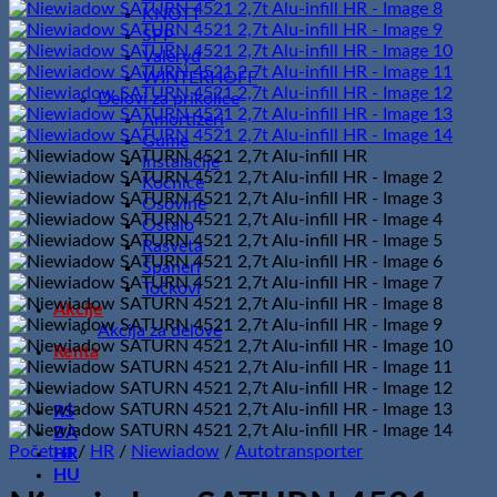
KNOTT
SPP
Valeryd
WINTERHOFF
Delovi za prikolice
Amortizeri
Gume
Instalacije
Kočnice
Osovine
Ostalo
Rasveta
Španeri
Točkovi
Akcije
Akcija za delove
Renta
RS
BA
Početna
/
HR
/
Niewiadow
/
Autotransporter
HR
HU