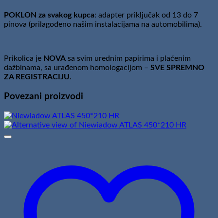
POKLON za svakog kupca
: adapter priključak od 13 do 7
pinova (prilagođeno našim instalacijama na automobilima).
Prikolica je
NOVA
sa svim urednim papirima i plaćenim
dažbinama, sa urađenom homologacijom –
SVE SPREMNO
ZA REGISTRACIJU
.
Povezani proizvodi