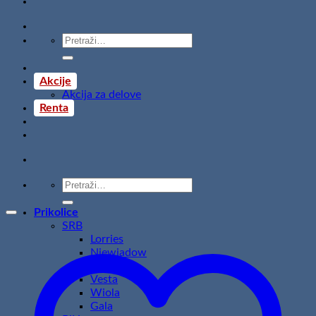
Pretraži:
Akcije
Akcija za delove
Renta
Pretraži:
Prikolice
SRB
Lorries
Niewiadow
Temared
Vesta
Wiola
Gala