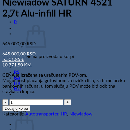
Niewiadow SATURN 4521
2,7t Alu-infill HR
0
645.000,00
RSD
645.000,00 RSD
Nema proizvoda u korpi
5.501,85 €
10.771,50 KM
RS
CENA je izražena sa uračunatim PDV-om.
BA
Mogućnost plaćanja gotovinom za fizička lica, za firme preko
HR
bankovnih računa, u tom slučaju PDV može biti odbitna
HU
stavka za kupca.
Niewiadow
0
SATURN
Dodaj u korpu
Korpa
4521
Kategorije:
Autotransporter
,
HR
,
Niewiadow
2,7t
Alu-
infill