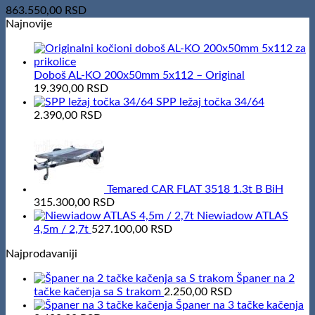
863.550,00
RSD
Najnovije
Doboš AL-KO 200x50mm 5x112 – Original
19.390,00
RSD
SPP ležaj točka 34/64
2.390,00
RSD
Temared CAR FLAT 3518 1.3t B BiH
315.300,00
RSD
Niewiadow ATLAS
4,5m / 2,7t
527.100,00
RSD
Najprodavaniji
Španer na 2
tačke kačenja sa S trakom
2.250,00
RSD
Španer na 3 tačke kačenja