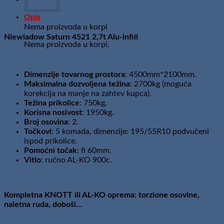
HR
Opis
količina
Nema proizvoda u korpi
Niewiadow Saturn 4521 2,7t Alu-infill
Nema proizvoda u korpi.
Dimenzije tovarnog prostora
: 4500mm*2100mm.
Maksimalna dozvoljena težina
: 2700kg (moguća
korekcija na manje na zahtev kupca).
Težina prikolice
: 750kg.
Korisna nosivost
: 1950kg.
Broj osovina
: 2.
Točkovi
: 5 komada, dimenzije: 195/55R10 podvučeni
ispod prikolice.
Pomoćni točak
: fi 60mm.
Vitlo
: ručno AL-KO 900c.
Kompletna KNOTT ili AL-KO oprema: torzione osovine,
naletna ruda, doboši…