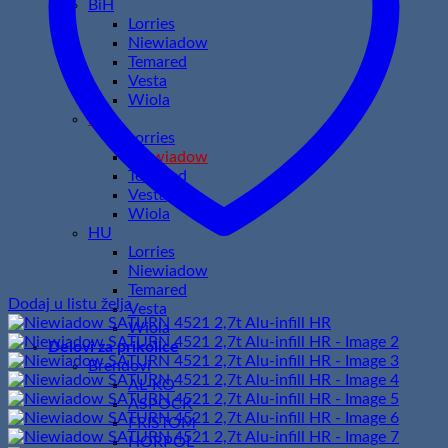
BiH
Lorries
Niewiadow
Temared
Vesta
Wiola
HR
Lorries
Niewiadow
Temared
Vesta
Wiola
HU
Lorries
Niewiadow
Temared
Dodaj u listu želja
Vesta
Wiola
Delovi za prikolice
Brendovi
AL-KO
ASPOCK
FRISTOM
HORPOL