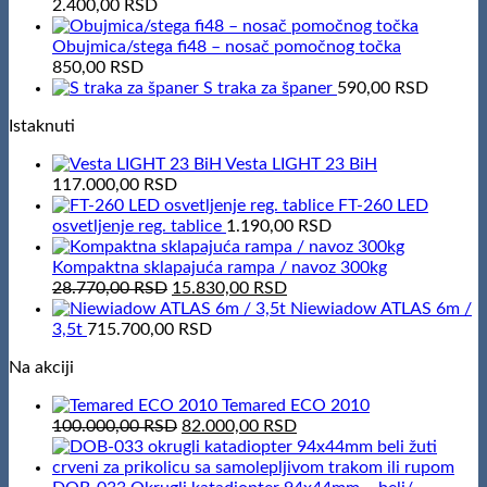
2.400,00
RSD
Obujmica/stega fi48 – nosač pomočnog točka
850,00
RSD
S traka za španer
590,00
RSD
Istaknuti
Vesta LIGHT 23 BiH
117.000,00
RSD
FT-260 LED
osvetljenje reg. tablice
1.190,00
RSD
Kompaktna sklapajuća rampa / navoz 300kg
Original
Current
28.770,00
RSD
15.830,00
RSD
price
price
Niewiadow ATLAS 6m /
was:
is:
3,5t
715.700,00
RSD
28.770,00 RSD.
15.830,00 RSD.
Na akciji
Temared ECO 2010
Original
Current
100.000,00
RSD
82.000,00
RSD
price
price
was:
is:
100.000,00 RSD.
82.000,00 RSD.