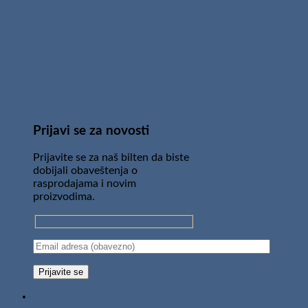
Prijavi se za novosti
Prijavite se za naš bilten da biste
dobijali obaveštenja o
rasprodajama i novim
proizvodima.