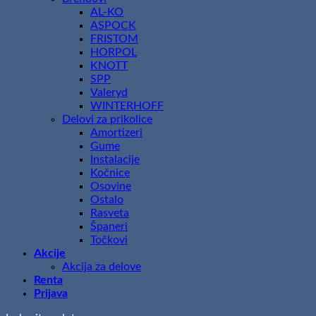
AL-KO
ASPOCK
FRISTOM
HORPOL
KNOTT
SPP
Valeryd
WINTERHOFF
Delovi za prikolice
Amortizeri
Gume
Instalacije
Kočnice
Osovine
Ostalo
Rasveta
Španeri
Točkovi
Akcije
Akcija za delove
Renta
Prijava