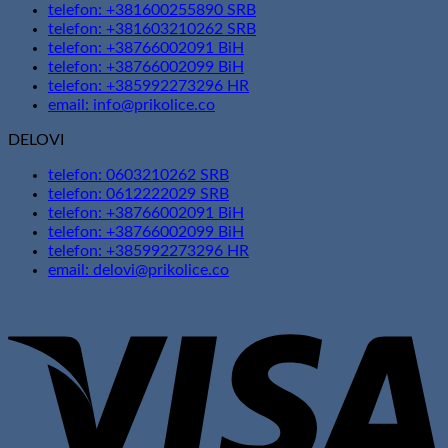
telefon: +381600255890 SRB
telefon: +381603210262 SRB
telefon: +38766002091 BiH
telefon: +38766002099 BiH
telefon: +385992273296 HR
email: info@prikolice.co
DELOVI
telefon: 0603210262 SRB
telefon: 0612222029 SRB
telefon: +38766002091 BiH
telefon: +38766002099 BiH
telefon: +385992273296 HR
email: delovi@prikolice.co
V