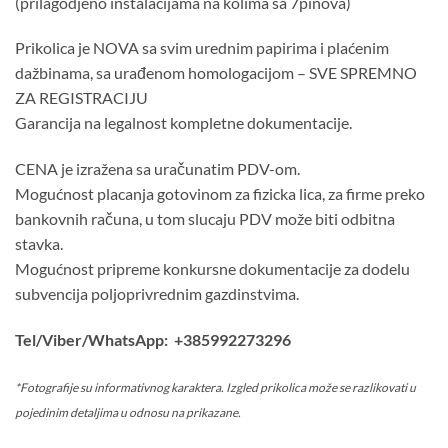
(prilagodjeno instalacijama na kolima sa 7pinova)
Prikolica je NOVA sa svim urednim papirima i plaćenim
dažbinama, sa urađenom homologacijom – SVE SPREMNO
ZA REGISTRACIJU
Garancija na legalnost kompletne dokumentacije.
CENA je izražena sa uračunatim PDV-om.
Mogućnost placanja gotovinom za fizicka lica, za firme preko
bankovnih računa, u tom slucaju PDV može biti odbitna
stavka.
Mogućnost pripreme konkursne dokumentacije za dodelu
subvencija poljoprivrednim gazdinstvima.
Tel/Viber/WhatsApp: +385992273296
*Fotografije su informativnog karaktera. Izgled prikolica može se razlikovati u
pojedinim detaljima u odnosu na prikazane.