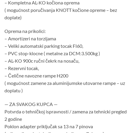
– Kompletna AL-KO kočiona oprema
( mogućnost poručivanja KNOTT kočione opreme – bez
doplate)
Oprema na prikolici:
– Amortizeri na torzijama
– Veliki automatski parking tocak FI60,
– PVC stop-klocne ( metalne za DCM:3.500kg )
– AL-KO 900c ručni čekrk na nosaču,
– Rezervni tocak,
– Čelične navozne rampe H200
( mogućnost zamene za aluminijumske utovarne rampe – uz
doplatu )
— ZA SVAKOG KUPCA —
Potvrda o tehničkoj ispravnosti / zamena za tehnicki pregled
2 godine
Poklon adapter priključak sa 13 na 7 pinova