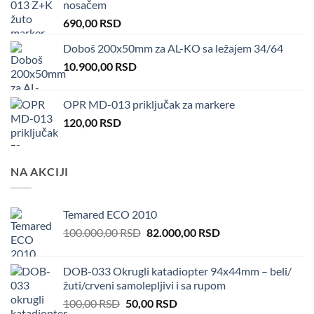
nosačem
690,00
RSD
Doboš 200x50mm za AL-KO sa ležajem 34/64
10.900,00
RSD
OPR MD-013 priključak za markere
120,00
RSD
NA AKCIJI
Temared ECO 2010
Original
Current
100.000,00
RSD
82.000,00
RSD
price
price
was:
is:
DOB-033 Okrugli katadiopter 94x44mm – beli/
100.000,00 RSD.
82.000,00 RSD.
žuti/crveni samolepljivi i sa rupom
Original
Current
100,00
RSD
50,00
RSD