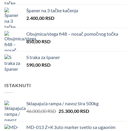
Španer na 3 tačke kačenja
2.400,00
RSD
Obujmica/stega fi48 – nosač pomočnog točka
850,00
RSD
S traka za španer
590,00
RSD
ISTAKNUTI
Sklapajuća rampa / navoz šira 500kg
Original
Current
46.000,00
RSD
25.300,00
RSD
price
price
was:
is:
MD-013 Z+K žuto marker svetlo sa ugaonim
46.000,00 RSD.
25.300,00 RSD.