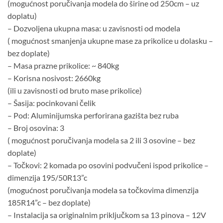
(mogućnost poručivanja modela do širine od 250cm – uz
doplatu)
– Dozvoljena ukupna masa: u zavisnosti od modela
( mogućnost smanjenja ukupne mase za prikolice u dolasku –
bez doplate)
– Masa prazne prikolice: ~ 840kg
– Korisna nosivost: 2660kg
(ili u zavisnosti od bruto mase prikolice)
– Šasija: pocinkovani čelik
– Pod: Aluminijumska perforirana gazišta bez ruba
– Broj osovina: 3
( mogućnost poručivanja modela sa 2 ili 3 osovine – bez
doplate)
– Točkovi: 2 komada po osovini podvučeni ispod prikolice –
dimenzija 195/50R13”c
(mogućnost poručivanja modela sa točkovima dimenzija
185R14”c – bez doplate)
– Instalacija sa originalnim priključkom sa 13 pinova – 12V