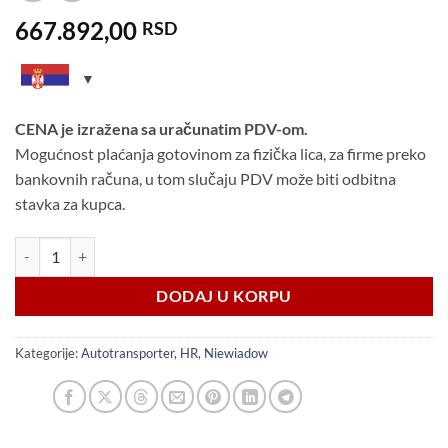
667.892,00
RSD
CENA je izražena sa uračunatim PDV-om.
Mogućnost plaćanja gotovinom za fizička lica, za firme preko
bankovnih računa, u tom slučaju PDV može biti odbitna
stavka za kupca.
Niewiadow JUPITER NM 6m / 3,5t HR količina
DODAJ U KORPU
Kategorije:
Autotransporter
,
HR
,
Niewiadow