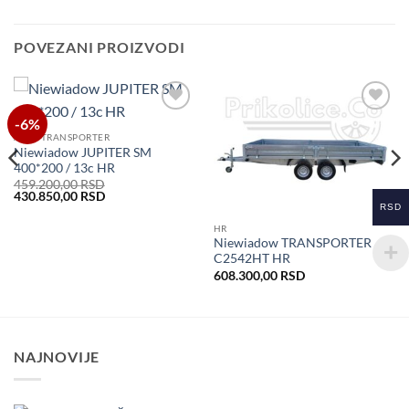
POVEZANI PROIZVODI
-6%
Dodaj
Dodaj
u listu
u listu
AUTOTRANSPORTER
želja
želja
Niewiadow JUPITER SM
400*200 / 13c HR
459.200,00
RSD
Original
Current
430.850,00
RSD
price
price
RSD
was:
is:
HR
459.200,00 RSD.
430.850,00 RSD.
Niewiadow TRANSPORTER
C2542HT HR
608.300,00
RSD
NAJNOVIJE