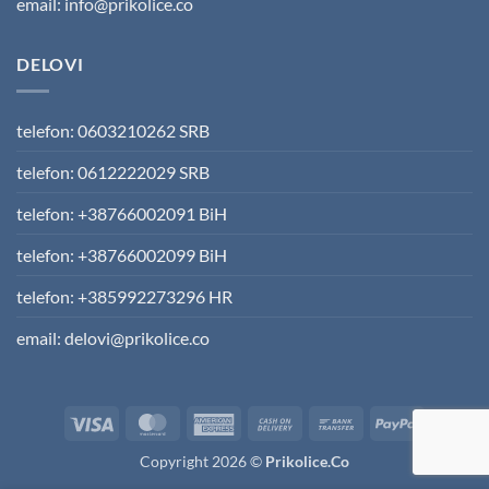
email: info@prikolice.co
DELOVI
telefon: 0603210262 SRB
telefon: 0612222029 SRB
telefon: +38766002091 BiH
telefon: +38766002099 BiH
telefon: +385992273296 HR
email: delovi@prikolice.co
Visa
MasterCard
American
Cash
Bank
PayPal
Express
On
Transfer
Copyright 2026 ©
Prikolice.Co
Delivery