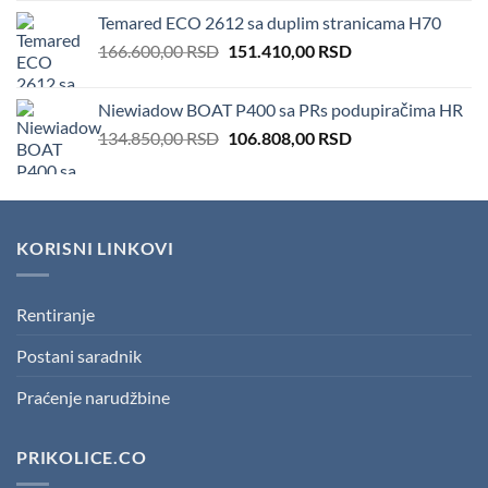
price
price
Temared ECO 2612 sa duplim stranicama H70
was:
is:
Original
Current
166.600,00
RSD
100,00 RSD.
151.410,00
50,00 RSD.
RSD
price
price
was:
is:
Niewiadow BOAT P400 sa PRs podupiračima HR
166.600,00 RSD.
151.410,00 RSD.
Original
Current
134.850,00
RSD
106.808,00
RSD
price
price
was:
is:
134.850,00 RSD.
106.808,00 RSD.
KORISNI LINKOVI
Rentiranje
Postani saradnik
Praćenje narudžbine
PRIKOLICE.CO