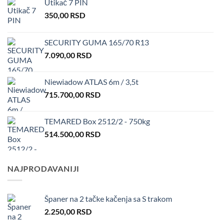
Utikač 7 PIN
350,00
RSD
SECURITY GUMA 165/70 R13
7.090,00
RSD
Niewiadow ATLAS 6m / 3,5t
715.700,00
RSD
TEMARED Box 2512/2 - 750kg
514.500,00
RSD
NAJPRODAVANIJI
Španer na 2 tačke kačenja sa S trakom
2.250,00
RSD