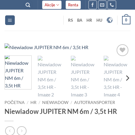
Skip
Akcije
Renta
to
content
0
RS
BA
HR
HU
Dodaj
u listu
želja
POČETNA
/
HR
/
NIEWIADOW
/
AUTOTRANSPORTER
Niewiadow JUPITER NM 6m / 3,5t HR