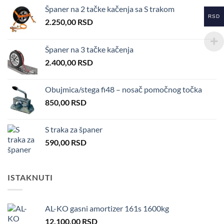
Španer na 2 tačke kačenja sa S trakom
RSD
2.250,00
RSD
Španer na 3 tačke kačenja
2.400,00
RSD
Obujmica/stega fi48 – nosač pomočnog točka
850,00
RSD
S traka za španer
590,00
RSD
ISTAKNUTI
AL-KO gasni amortizer 161s 1600kg
12.100,00
RSD