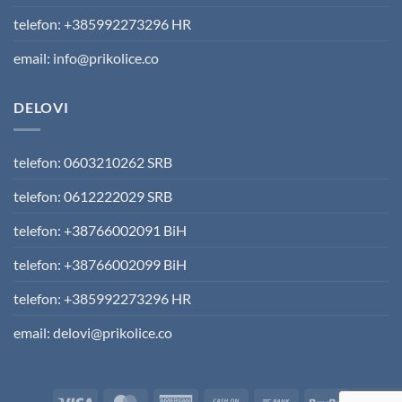
telefon: +385992273296 HR
email: info@prikolice.co
DELOVI
telefon: 0603210262 SRB
telefon: 0612222029 SRB
telefon: +38766002091 BiH
telefon: +38766002099 BiH
telefon: +385992273296 HR
email: delovi@prikolice.co
Visa
MasterCard
American
Cash
Bank
PayPal