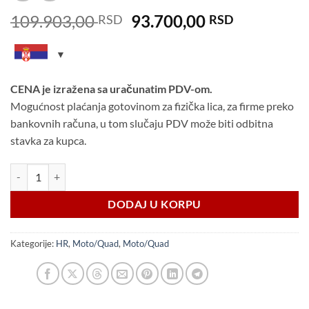
Original
Current
109.903,00
93.700,00
RSD
RSD
price
price
was:
is:
109.903,00 RSD.
93.700,00
CENA je izražena sa uračunatim PDV-om.
Mogućnost plaćanja gotovinom za fizička lica, za firme preko
bankovnih računa, u tom slučaju PDV može biti odbitna
stavka za kupca.
Niewiadow MOTO 1 B7320 M1 HR količina
DODAJ U KORPU
Kategorije:
HR
,
Moto/Quad
,
Moto/Quad