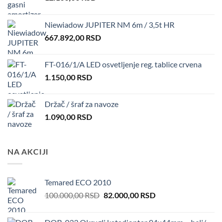
Niewiadow JUPITER NM 6m / 3,5t HR
667.892,00
RSD
FT-016/1/A LED osvetljenje reg. tablice crvena
1.150,00
RSD
Držač / šraf za navoze
1.090,00
RSD
NA AKCIJI
Temared ECO 2010
Original
Current
100.000,00
RSD
82.000,00
RSD
price
price
was:
is: