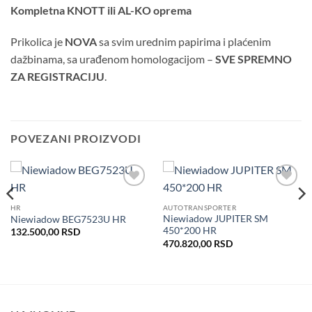
Kompletna KNOTT ili AL-KO oprema
Prikolica je
NOVA
sa svim urednim papirima i plaćenim
dažbinama, sa urađenom homologacijom –
SVE SPREMNO
ZA REGISTRACIJU
.
POVEZANI PROIZVODI
Dodaj
Dodaj
u listu
u listu
HR
AUTOTRANSPORTER
želja
želja
Niewiadow JUPITER SM
Niewiadow BEG7523U HR
450*200 HR
132.500,00
RSD
470.820,00
RSD