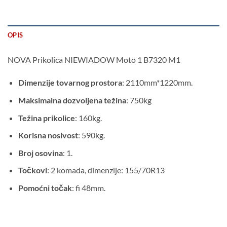
OPIS
NOVA Prikolica NIEWIADOW Moto 1 B7320 M1
Dimenzije tovarnog prostora
: 2110mm*1220mm.
Maksimalna dozvoljena težina
: 750kg
Težina prikolice
: 160kg.
Korisna nosivost
: 590kg.
Broj osovina
: 1.
Točkovi
: 2 komada, dimenzije: 155/70R13
Pomoćni točak
: fi 48mm.