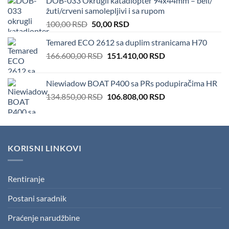
DOB-033 Okrugli katadiopter 94x44mm – beli/
100.000,00 RSD.
82.000,00 RSD.
žuti/crveni samolepljivi i sa rupom
Original
Current
100,00
RSD
50,00
RSD
price
price
Temared ECO 2612 sa duplim stranicama H70
was:
is:
Original
Current
166.600,00
RSD
100,00 RSD.
151.410,00
50,00 RSD.
RSD
price
price
was:
is:
Niewiadow BOAT P400 sa PRs podupiračima HR
166.600,00 RSD.
151.410,00 RSD.
Original
Current
134.850,00
RSD
106.808,00
RSD
price
price
was:
is:
134.850,00 RSD.
106.808,00 RSD.
KORISNI LINKOVI
Rentiranje
Postani saradnik
Praćenje narudžbine