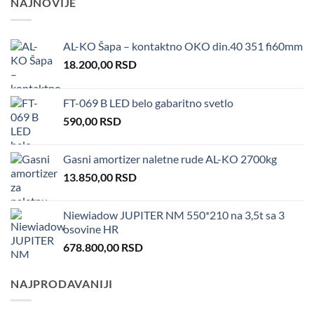
NAJNOVIJE
AL-KO Šapa – kontaktno OKO din.40 351 fi60mm
18.200,00
RSD
FT-069 B LED belo gabaritno svetlo
590,00
RSD
Gasni amortizer naletne rude AL-KO 2700kg
13.850,00
RSD
Niewiadow JUPITER NM 550*210 na 3,5t sa 3
osovine HR
678.800,00
RSD
NAJPRODAVANIJI