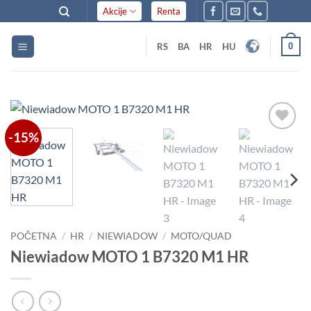
Skip
Akcije
Renta
to
content
0
RS
BA
HR
HU
-15%
Dodaj
u listu
želja
POČETNA
/
HR
/
NIEWIADOW
/
MOTO/QUAD
Niewiadow MOTO 1 B7320 M1 HR