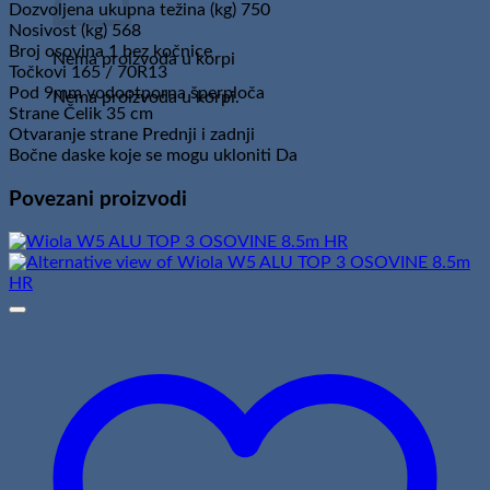
Dozvoljena ukupna težina (kg) 750
Nosivost (kg) 568
Broj osovina 1 bez kočnice
Nema proizvoda u korpi
Točkovi 165 / 70R13
Pod 9mm vodootporna šperploča
Nema proizvoda u korpi.
Strane Čelik 35 cm
Otvaranje strane Prednji i zadnji
Bočne daske koje se mogu ukloniti Da
Povezani proizvodi