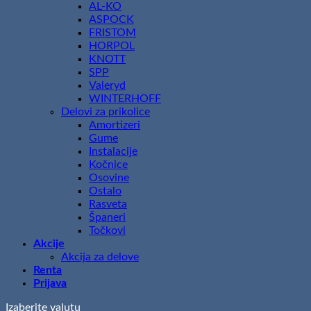
AL-KO
ASPOCK
FRISTOM
HORPOL
KNOTT
SPP
Valeryd
WINTERHOFF
Delovi za prikolice
Amortizeri
Gume
Instalacije
Kočnice
Osovine
Ostalo
Rasveta
Španeri
Točkovi
Akcije
Akcija za delove
Renta
Prijava
Izaberite valutu