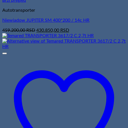
Brzi pregled
Autotransporter
Niewiadow JUPITER SM 400*200 / 14c HR
Original
Current
459.200,00
RSD
430.850,00
RSD
price
price
was:
is:
459.200,00 RSD.
430.850,00 RSD.