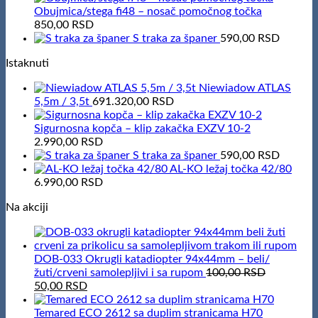
Obujmica/stega fi48 – nosač pomočnog točka
850,00
RSD
S traka za španer
590,00
RSD
Istaknuti
Niewiadow ATLAS
5,5m / 3,5t
691.320,00
RSD
Sigurnosna kopča – klip zakačka EXZV 10-2
2.990,00
RSD
S traka za španer
590,00
RSD
AL-KO ležaj točka 42/80
6.990,00
RSD
Na akciji
DOB-033 Okrugli katadiopter 94x44mm – beli/
žuti/crveni samolepljivi i sa rupom
100,00
RSD
Original
Current
50,00
RSD
price
price
was:
is:
Temared ECO 2612 sa duplim stranicama H70