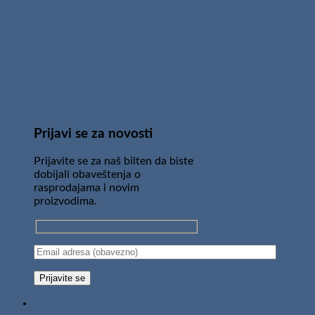
Prijavi se za novosti
Prijavite se za naš bilten da biste
dobijali obaveštenja o
rasprodajama i novim
proizvodima.