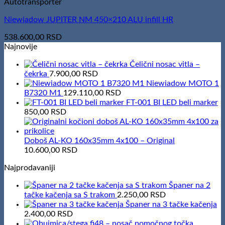
Autotransporter
Niewiadow JUPITER NM 450×210 ALU infill HR
538.600,00
RSD
Najnovije
Čelični nosac vitla –
čekrka
7.900,00
RSD
Niewiadow MOTO 1
B7320 M1
129.110,00
RSD
FT-001 BI LED beli marker
850,00
RSD
Doboš AL-KO 160x35mm 4x100 – Original
10.600,00
RSD
Najprodavaniji
Španer na 2
tačke kačenja sa S trakom
2.250,00
RSD
Španer na 3 tačke kačenja
2.400,00
RSD