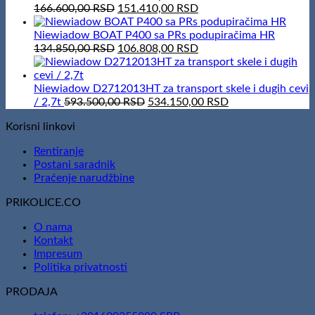
100,00 RSD.
50,00 RSD.
Original
Current
166.600,00
RSD
151.410,00
RSD
price
price
was:
is:
Niewiadow BOAT P400 sa PRs podupiračima HR
166.600,00 RSD.
Original
151.410,00 RSD.
Current
134.850,00
RSD
106.808,00
RSD
price
price
was:
is:
134.850,00 RSD.
106.808,00 RSD.
Niewiadow D2712013HT za transport skele i dugih cevi
Original
Current
/ 2,7t
593.500,00
RSD
534.150,00
RSD
price
price
Korisni linkovi
was:
is:
593.500,00 RSD.
534.150,00 RSD.
Rentiranje
Postani saradnik
Praćenje narudžbine
PRIKOLICE.CO
O nama
Kontakt
Impresum
Politika privatnosti
PRODAJA