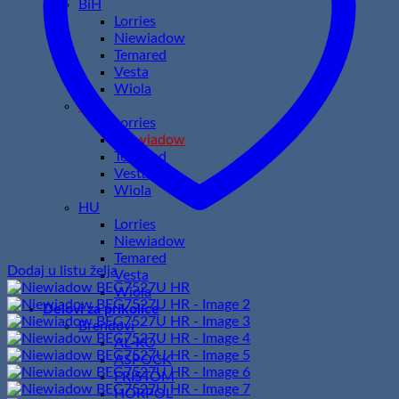
BiH
Lorries
Niewiadow
Temared
Vesta
Wiola
HR
Lorries
Niewiadow
Temared
Vesta
Wiola
HU
Lorries
Niewiadow
Temared
Dodaj u listu želja
Vesta
Wiola
Delovi za prikolice
Brendovi
AL-KO
ASPOCK
FRISTOM
HORPOL