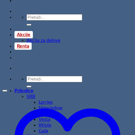
Pretraži:
Akcije
Akcija za delove
Renta
Pretraži:
Prikolice
SRB
Lorries
Niewiadow
Temared
Vesta
Wiola
Gala