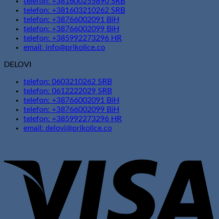
telefon: +381600255890 SRB
telefon: +381603210262 SRB
telefon: +38766002091 BiH
telefon: +38766002099 BiH
telefon: +385992273296 HR
email: info@prikolice.co
DELOVI
telefon: 0603210262 SRB
telefon: 0612222029 SRB
telefon: +38766002091 BiH
telefon: +38766002099 BiH
telefon: +385992273296 HR
email: delovi@prikolice.co
V