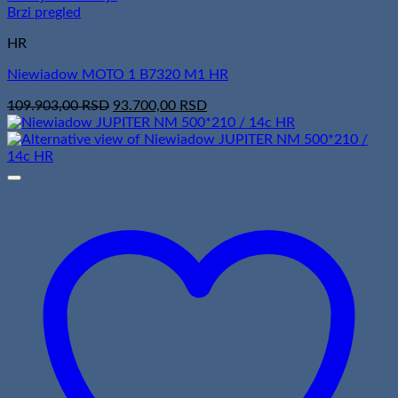
Brzi pregled
HR
Niewiadow MOTO 1 B7320 M1 HR
Original
Current
109.903,00
RSD
93.700,00
RSD
price
price
was:
is:
109.903,00 RSD.
93.700,00 RSD.