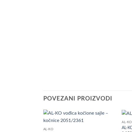
POVEZANI PROIZVODI
AL-KO
Dodaj
AL-KO
AL-KO
u listu