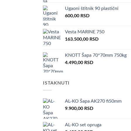
Ugaoni štitnik 90 plastični
600,00
RSD
Vesta MARINE 750
163.500,00
RSD
KNOTT Šapa 70*70mm 750kg
4.490,00
RSD
ISTAKNUTI
AL-KO Šapa AK270 fi50mm
9.900,00
RSD
AL-KO set opruga