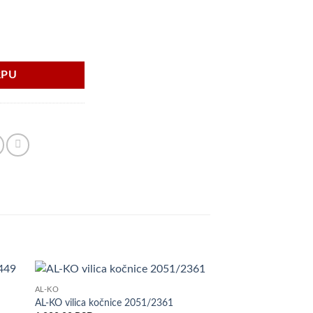
RPU
AL-KO
daj
Dodaj
AL-KO vilica kočnice 2051/2361
istu
u listu