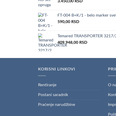
3.450,00
RSD
FT-004 B+K/1 - belo marker sv
590,00
RSD
Temared TRANSPORTER 3217/2
409.948,00
RSD
KORISNI LINKOVI
PRI
Rentiranje
O n
Postani saradnik
Kon
Praćenje narudžbine
Imp
Poli