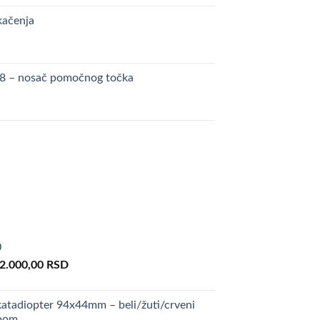
kačenja
48 – nosač pomočnog točka
0
riginal
Current
2.000,00
RSD
rice
price
as:
is:
atadiopter 94x44mm – beli/žuti/crveni
00.000,00 RSD.
82.000,00 RSD.
upom