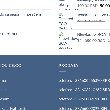
Origin
100,00
RSD
50,0
price
etlo sa ugaonim nosačem
Temared ECO 2612 
was:
O
166.600,00
RSD
100,0
1
p
w
 C 2t BiH
Niewiadow BOAT P
1
O
134.850,00
RSD
1
p
w
1
KOLICE.CO
PRODAJA
ama
telefon: +381600255890 SRB
takt
telefon: +381603210262 SRB
resum
telefon: +38766002091 BiH
tika privatnosti
telefon: +38766002099 BiH