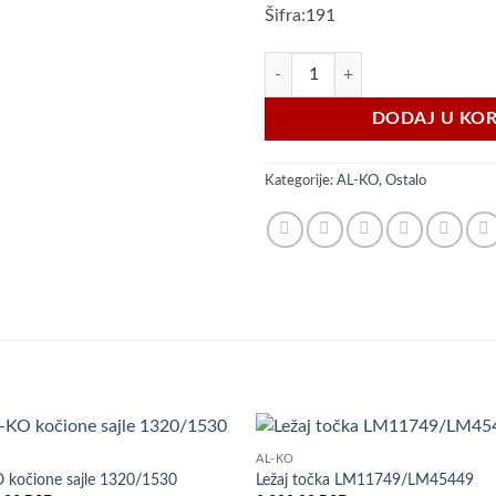
Šifra:191
AL-KO ležaj točka 42/80 količina
DODAJ U KO
Kategorije:
AL-KO
,
Ostalo
AL-KO
Dodaj
Do
 kočione sajle 1320/1530
Ležaj točka LM11749/LM45449
u listu
u l