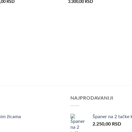
0,00
RSD
3.300,00
RSD
želja
že
NAJPRODAVANIJI
im žicama
Španer na 2 tačke 
2.250,00
RSD