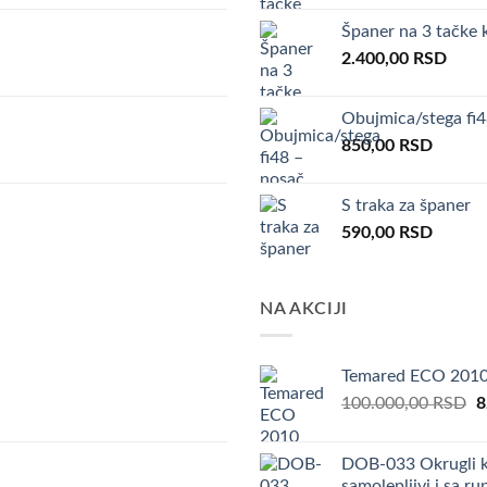
Španer na 3 tačke 
2.400,00
RSD
Obujmica/stega fi
850,00
RSD
S traka za španer
590,00
RSD
NA AKCIJI
Temared ECO 201
O
100.000,00
RSD
8
p
w
DOB-033 Okrugli k
1
samolepljivi i sa r