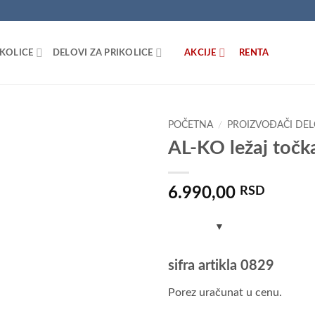
IKOLICE
DELOVI ZA PRIKOLICE
AKCIJE
RENTA
POČETNA
/
PROIZVOĐAČI DE
AL-KO ležaj točk
Dodaj
u listu
želja
6.990,00
RSD
sifra artikla 0829
Porez uračunat u cenu.