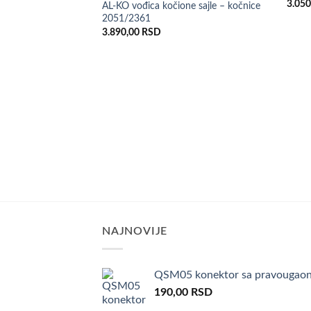
3.05
AL-KO vođica kočione sajle – kočnice
želja
2051/2361
3.890,00
RSD
NAJNOVIJE
QSM05 konektor sa pravougaon
190,00
RSD