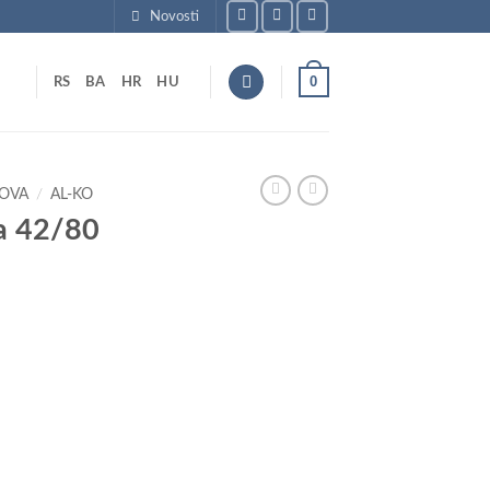
Novosti
0
RS
BA
HR
HU
LOVA
/
AL-KO
a 42/80