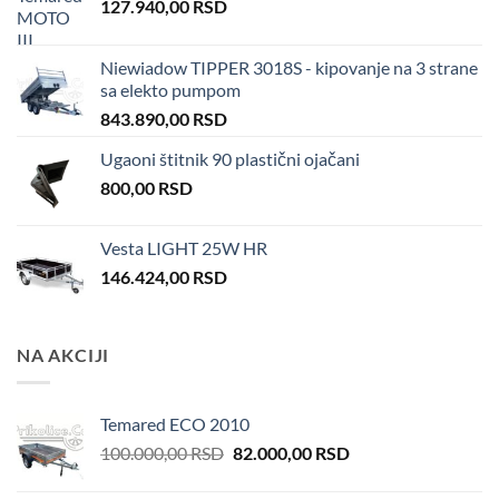
127.940,00
RSD
Niewiadow TIPPER 3018S - kipovanje na 3 strane
sa elekto pumpom
843.890,00
RSD
Ugaoni štitnik 90 plastični ojačani
800,00
RSD
Vesta LIGHT 25W HR
146.424,00
RSD
NA AKCIJI
Temared ECO 2010
Original
Current
100.000,00
RSD
82.000,00
RSD
price
price
was:
is: