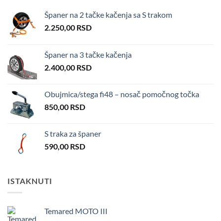
Španer na 2 tačke kačenja sa S trakom
2.250,00
RSD
Španer na 3 tačke kačenja
2.400,00
RSD
Obujmica/stega fi48 – nosač pomočnog točka
850,00
RSD
S traka za španer
590,00
RSD
ISTAKNUTI
Temared MOTO III