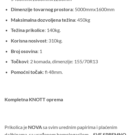
Dimenzije tovarnog prostora
: 5000mmx1600mm
Maksimalna dozvoljena težina
: 450kg
Težina prikolice
: 140kg.
Korisna nosivost
: 310kg.
Broj osovina
: 1
Točkovi
: 2 komada, dimenzije: 155/70R13
Pomoćni točak
: fi 48mm.
Kompletna KNOTT oprema
Prikolica je
NOVA
sa svim urednim papirima i plaćenim
dažbinama, sa urađenom homologacijom –
SVE SPREMNO