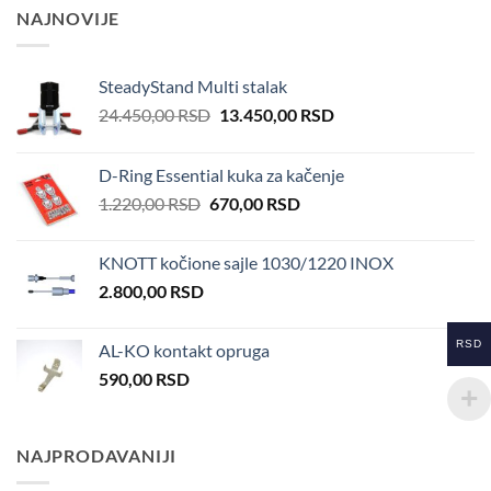
NAJNOVIJE
SteadyStand Multi stalak
Original
Current
24.450,00
RSD
13.450,00
RSD
price
price
was:
is:
D-Ring Essential kuka za kačenje
24.450,00 RSD.
13.450,00 RSD.
Original
Current
1.220,00
RSD
670,00
RSD
price
price
was:
is:
KNOTT kočione sajle 1030/1220 INOX
1.220,00 RSD.
670,00 RSD.
2.800,00
RSD
RSD
AL-KO kontakt opruga
590,00
RSD
NAJPRODAVANIJI