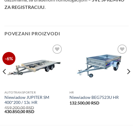
ZA REGISTRACIJU
.
POVEZANI PROIZVODI
-6%
Dodaj
Dodaj
u listu
u listu
želja
želja
AUTOTRANSPORTER
HR
Niewiadow JUPITER SM
Niewiadow BEG7523U HR
400*200 / 13c HR
132.500,00
RSD
459.200,00
RSD
Original
Current
430.850,00
RSD
price
price
was:
is:
459.200,00 RSD.
430.850,00 RSD.