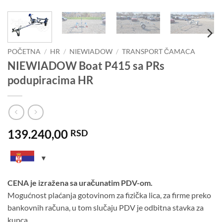
POČETNA
/
HR
/
NIEWIADOW
/
TRANSPORT ČAMACA
NIEWIADOW Boat P415 sa PRs
podupiracima HR
139.240,00
RSD
CENA je izražena sa uračunatim PDV-om.
Mogućnost plaćanja gotovinom za fizička lica, za firme preko
bankovnih računa, u tom slučaju PDV je odbitna stavka za
kupca.