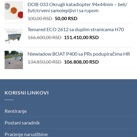
DOB-033 Okrugli katadiopter 94x44mm – beli/
100.000,00 RSD.
82.000,00 RSD.
žuti/crveni samolepljivi i sa rupom
Original
Current
100,00
RSD
50,00
RSD
price
price
Temared ECO 2612 sa duplim stranicama H70
was:
is:
Original
Current
166.600,00
RSD
100,00 RSD.
151.410,00
50,00 RSD.
RSD
price
price
was:
is:
Niewiadow BOAT P400 sa PRs podupiračima HR
166.600,00 RSD.
151.410,00 RSD.
Original
Current
134.850,00
RSD
106.808,00
RSD
price
price
was:
is:
134.850,00 RSD.
106.808,00 RSD.
KORISNI LINKOVI
Rentiranje
Postani saradnik
Praćenje narudžbine