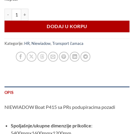
NIEWIADOW Boat P415 sa PRs podupiracima HR količina
DODAJ U KORPU
Kategorije:
HR
,
Niewiadow
,
Transport čamaca
OPIS
NIEWIADOW Boat P415 sa PRs podupiracima pozadi
Spoljašnje/ukupne dimenzije prikolice
:
5400mmx1600mmx1200mm