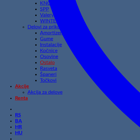
KNOTT
SPP
Valeryd
WINTERHOFF
Delovi za prikolice
Amortizeri
Gume
Instalacije
Kočnice
Osovine
Ostalo
Rasveta
Španeri
Točkovi
Akcije
Akcija za delove
Renta
RS
BA
HR
HU