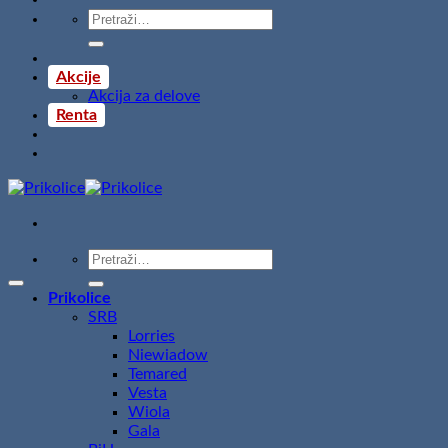
Pretraži:
Akcije
Akcija za delove
Renta
Pretraži:
Prikolice
SRB
Lorries
Niewiadow
Temared
Vesta
Wiola
Gala