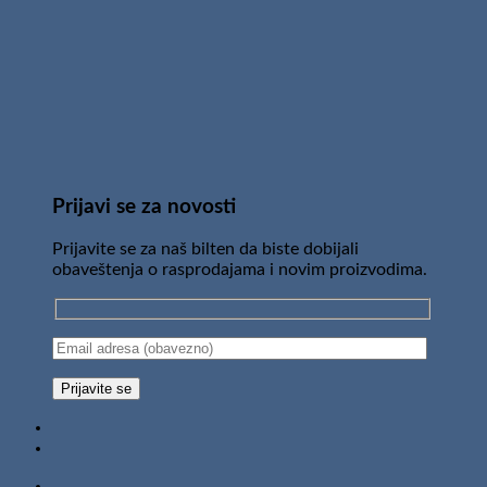
Prijavi se za novosti
Prijavite se za naš bilten da biste dobijali
obaveštenja o rasprodajama i novim proizvodima.