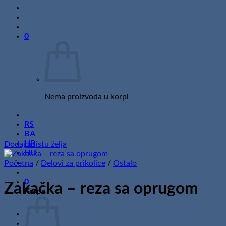
0
Nema proizvoda u korpi
RS
BA
HR
Dodaj u listu želja
HU
Početna
/
Delovi za prikolice
/
Ostalo
0
Zakačka – reza sa oprugom
Korpa