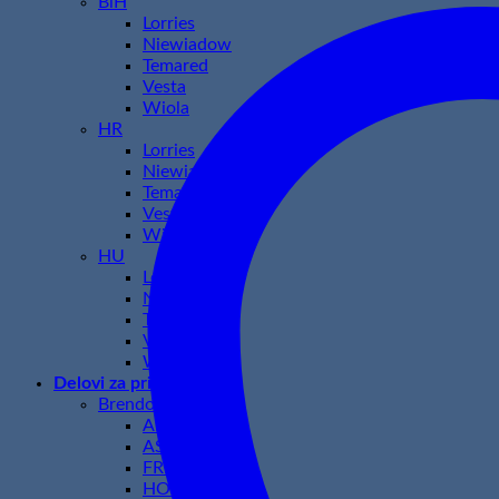
BiH
Lorries
Niewiadow
Temared
Vesta
Wiola
HR
Lorries
Niewiadow
Temared
Vesta
Wiola
HU
Lorries
Niewiadow
Temared
Vesta
Wiola
Delovi za prikolice
Brendovi
AL-KO
ASPOCK
FRISTOM
HORPOL