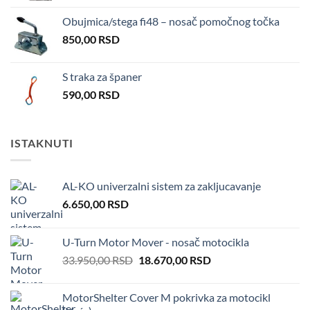
Obujmica/stega fi48 – nosač pomočnog točka
850,00
RSD
S traka za španer
590,00
RSD
ISTAKNUTI
AL-KO univerzalni sistem za zakljucavanje
6.650,00
RSD
U-Turn Motor Mover - nosač motocikla
Original
Current
33.950,00
RSD
18.670,00
RSD
price
price
was:
is:
MotorShelter Cover M pokrivka za motocikl
33.950,00 RSD.
18.670,00 RSD.