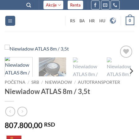
Skip
Akcije
Renta
to
content
0
RS
BA
HR
HU
Dodaj
u listu
želja
POČETNA
/
SRB
/
NIEWIADOW
/
AUTOTRANSPORTER
Niewiadow ATLAS 8m / 3,5t
807.800,00
RSD