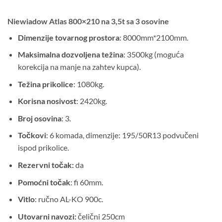
Niewiadow
Atlas 800×210 na 3,5t
sa 3 osovine
Dimenzije tovarnog prostora
: 8000mm*2100mm.
Maksimalna dozvoljena težina
: 3500kg (moguća
korekcija na manje na zahtev kupca).
Težina prikolice
: 1080kg.
K
orisna nosivost
: 2420kg.
Broj osovina
: 3.
Točkovi
: 6 komada, dimenzije: 195/50R13 podvučeni
ispod prikolice.
Rezervni točak:
da
Pomoćni točak
: fi 60mm.
Vitlo
: ručno AL-KO 900c.
Utovarni navozi:
čelični 250cm