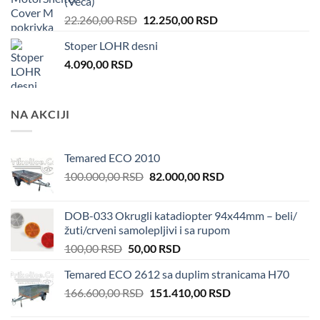
(Veća)
Original
Current
22.260,00
RSD
12.250,00
RSD
price
price
Stoper LOHR desni
was:
is:
4.090,00
RSD
22.260,00 RSD.
12.250,00 RSD.
NA AKCIJI
Temared ECO 2010
Original
Current
100.000,00
RSD
82.000,00
RSD
price
price
was:
is:
DOB-033 Okrugli katadiopter 94x44mm – beli/
100.000,00 RSD.
82.000,00 RSD.
žuti/crveni samolepljivi i sa rupom
Original
Current
100,00
RSD
50,00
RSD
price
price
Temared ECO 2612 sa duplim stranicama H70
was:
is:
Original
Current
166.600,00
RSD
100,00 RSD.
151.410,00
50,00 RSD.
RSD
price
price