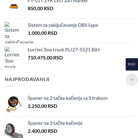
FT-017 Z+K LED žuti marker
850,00
RSD
Sistem za zaključavanje DBS šape
1.000,00
RSD
Lorries Tow truck PLI27-5521 BiH
710.475,00
RSD
RSD
NAJPRODAVANIJI
Španer na 2 tačke kačenja sa S trakom
2.250,00
RSD
Španer na 3 tačke kačenja
2.400,00
RSD