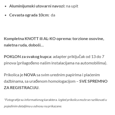
Aluminijumski utovarni navozi:
na upit
Cevasta ograda 10cm:
da
Kompletna KNOTT ili AL-KO oprema: torzione osovine,
naletna ruda, doboši…
POKLON za svakog kupca
: adapter priključak od 13 do 7
pinova (prilagođeno našim instalacijama na automobilima).
Prikolica je
NOVA
sa svim urednim papirima i plaćenim
dažbinama, sa urađenom homologacijom –
SVE SPREMNO
ZA REGISTRACIJU
.
*Fotografije su informativnog karaktera. Izgled prikolica može se razlikovati u
pojedinim detaljima u odnosu na prikazane.