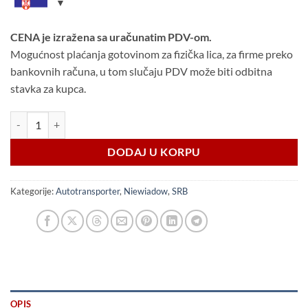
CENA je izražena sa uračunatim PDV-om.
Mogućnost plaćanja gotovinom za fizička lica, za firme preko
bankovnih računa, u tom slučaju PDV može biti odbitna
stavka za kupca.
Niewiadow ATLAS 8m / 3,5t količina
DODAJ U KORPU
Kategorije:
Autotransporter
,
Niewiadow
,
SRB
OPIS