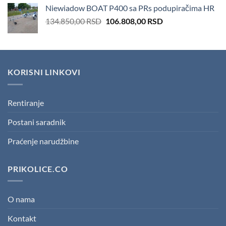
was:
is:
Niewiadow BOAT P400 sa PRs podupiračima HR
166.600,00 RSD.
151.410,00 RSD.
Original
Current
134.850,00
RSD
106.808,00
RSD
price
price
was:
is:
134.850,00 RSD.
106.808,00 RSD.
KORISNI LINKOVI
Rentiranje
Postani saradnik
Praćenje narudžbine
PRIKOLICE.CO
O nama
Kontakt