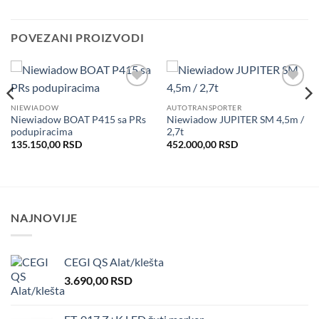
POVEZANI PROIZVODI
Dodaj
Dodaj
u listu
u listu
NIEWIADOW
AUTOTRANSPORTER
želja
želja
Niewiadow BOAT P415 sa PRs
Niewiadow JUPITER SM 4,5m /
podupiracima
2,7t
135.150,00
RSD
452.000,00
RSD
NAJNOVIJE
CEGI QS Alat/klešta
3.690,00
RSD