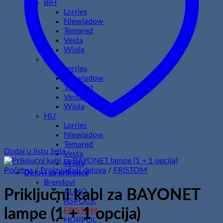
BiH
Lorries
Niewiadow
Temared
Vesta
Wiola
HR
Lorries
Niewiadow
Temared
Vesta
Wiola
HU
Lorries
Niewiadow
Temared
Dodaj u listu želja
Vesta
Wiola
Početna
/
Proizvođači delova
/
FRISTOM
Delovi za prikolice
Brendovi
Priključni kabl za BAYONET
AL-KO
ASPOCK
lampe (1 + 1 opcija)
FRISTOM
HORPOL