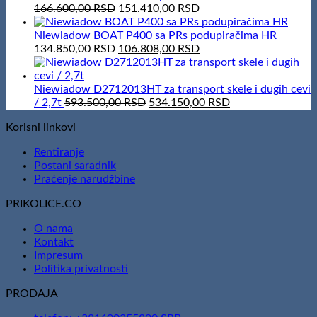
100,00 RSD.
50,00 RSD.
Original
Current
166.600,00
RSD
151.410,00
RSD
price
price
was:
is:
Niewiadow BOAT P400 sa PRs podupiračima HR
166.600,00 RSD.
Original
151.410,00 RSD.
Current
134.850,00
RSD
106.808,00
RSD
price
price
was:
is:
134.850,00 RSD.
106.808,00 RSD.
Niewiadow D2712013HT za transport skele i dugih cevi
Original
Current
/ 2,7t
593.500,00
RSD
534.150,00
RSD
price
price
Korisni linkovi
was:
is:
593.500,00 RSD.
534.150,00 RSD.
Rentiranje
Postani saradnik
Praćenje narudžbine
PRIKOLICE.CO
O nama
Kontakt
Impresum
Politika privatnosti
PRODAJA