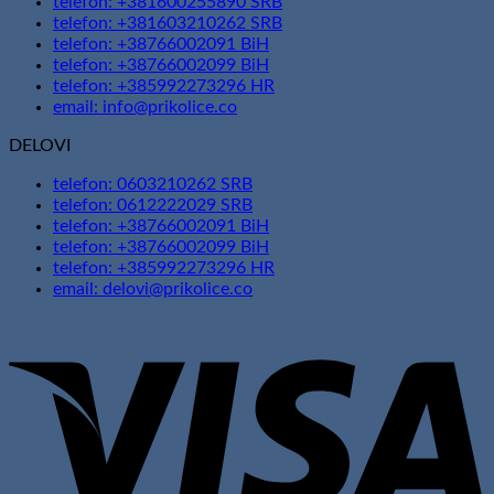
telefon: +381600255890 SRB
telefon: +381603210262 SRB
telefon: +38766002091 BiH
telefon: +38766002099 BiH
telefon: +385992273296 HR
email: info@prikolice.co
DELOVI
telefon: 0603210262 SRB
telefon: 0612222029 SRB
telefon: +38766002091 BiH
telefon: +38766002099 BiH
telefon: +385992273296 HR
email: delovi@prikolice.co
V