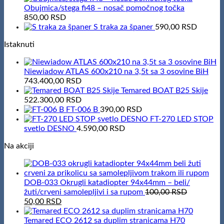
Obujmica/stega fi48 – nosač pomočnog točka
850,00
RSD
S traka za španer
590,00
RSD
Istaknuti
Niewiadow ATLAS 600x210 na 3,5t sa 3 osovine BiH
743.400,00
RSD
Temared BOAT B25 Skije
522.300,00
RSD
FT-006 B
390,00
RSD
FT-270 LED STOP
svetlo DESNO
4.590,00
RSD
Na akciji
DOB-033 Okrugli katadiopter 94x44mm – beli/
žuti/crveni samolepljivi i sa rupom
100,00
RSD
Original
Current
50,00
RSD
price
price
was:
is:
Temared ECO 2612 sa duplim stranicama H70