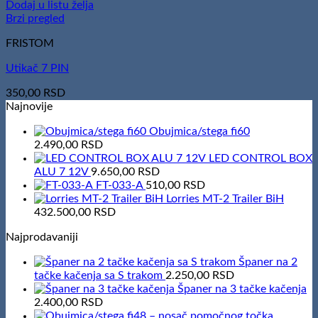
Dodaj u listu želja
Brzi pregled
FRISTOM
Utikač 7 PIN
350,00
RSD
Najnovije
Obujmica/stega fi60
2.490,00
RSD
LED CONTROL BOX
ALU 7 12V
9.650,00
RSD
FT-033-A
510,00
RSD
Lorries MT-2 Trailer BiH
432.500,00
RSD
Najprodavaniji
Španer na 2
tačke kačenja sa S trakom
2.250,00
RSD
Španer na 3 tačke kačenja
2.400,00
RSD