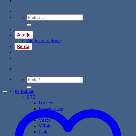
Pretraži:
Akcije
Akcija za delove
Renta
Pretraži:
Prikolice
SRB
Lorries
Niewiadow
Temared
Vesta
Wiola
Gala