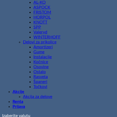
AL-KO
ASPOCK
FRISTOM
HORPOL
KNOTT
SPP
Valeryd
WINTERHOFF
Delovi za prikolice
Amortizeri
Gume
Instalacije
Kočnice
Osovine
Ostalo
Rasveta
Španeri
Točkovi
Akcije
Akcija za delove
Renta
Prijava
Izaberite valutu