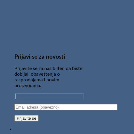
Prijavi se za novosti
Prijavite se za naš bilten da biste
dobijali obaveštenja o
rasprodajama i novim
proizvodima.