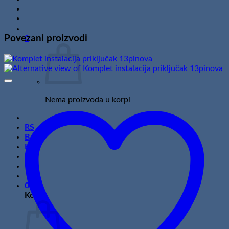
lampe
(1
+
1
Povezani proizvodi
0
opcija)
količina
Nema proizvoda u korpi
RS
BA
HR
HU
0
Korpa