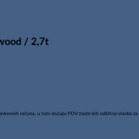
ood / 2,7t
bankovnih računa, u tom slučaju PDV može biti odbitna stavka za