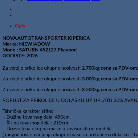
Plywood
/
2,7t
količina
Opis
NOVA AUTOTRANSPORTER KIPERICA
Marka: NIEWIADOW
Model: SATURN 452127 Plywood
GODISTE: 2026
Za verzije prikolice ukupne nosivosti
2.700kg cena sa PDV-om:
Za verzije prikolice ukupne nosivosti
3.000kg cena sa PDV-om:
Za verzije prikolice ukupne nosivosti
3.500kg cena sa PDV-om:
POPUST ZA PRIKOLICE U DOLASKU UZ UPLATU 30% AVAN
Tehničke karakteristike:
– Dužina tovarnog dela: 450cm
– Širina tovarnog dela : 210cm
– Dozvoljena ukupna masa: u zavisnosti od modela
( mogućnost smanjenja ukupne mase za prikolice u dolasku – be