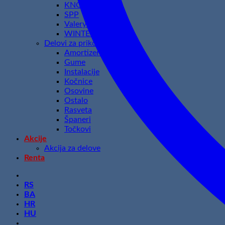
KNOTT
SPP
Valeryd
WINTERHOFF
Delovi za prikolice
Amortizeri
Gume
Instalacije
Kočnice
Osovine
Ostalo
Rasveta
Španeri
Točkovi
Akcije
Akcija za delove
Renta
RS
BA
HR
HU