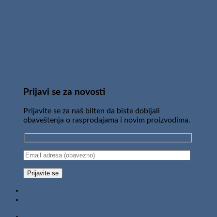
Prijavi se za novosti
Prijavite se za naš bilten da biste dobijali
obaveštenja o rasprodajama i novim proizvodima.