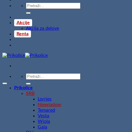
Pretraži:
Akcije
Akcija za delove
Renta
Pretraži:
Prikolice
SRB
Lorries
Niewiadow
Temared
Vesta
Wiola
Gala