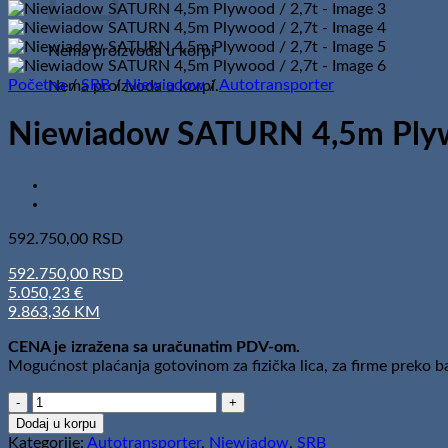
Nema proizvoda u korpi
Početna
/
SRB
/
Niewiadow
/
Autotransporter
Nema proizvoda u korpi.
Niewiadow SATURN 4,5m Plyw
592.750,00
RSD
592.750,00 RSD
5.050,23 €
9.863,36 KM
CENA je izražena sa uračunatim PDV-om.
Mogućnost plaćanja gotovinom za fizička lica, za firme preko 
Niewiadow
SATURN
Dodaj u korpu
4,5m
Kategorije:
Autotransporter
,
Niewiadow
,
SRB