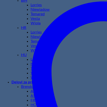
BiH
Lorries
Niewiadow
Temared
Vesta
Wiola
HR
Lorries
Niewiadow
Temared
Vesta
Wiola
HU
Lorries
Niewiadow
Temared
Vesta
Wiola
Delovi za prikolice
Brendovi
AL-KO
ASPOCK
FRISTOM
HORPOL