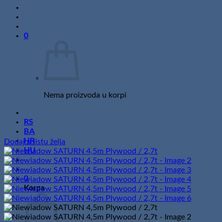
0
Nema proizvoda u korpi
RS
BA
HR
Dodaj u listu želja
HU
0
Korpa