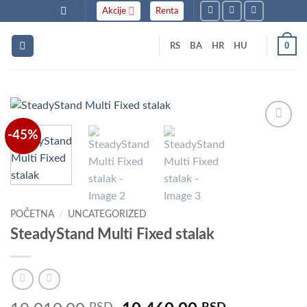
Skip
Akcije
Renta
to
content
0
RS
BA
HR
HU
-45%
Dodaj
u listu
želja
POČETNA
/
UNCATEGORIZED
SteadyStand Multi Fixed stalak