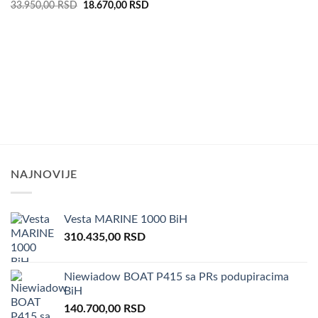
990,00 RSD.
550,00 R
Original
Current
33.950,00
RSD
18.670,00
RSD
price
price
was:
is:
33.950,00 RSD.
18.670,00 RSD.
NAJNOVIJE
Vesta MARINE 1000 BiH
310.435,00
RSD
Niewiadow BOAT P415 sa PRs podupiracima
BiH
140.700,00
RSD