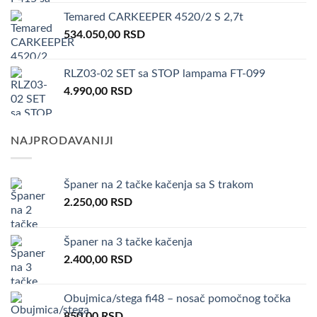
Temared CARKEEPER 4520/2 S 2,7t
534.050,00
RSD
RLZ03-02 SET sa STOP lampama FT-099
4.990,00
RSD
NAJPRODAVANIJI
Španer na 2 tačke kačenja sa S trakom
2.250,00
RSD
Španer na 3 tačke kačenja
2.400,00
RSD
Obujmica/stega fi48 – nosač pomočnog točka
850,00
RSD