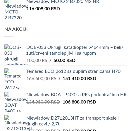
Niewiadow MOTO 2 B7320 M2 HR
116.009,00
RSD
NA AKCIJI
DOB-033 Okrugli katadiopter 94x44mm – beli/
žuti/crveni samolepljivi i sa rupom
Original
Current
100,00
RSD
50,00
RSD
price
price
Temared ECO 2612 sa duplim stranicama H70
was:
is:
Original
Current
166.600,00
RSD
100,00 RSD.
151.410,00
50,00 RSD.
RSD
price
price
was:
is:
Niewiadow BOAT P400 sa PRs podupiračima HR
166.600,00 RSD.
151.410,00 RSD.
Original
Current
134.850,00
RSD
106.808,00
RSD
price
price
was:
is:
Niewiadow D2712013HT za transport skele i
134.850,00 RSD.
106.808,00 RSD.
dugih cevi / 2,7t