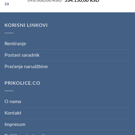
Original
Current
593.500,00
RSD
534.150,00
RSD
price
price
was:
is:
593.500,00 RSD.
534.150,00 RSD.
KORISNI LINKOVI
Rentiranje
Postani saradnik
Praćenje narudžbine
PRIKOLICE.CO
O nama
Kontakt
Impresum