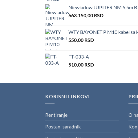
Niewiadow JUPITER NM 5,5m B /
663.150,00
RSD
WTY BAYONET P M10 kabel sa ko
550,00
RSD
FT-033-A
510,00
RSD
KORISNI LINKOVI
PRI
Rentiranje
O n
Postani saradnik
Kon