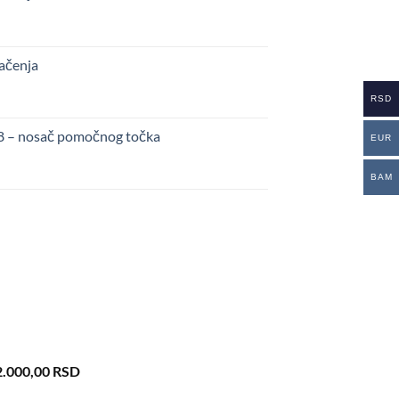
kačenja
RSD
48 – nosač pomočnog točka
EUR
BAM
iginal
Current
2.000,00
RSD
ice
price