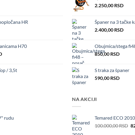
2.250,00
RSD
popločana HR
Španer na 3 tačke 
2.400,00
RSD
ranicama H70
Obujmica/stega fi
Current
D
850,00
RSD
price
is:
p / 3,5t
S traka za španer
.
151.410,00 RSD.
590,00
RSD
NA AKCIJI
V" rudu
Temared ECO 2010
Or
100.000,00
RSD
8
pr