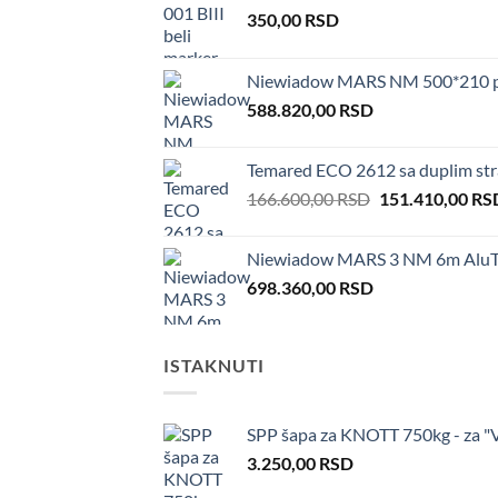
350,00
RSD
Niewiadow MARS NM 500*210 
588.820,00
RSD
Temared ECO 2612 sa duplim st
Original
166.600,00
RSD
151.410,00
RS
price
was:
Niewiadow MARS 3 NM 6m AluTo
166.600,00 RSD
698.360,00
RSD
ISTAKNUTI
SPP šapa za KNOTT 750kg - za "
3.250,00
RSD