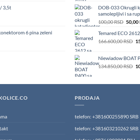
wa
 3,5t
DOB-033 Okrugli ka
10
samolepljivi i sa r
Origin
100,00
RSD
50,00
price
nektorom 6 pina zeleni
Temared ECO 2612 
was:
Or
166.600,00
RSD
100,00
1
pr
wa
Niewiadow BOAT P
16
Or
134.850,00
RSD
1
pr
wa
13
KOLICE.CO
PRODAJA
ama
telefon: +381600255890 SRB
takt
telefon: +381603210262 SRB