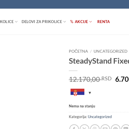
IKOLICE
DELOVI ZA PRIKOLICE
AKCIJE
RENTA
POČETNA
/
UNCATEGORIZED
SteadyStand Fixe
Dodaj
u listu
želja
Orig
12.170,00
6.7
RSD
pric
was:
12.1
Nema na stanju
Kategorija:
Uncategorized