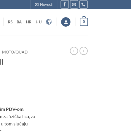
Novosti
0
RS
BA
HR
HU
/
MOTO/QUAD
I
tim PDV-om.
a fizička lica, za
 u tom slučaju
a.