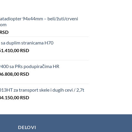
tadiopter 94x44mm – beli/žuti/crveni
upom
al
Current
RSD
price
sa duplim stranicama H70
is:
iginal
Current
 RSD.
51.410,00
50,00 RSD.
RSD
ice
price
s:
is:
400 sa PRs podupiračima HR
6.600,00 RSD.
151.410,00 RSD.
iginal
Current
06.808,00
RSD
ice
price
s:
is:
HT za transport skele i dugih cevi / 2,7t
4.850,00 RSD.
106.808,00 RSD.
iginal
Current
34.150,00
RSD
ice
price
s:
is:
3.500,00 RSD.
534.150,00 RSD.
DELOVI