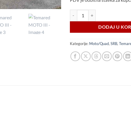
Temared MOTO III količina
DODAJ U KO
Kategorije:
Moto/Quad
,
SRB
,
Temar