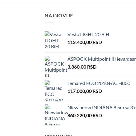
NAJNOVIJE
Vesta LIGHT 20 BiH
113.400,00
RSD
ASPOCK Multipoint III leva/des
3.860,00
RSD
Temared ECO 2010+AC H800
117.000,00
RSD
Niewiadow INDIANA 8,5m sa 3 o
860.220,00
RSD