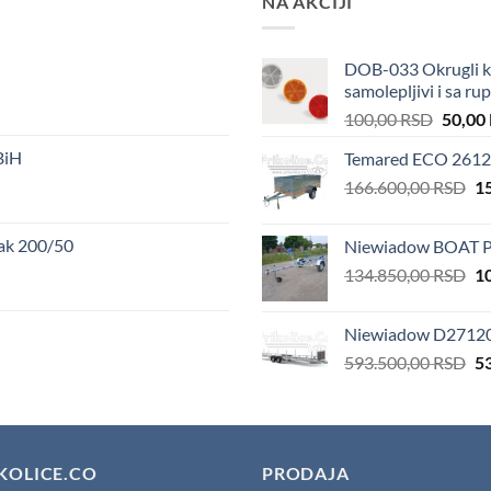
NA AKCIJI
DOB-033 Okrugli ka
samolepljivi i sa r
Origin
100,00
RSD
50,00
price
BiH
Temared ECO 2612 
was:
Or
166.600,00
RSD
100,00
1
pr
wa
čak 200/50
Niewiadow BOAT P
16
Or
134.850,00
RSD
1
pr
wa
Niewiadow D2712013
13
Or
593.500,00
RSD
5
pr
wa
59
KOLICE.CO
PRODAJA