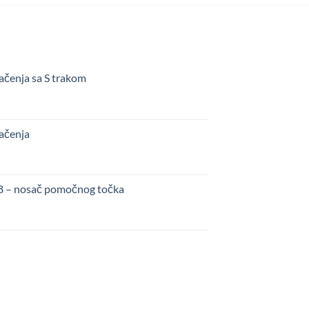
ačenja sa S trakom
kačenja
48 – nosač pomočnog točka