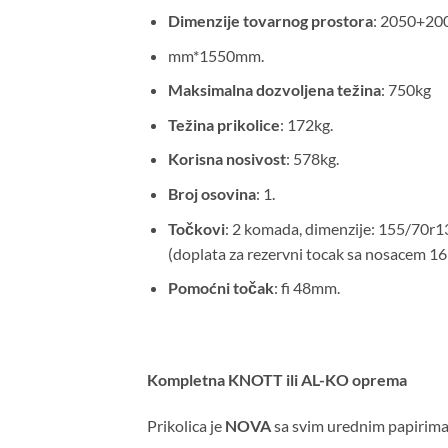
Dimenzije tovarnog prostora
: 2050+20
mm*1550mm.
Maksimalna dozvoljena težina
: 750kg
Težina prikolice
: 172kg.
Korisna nosivost
: 578kg.
Broj osovina
: 1.
Točkovi
: 2 komada, dimenzije: 155/70r1
(doplata za rezervni tocak sa nosacem 1
Pomoćni točak
: fi 48mm.
Kompletna KNOTT ili AL-KO oprema
Prikolica je
NOVA
sa svim urednim papirima