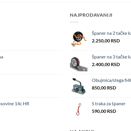
NAJPRODAVANIJI
Španer na 2 tačke k
2.250,00
RSD
na
Španer na 3 tačke 
2.400,00
RSD
Obujmica/stega fi
850,00
RSD
sovine 14c HR
S traka za španer
590,00
RSD