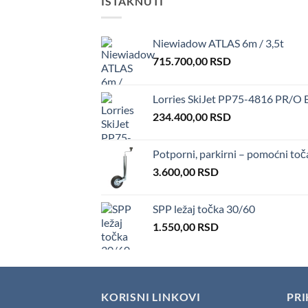
ISTAKNUTI
Niewiadow ATLAS 6m / 3,5t
715.700,00
RSD
Lorries SkiJet PP75-4816 PR/O 
234.400,00
RSD
Potporni, parkirni – pomoćni to
3.600,00
RSD
SPP ležaj točka 30/60
1.550,00
RSD
KORISNI LINKOVI
PRI