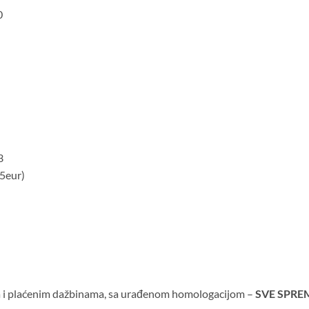
0
3
65eur)
 i plaćenim dažbinama, sa urađenom homologacijom –
SVE SPRE