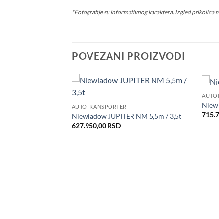
*Fotografije su informativnog karaktera. Izgled prikolica 
POVEZANI PROIZVODI
AUTO
Dodaj
Dodaj
Niewi
AUTOTRANSPORTER
u listu
u listu
715.
želja
želja
Niewiadow JUPITER NM 5,5m / 3,5t
627.950,00
RSD