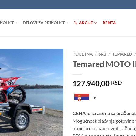
IKOLICE
DELOVI ZA PRIKOLICE
AKCIJE
RENTA
POČETNA
/
SRB
/
TEMARED
Temared MOTO II
Dodaj
u listu
želja
127.940,00
RSD
CENA je izražena sa uračuna
Mogućnost plaćanja gotovinom z
firme preko bankovnih računa,
PDV je odbitna stavka za kupc