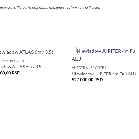
može se razlikovati u pojedinim detaljima u odnosu na prikazane.
TRANSPORTER
Dodaj
Do
adow ATLAS 6m / 3,5t
AUTOTRANSPORTER
u listu
u l
700,00
RSD
želja
že
Niewiadow JUPITER 4m Full ALU
527.000,00
RSD