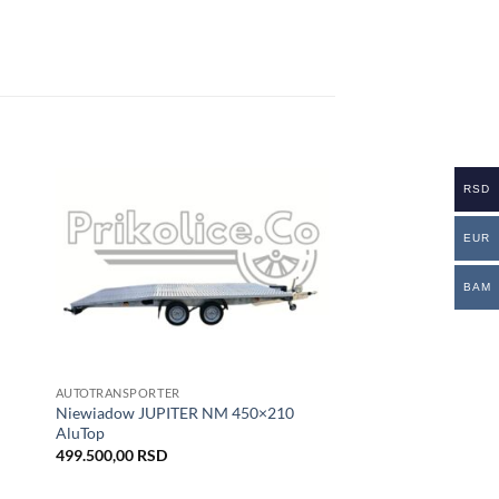
RSD
daj
Dodaj
EUR
istu
u listu
lja
želja
BAM
AUTOTRANSPORTER
Niewiadow JUPITER NM 450×210
AluTop
499.500,00
RSD