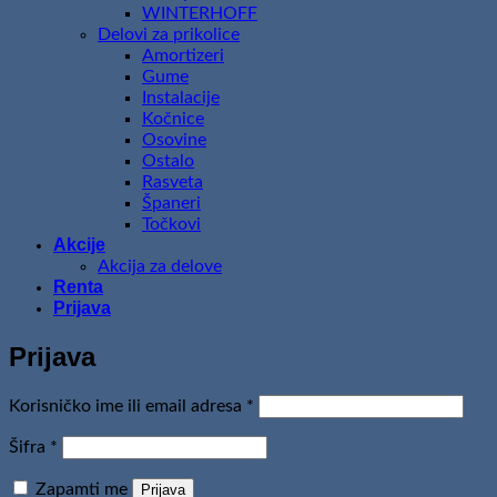
WINTERHOFF
Delovi za prikolice
Amortizeri
Gume
Instalacije
Kočnice
Osovine
Ostalo
Rasveta
Španeri
Točkovi
Akcije
Akcija za delove
Renta
Prijava
Prijava
Obavezno
Korisničko ime ili email adresa
*
Obavezno
Šifra
*
Zapamti me
Prijava