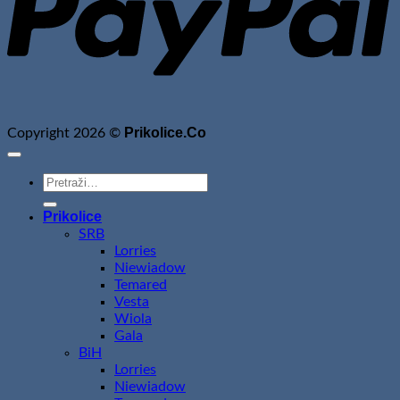
Prikolice.Co
Copyright 2026 ©
Pretraži:
Prikolice
SRB
Lorries
Niewiadow
Temared
Vesta
Wiola
Gala
BiH
Lorries
Niewiadow