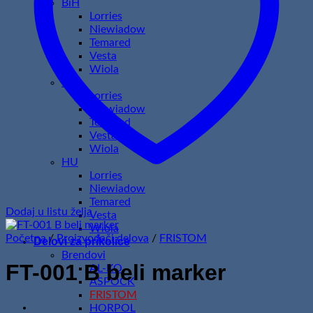
BiH
Lorries
Niewiadow
Temared
Vesta
Wiola
HR
Lorries
Niewiadow
Temared
Vesta
Wiola
HU
Lorries
Niewiadow
Temared
Dodaj u listu želja
Vesta
Wiola
Početna
/
Proizvođači delova
/
FRISTOM
Delovi za prikolice
Brendovi
FT-001 B beli marker
AL-KO
ASPOCK
FRISTOM
HORPOL