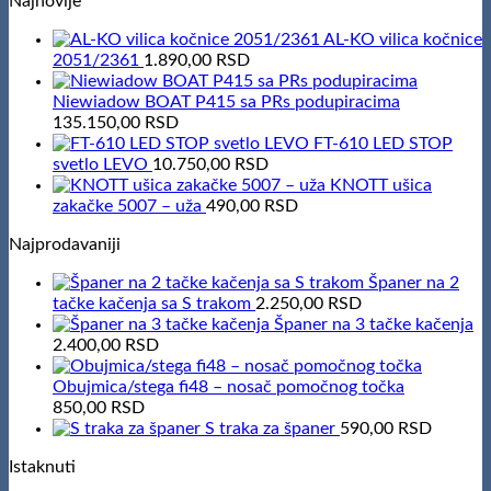
Najnovije
AL-KO vilica kočnice
2051/2361
1.890,00
RSD
Niewiadow BOAT P415 sa PRs podupiracima
135.150,00
RSD
FT-610 LED STOP
svetlo LEVO
10.750,00
RSD
KNOTT ušica
zakačke 5007 – uža
490,00
RSD
Najprodavaniji
Španer na 2
tačke kačenja sa S trakom
2.250,00
RSD
Španer na 3 tačke kačenja
2.400,00
RSD
Obujmica/stega fi48 – nosač pomočnog točka
850,00
RSD
S traka za španer
590,00
RSD
Istaknuti