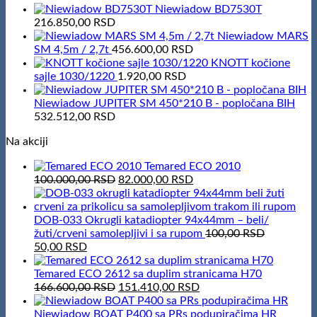
Niewiadow BD7530T
216.850,00
RSD
Niewiadow MARS
SM 4,5m / 2,7t
456.600,00
RSD
KNOTT kočione
sajle 1030/1220
1.920,00
RSD
Niewiadow JUPITER SM 450*210 B - popločana BIH
532.512,00
RSD
Na akciji
Temared ECO 2010
Original
Current
100.000,00
RSD
82.000,00
RSD
price
price
was:
is:
100.000,00 RSD.
82.000,00 RSD.
DOB-033 Okrugli katadiopter 94x44mm – beli/
žuti/crveni samolepljivi i sa rupom
100,00
RSD
Original
Current
50,00
RSD
price
price
was:
is:
Temared ECO 2612 sa duplim stranicama H70
100,00 RSD.
50,00 RSD.
Original
Current
166.600,00
RSD
151.410,00
RSD
price
price
was:
is:
Niewiadow BOAT P400 sa PRs podupiračima HR