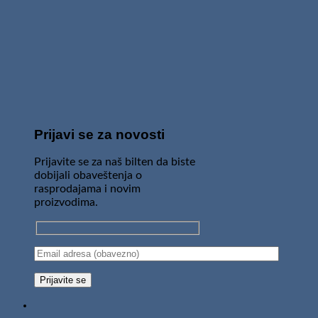
Prijavi se za novosti
Prijavite se za naš bilten da biste
dobijali obaveštenja o
rasprodajama i novim
proizvodima.