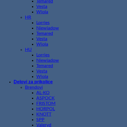
Temared
Vesta
Wiola
HR
Lorries
Niewiadow
Temared
Vesta
Wiola
HU
Lorries
Niewiadow
Temared
Vesta
Wiola
Delovi za prikolice
Brendovi
AL-KO
ASPOCK
FRISTOM
HORPOL
KNOTT
SPP
Valeryd