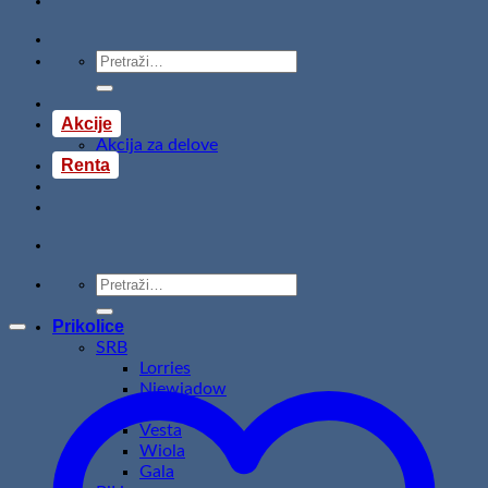
Pretraži:
Akcije
Akcija za delove
Renta
Pretraži:
Prikolice
SRB
Lorries
Niewiadow
Temared
Vesta
Wiola
Gala