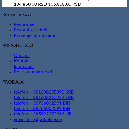
166.600,00 RSD.
Original
151.410,00 RSD.
Current
134.850,00
RSD
106.808,00
RSD
price
price
Korisni linkovi
was:
is:
134.850,00 RSD.
106.808,00 RSD.
Rentiranje
Postani saradnik
Praćenje narudžbine
PRIKOLICE.CO
O nama
Kontakt
Impresum
Politika privatnosti
PRODAJA
telefon: +381600255890 SRB
telefon: +381603210262 SRB
telefon: +38766002091 BiH
telefon: +38766002099 BiH
telefon: +385992273296 HR
email: info@prikolice.co