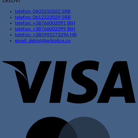
DELOVI
telefon: 0603210262 SRB
telefon: 0612222029 SRB
telefon: +38766002091 BiH
telefon: +38766002099 BiH
telefon: +385992273296 HR
email: delovi@prikolice.co
V
M