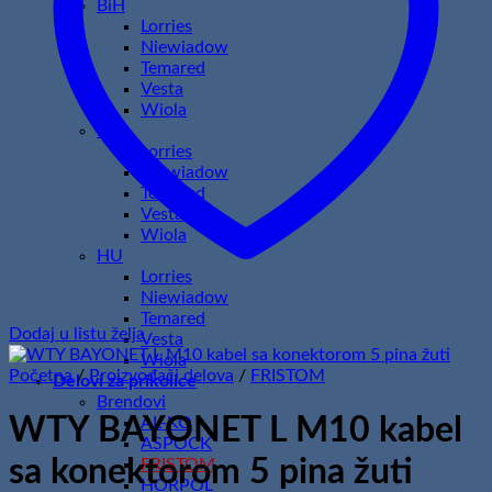
BiH
Lorries
Niewiadow
Temared
Vesta
Wiola
HR
Lorries
Niewiadow
Temared
Vesta
Wiola
HU
Lorries
Niewiadow
Temared
Dodaj u listu želja
Vesta
Wiola
Početna
/
Proizvođači delova
/
FRISTOM
Delovi za prikolice
Brendovi
WTY BAYONET L M10 kabel
AL-KO
ASPOCK
sa konektorom 5 pina žuti
FRISTOM
HORPOL