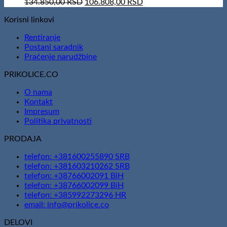
166.600,00 RSD.
Original
151.410,00 RSD.
Current
134.850,00
RSD
106.808,00
RSD
price
price
Korisni linkovi
was:
is:
134.850,00 RSD.
106.808,00 RSD.
Rentiranje
Postani saradnik
Praćenje narudžbine
PRIKOLICE.CO
O nama
Kontakt
Impresum
Politika privatnosti
PRODAJA
telefon: +381600255890 SRB
telefon: +381603210262 SRB
telefon: +38766002091 BiH
telefon: +38766002099 BiH
telefon: +385992273296 HR
email: info@prikolice.co
DELOVI