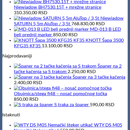
Niewiadow BH7530.15T + mrežne stranice
310.350,00
RSD
Niewiadow
SATURN 5,5m AluTop / 3,5t
768.830,00
RSD
MD-013 B LED
beli prednji marker
850,00
RSD
KNOTT Šapa 3500
KFG35 KF35
13.100,00
RSD
Najprodavaniji
Španer na 2
tačke kačenja sa S trakom
2.250,00
RSD
Španer na 3 tačke kačenja
2.400,00
RSD
Obujmica/stega fi48 – nosač pomočnog točka
850,00
RSD
S traka za španer
590,00
RSD
Istaknuti
WTY DS M05