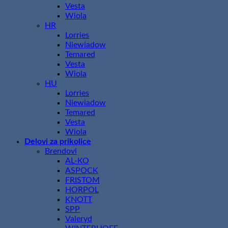
Vesta
Wiola
HR
Lorries
Niewiadow
Temared
Vesta
Wiola
HU
Lorries
Niewiadow
Temared
Vesta
Wiola
Delovi za prikolice
Brendovi
AL-KO
ASPOCK
FRISTOM
HORPOL
KNOTT
SPP
Valeryd