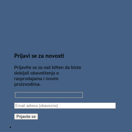
Prijavi se za novosti
Prijavite se za naš bilten da biste
dobijali obaveštenja o
rasprodajama i novim
proizvodima.