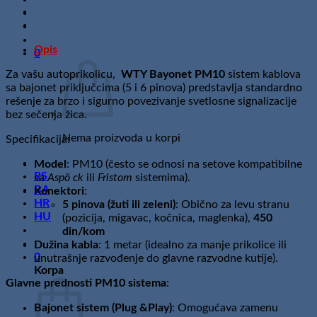
kabel
sa
konektorom
Opis
5
0
pina
Za vašu autoprikolicu,
WTY Bayonet PM10
sistem kablova
žuti
sa bajonet priključcima (5 i 6 pinova) predstavlja standardno
količina
rešenje za brzo i sigurno povezivanje svetlosne signalizacije
bez sečenja žica.
Nema proizvoda u korpi
Specifikacija:
Model
: PM10 (često se odnosi na setove kompatibilne
RS
sa
Aspö ck
ili
Fristom
sistemima).
BA
Konektori
:
HR
5 pinova (žuti ili zeleni)
: Obično za levu stranu
HU
(pozicija, migavac, kočnica, maglenka),
450
din/kom
Dužina kabla
: 1 metar (idealno za manje prikolice ili
0
unutrašnje razvođenje do glavne razvodne kutije).
Korpa
Glavne prednosti PM10 sistema
:
Bajonet sistem (Plug &Play)
: Omogućava zamenu