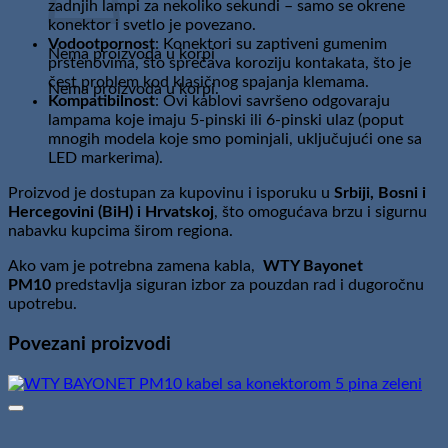
zadnjih lampi za nekoliko sekundi – samo se okrene
konektor i svetlo je povezano.
Vodootpornost
: Konektori su zaptiveni gumenim
Nema proizvoda u korpi
prstenovima, što sprečava koroziju kontakata, što je
čest problem kod klasičnog spajanja klemama.
Nema proizvoda u korpi.
Kompatibilnost
: Ovi kablovi savršeno odgovaraju
lampama koje imaju 5-pinski ili 6-pinski ulaz (poput
mnogih modela koje smo pominjali, uključujući one sa
LED markerima).
Proizvod je dostupan za kupovinu i isporuku u
Srbiji, Bosni i
Hercegovini (BiH) i Hrvatskoj
, što omogućava brzu i sigurnu
nabavku kupcima širom regiona.
Ako vam je potrebna zamena kabla,
WTY Bayonet
PM10
predstavlja siguran izbor za pouzdan rad i dugoročnu
upotrebu.
Povezani proizvodi