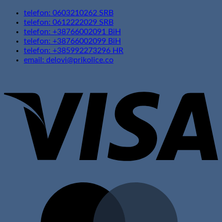
telefon: 0603210262 SRB
telefon: 0612222029 SRB
telefon: +38766002091 BiH
telefon: +38766002099 BiH
telefon: +385992273296 HR
email: delovi@prikolice.co
V
M