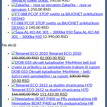
Nemački šteker utikač
550,00
RSD
Zakačka – reza sa
oprugom
1.250,00
RSD
FT-088 PCOF STOP svetlo sa BAJONET priključkom
DESNO
2.190,00
RSD
Šapa AL-KO AK
301 – 3000kg fi50
12.990,00
RSD
Na akciji
Temared ECO 2010
Original
Current
100.000,00
RSD
82.000,00
RSD
price
price
was:
is:
100.000,00 RSD.
82.000,00 RSD.
DOB-033 Okrugli katadiopter 94x44mm – beli/
žuti/crveni samolepljivi i sa rupom
100,00
RSD
Original
Current
50,00
RSD
price
price
was:
is:
Temared ECO 2612 sa duplim stranicama H70
100,00 RSD.
50,00 RSD.
Original
Current
166.600,00
RSD
151.410,00
RSD
price
price
was:
is:
Niewiadow BOAT P400 sa PRs podupiračima HR