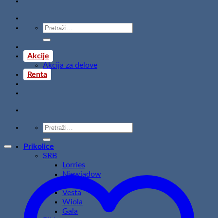
Pretraži:
Akcije
Akcija za delove
Renta
Pretraži:
Prikolice
SRB
Lorries
Niewiadow
Temared
Vesta
Wiola
Gala