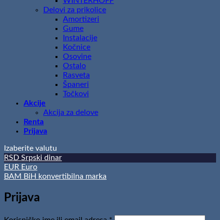
WINTERHOFF
Delovi za prikolice
Amortizeri
Gume
Instalacije
Kočnice
Osovine
Ostalo
Rasveta
Španeri
Točkovi
Akcije
Akcija za delove
Renta
Prijava
Izaberite valutu
RSD
Srpski dinar
EUR
Euro
BAM
BiH konvertibilna marka
Prijava
Obavezno
Korisničko ime ili email adresa
*