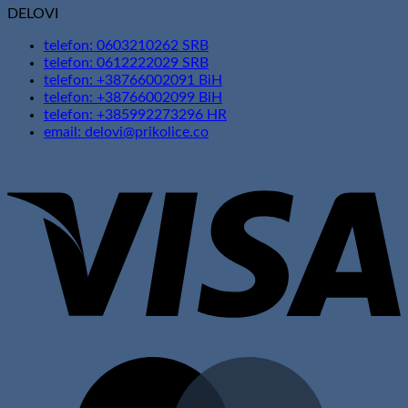
DELOVI
telefon: 0603210262 SRB
telefon: 0612222029 SRB
telefon: +38766002091 BiH
telefon: +38766002099 BiH
telefon: +385992273296 HR
email: delovi@prikolice.co
V
M