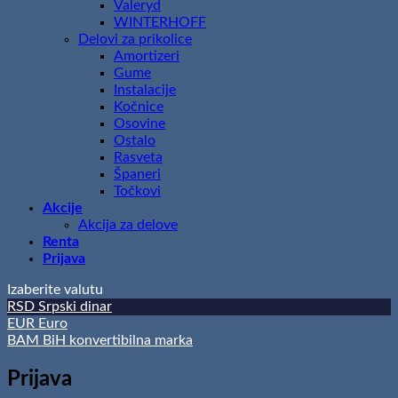
Valeryd
WINTERHOFF
Delovi za prikolice
Amortizeri
Gume
Instalacije
Kočnice
Osovine
Ostalo
Rasveta
Španeri
Točkovi
Akcije
Akcija za delove
Renta
Prijava
Izaberite valutu
RSD
Srpski dinar
EUR
Euro
BAM
BiH konvertibilna marka
Prijava