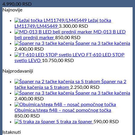
4.990,00
RSD
Najnovije
Ležaj točka
LM11749/LM45449
3.300,00
RSD
MD-013 B LED
beli prednji marker
850,00
RSD
Španer na 3 tačke kačenja
2.400,00
RSD
FT-610 LED STOP
svetlo LEVO
10.750,00
RSD
Najprodavaniji
Španer na 2
tačke kačenja sa S trakom
2.250,00
RSD
Španer na 3 tačke kačenja
2.400,00
RSD
Obujmica/stega fi48 – nosač pomočnog točka
850,00
RSD
S traka za španer
590,00
RSD
Istaknuti