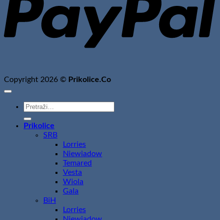
Copyright 2026 ©
Prikolice.Co
Pretraži:
Prikolice
SRB
Lorries
Niewiadow
Temared
Vesta
Wiola
Gala
BiH
Lorries
Niewiadow