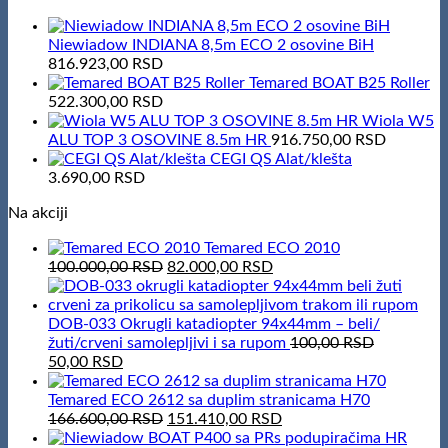
Niewiadow INDIANA 8,5m ECO 2 osovine BiH
816.923,00
RSD
Temared BOAT B25 Roller
522.300,00
RSD
Wiola W5
ALU TOP 3 OSOVINE 8.5m HR
916.750,00
RSD
CEGI QS Alat/klešta
3.690,00
RSD
Na akciji
Temared ECO 2010
Original
Current
100.000,00
RSD
82.000,00
RSD
price
price
was:
is:
100.000,00 RSD.
82.000,00 RSD.
DOB-033 Okrugli katadiopter 94x44mm – beli/
žuti/crveni samolepljivi i sa rupom
100,00
RSD
Original
Current
50,00
RSD
price
price
was:
is:
Temared ECO 2612 sa duplim stranicama H70
100,00 RSD.
50,00 RSD.
Original
Current
166.600,00
RSD
151.410,00
RSD
price
price