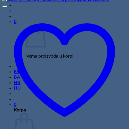
0
Nema proizvoda u korpi
RS
BA
HR
HU
0
Korpa