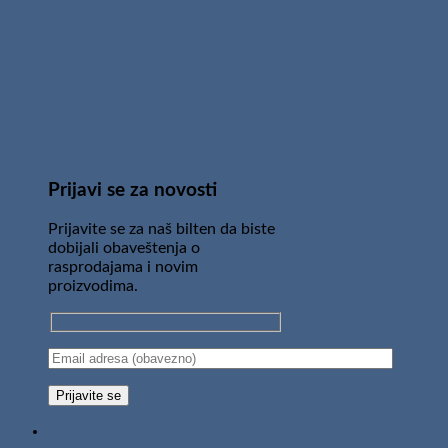
Prijavi se za novosti
Prijavite se za naš bilten da biste
dobijali obaveštenja o
rasprodajama i novim
proizvodima.