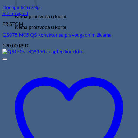
Dodaj u listu želja
Brzi pregled
Nema proizvoda u korpi
FRISTOM
Nema proizvoda u korpi.
QS075 M05 QS konektor sa pravougaonim žicama
190,00
RSD