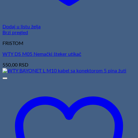
Dodaj u listu želja
Brzi pregled
FRISTOM
WTY DS M05 Nemački šteker utikač
550,00
RSD