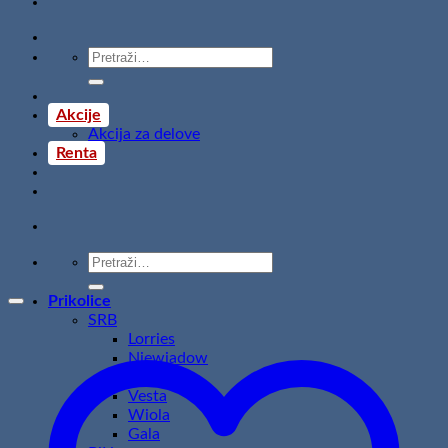
Pretraži:
Akcije
Akcija za delove
Renta
Pretraži:
Prikolice
SRB
Lorries
Niewiadow
Temared
Vesta
Wiola
Gala