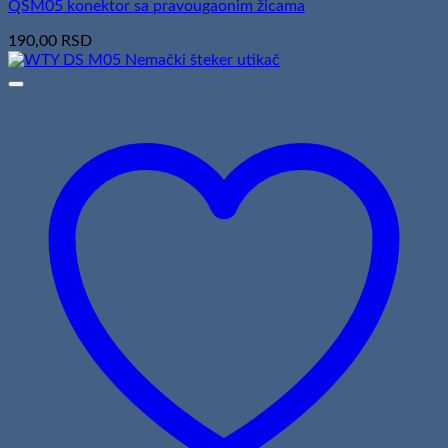
QSM05 konektor sa pravougaonim žicama
190,00
RSD