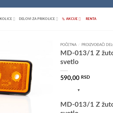
IKOLICE
DELOVI ZA PRIKOLICE
AKCIJE
RENTA
POČETNA
/
PROIZVOĐAČI DE
MD-013/1 Z žut
Dodaj
svetlo
u listu
želja
590,00
RSD
MD-013/1 Z žut