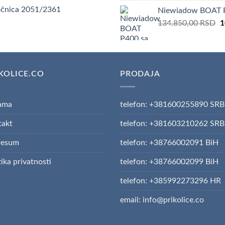
w
očnica 2051/2361
Niewiadow BOAT P
1
O
134.850,00
RSD
1
p
w
1
KOLICE.CO
PRODAJA
ama
telefon: +381600255890 SRB
takt
telefon: +381603210262 SRB
resum
telefon: +38766002091 BiH
tika privatnosti
telefon: +38766002099 BiH
telefon: +385992273296 HR
email: info@prikolice.co