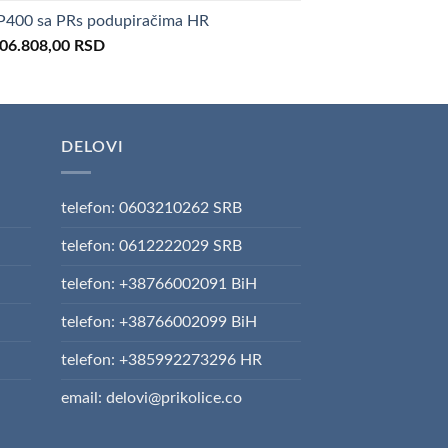
as:
is:
400 sa PRs podupiračima HR
66.600,00 RSD.
151.410,00 RSD.
riginal
Current
06.808,00
RSD
rice
price
as:
is:
34.850,00 RSD.
106.808,00 RSD.
DELOVI
telefon: 0603210262 SRB
telefon: 0612222029 SRB
telefon: +38766002091 BiH
telefon: +38766002099 BiH
telefon: +385992273296 HR
email: delovi@prikolice.co