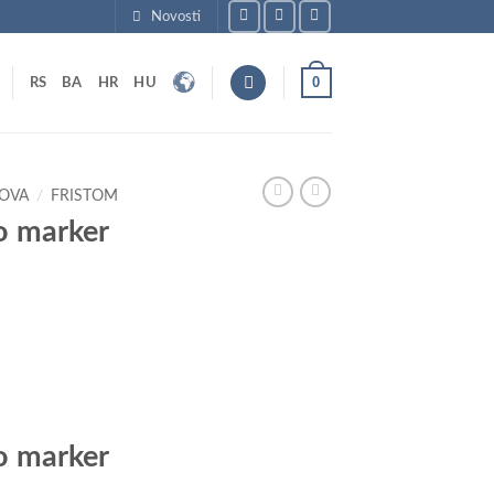
Novosti
0
RS
BA
HR
HU
LOVA
/
FRISTOM
o marker
o marker