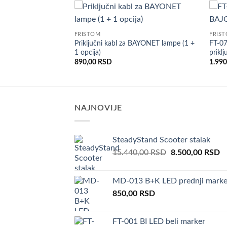
Dodaj
Dodaj
FRISTOM
FRIS
u listu
u listu
Priključni kabl za BAYONET lampe (1 +
FT-0
želja
želja
 klemna / žabica
1 opcija)
prikl
890,00
RSD
1.99
NAJNOVIJE
SteadyStand Scooter stalak
Original
C
15.440,00
RSD
8.500,00
RSD
price
pr
was:
is:
MD-013 B+K LED prednji marke
15.440,00 RSD.
8
850,00
RSD
FT-001 BI LED beli marker