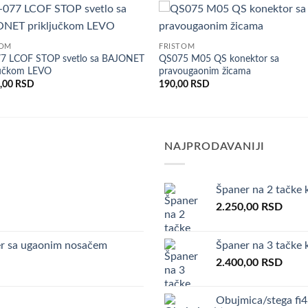
Dodaj
Do
TOM
FRISTOM
u listu
u l
77 LCOF STOP svetlo sa BAJONET
QS075 M05 QS konektor sa
želja
že
jučkom LEVO
pravougaonim žicama
0,00
RSD
190,00
RSD
NAJPRODAVANIJI
Španer na 2 tačke 
urrent
2.250,00
RSD
ice
r sa ugaonim nosačem
Španer na 3 tačke 
.500,00 RSD.
2.400,00
RSD
Obujmica/stega fi