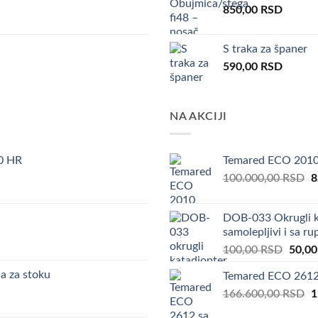
850,00
RSD
S traka za španer
590,00
RSD
NA AKCIJI
0 HR
Temared ECO 201
O
100.000,00
RSD
8
p
w
DOB-033 Okrugli k
1
samolepljivi i sa r
Origin
100,00
RSD
50,0
price
a za stoku
Temared ECO 2612 
was:
O
166.600,00
RSD
100,0
1
p