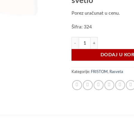
svetlo
Porez uračunat u cenu.
Šifra: 324
MD-013/1 Z žuto marker svetlo ko
DODAJ U KO
Kategorije:
FRISTOM
,
Rasveta