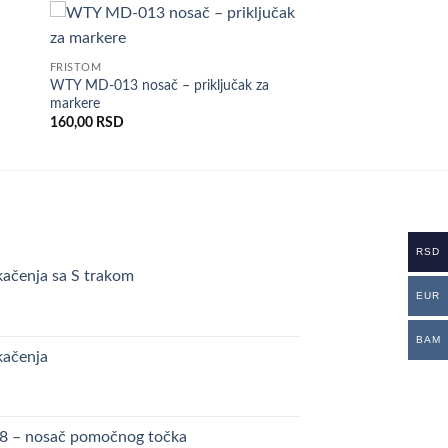
daj
Dodaj
FRISTOM
istu
u listu
WTY MD-013 nosač – priključak za
lja
želja
markere
160,00
RSD
RSD
kačenja sa S trakom
EUR
BAM
kačenja
48 – nosač pomočnog točka