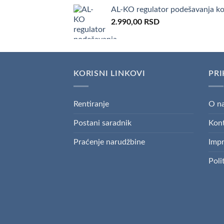
AL-KO regulator podešavanja k
2.990,00
RSD
KORISNI LINKOVI
PRI
Rentiranje
O n
Postani saradnik
Kon
Praćenje narudžbine
Imp
Poli