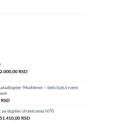
0
riginal
Current
2.000,00
RSD
rice
price
as:
is:
atadiopter 94x44mm – beli/žuti/crveni
00.000,00 RSD.
82.000,00 RSD.
upom
al
Current
0
RSD
price
sa duplim stranicama H70
is:
riginal
Current
0 RSD.
51.410,00
50,00 RSD.
RSD
rice
price