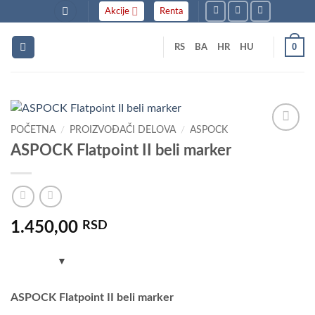
Skip
Akcije
Renta
to
content
0
RS
BA
HR
HU
POČETNA
/
PROIZVOĐAČI DELOVA
/
ASPOCK
Dodaj
ASPOCK Flatpoint II beli marker
u listu
želja
1.450,00
RSD
ASPOCK Flatpoint II beli marker