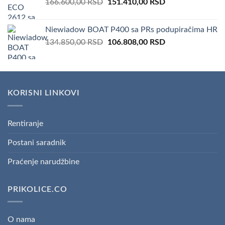
Original
Current
166.600,00
RSD
100,00 RSD.
151.410,00
50,00 RSD.
RSD
price
price
was:
is:
Niewiadow BOAT P400 sa PRs podupiračima HR
166.600,00 RSD.
151.410,00 RSD.
Original
Current
134.850,00
RSD
106.808,00
RSD
price
price
was:
is:
134.850,00 RSD.
106.808,00 RSD.
KORISNI LINKOVI
Rentiranje
Postani saradnik
Praćenje narudžbine
PRIKOLICE.CO
O nama