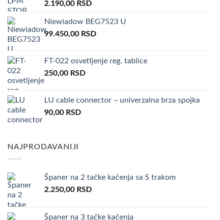
2.190,00
RSD
Niewiadow BEG7523 U
99.450,00
RSD
FT-022 osvetljenje reg. tablice
250,00
RSD
LU cable connector – univerzalna brza spojka
90,00
RSD
NAJPRODAVANIJI
Španer na 2 tačke kačenja sa S trakom
2.250,00
RSD
Španer na 3 tačke kačenja