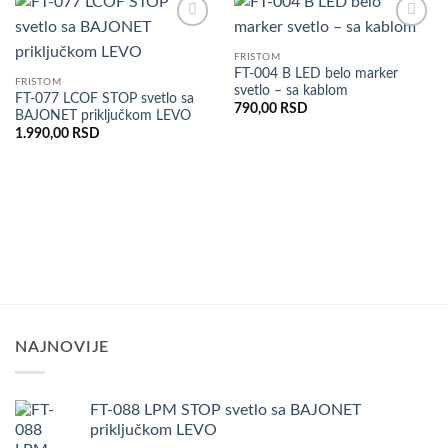
Dodaj
Dodaj
u listu
u listu
FRISTOM
želja
želja
FT-004 B LED belo marker
FRISTOM
svetlo – sa kablom
FT-077 LCOF STOP svetlo sa
790,00
RSD
BAJONET priključkom LEVO
1.990,00
RSD
NAJNOVIJE
FT-088 LPM STOP svetlo sa BAJONET
priključkom LEVO