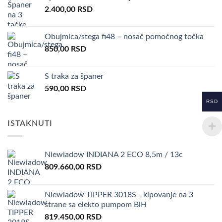
2.400,00
RSD
Obujmica/stega fi48 – nosač pomočnog točka
850,00
RSD
S traka za španer
590,00
RSD
RSD
ISTAKNUTI
Niewiadow INDIANA 2 ECO 8,5m / 13c
809.660,00
RSD
Niewiadow TIPPER 3018S - kipovanje na 3
strane sa elekto pumpom BiH
819.450,00
RSD