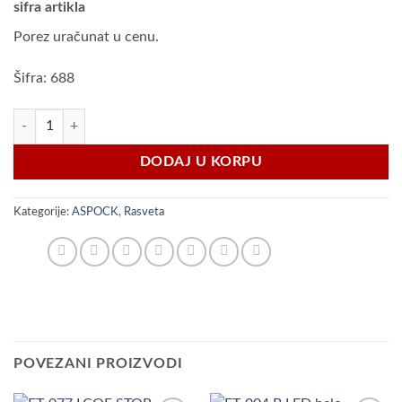
sifra artikla
Porez uračunat u cenu.
Šifra: 688
ASPOCK Flatpoint II beli marker količina
DODAJ U KORPU
Kategorije:
ASPOCK
,
Rasveta
POVEZANI PROIZVODI