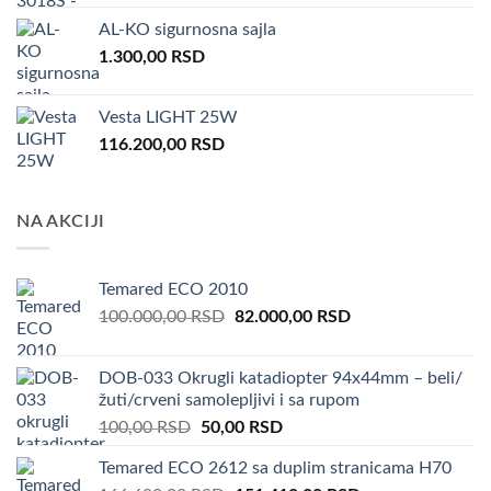
AL-KO sigurnosna sajla
1.300,00
RSD
Vesta LIGHT 25W
116.200,00
RSD
NA AKCIJI
Temared ECO 2010
Original
Current
100.000,00
RSD
82.000,00
RSD
price
price
was:
is:
DOB-033 Okrugli katadiopter 94x44mm – beli/
100.000,00 RSD.
82.000,00 RSD.
žuti/crveni samolepljivi i sa rupom
Original
Current
100,00
RSD
50,00
RSD
price
price
Temared ECO 2612 sa duplim stranicama H70
was:
is: