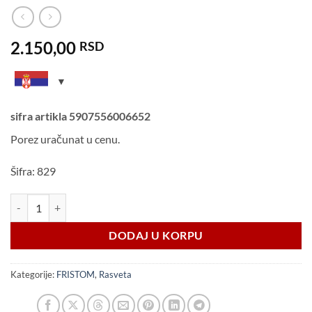
2.150,00
RSD
sifra artikla
5907556006652
Porez uračunat u cenu.
Šifra: 829
STOP svetlo sa rikverc svetlom i svetlom za maglu LEVA količina
DODAJ U KORPU
Kategorije:
FRISTOM
,
Rasveta