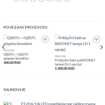
POVEZANI PROIZVODI
Dodaj
Dodaj
u listu
u listu
FRISTOM
želja
želja
QS075<->QS075
FRISTOM
adapter/konektor
Priključni kabl za BAYONET
300,00
RSD
lampe (2+1 opcija)
1.300,00
RSD
NAJNOVIJE
FT-016/1/A LED osvetljenje reg. tablice crvena