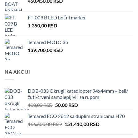
450.450,00
RSD
FT-009 B LED bočni marker
1.350,00
RSD
Temared MOTO 3b
139.700,00
RSD
NA AKCIJI
DOB-033 Okrugli katadiopter 94x44mm – beli/
žuti/crveni samolepljivi i sa rupom
Original
Current
100,00
RSD
50,00
RSD
price
price
Temared ECO 2612 sa duplim stranicama H70
was:
is:
Original
Current
166.600,00
RSD
100,00 RSD.
151.410,00
50,00 RSD.
RSD
price
price
was:
is: