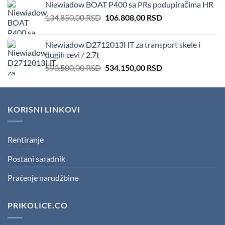
Niewiadow BOAT P400 sa PRs podupiračima HR
166.600,00 RSD.
151.410,00 RSD.
Original
Current
134.850,00
RSD
106.808,00
RSD
price
price
was:
is:
Niewiadow D2712013HT za transport skele i
134.850,00 RSD.
106.808,00 RSD.
dugih cevi / 2,7t
Original
Current
593.500,00
RSD
534.150,00
RSD
price
price
was:
is:
593.500,00 RSD.
534.150,00 RSD.
KORISNI LINKOVI
Rentiranje
Postani saradnik
Praćenje narudžbine
PRIKOLICE.CO