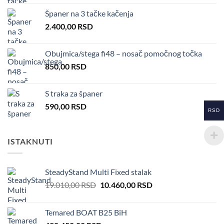
Španer na 3 tačke kačenja
2.400,00
RSD
Obujmica/stega fi48 – nosač pomočnog točka
850,00
RSD
S traka za španer
590,00
RSD
RSD
ISTAKNUTI
SteadyStand Multi Fixed stalak
Original
Current
19.010,00
RSD
10.460,00
RSD
price
price
was:
is:
Temared BOAT B25 BiH
19.010,00 RSD.
10.460,00 RSD.