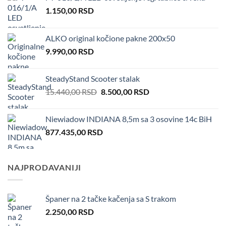
1.150,00
RSD
ALKO original kočione pakne 200x50
9.990,00
RSD
SteadyStand Scooter stalak
Original
Current
15.440,00
RSD
8.500,00
RSD
price
price
was:
is:
Niewiadow INDIANA 8,5m sa 3 osovine 14c BiH
15.440,00 RSD.
8.500,00 RSD.
877.435,00
RSD
NAJPRODAVANIJI
Španer na 2 tačke kačenja sa S trakom
2.250,00
RSD