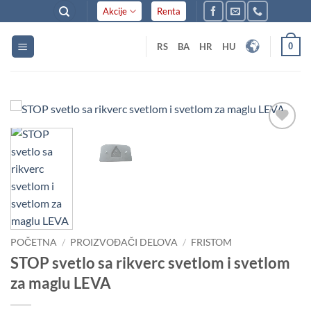
Skip
Akcije
Renta
to
content
0
RS
BA
HR
HU
Dodaj
u listu
želja
POČETNA
/
PROIZVOĐAČI DELOVA
/
FRISTOM
STOP svetlo sa rikverc svetlom i svetlom
za maglu LEVA