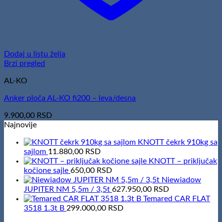
Dodaj u listu želja
Brzi pregled
AL-KO
Anker ploča AL-KO fi200 – leva/desna
9.900,00
RSD
Najnovije
KNOTT čekrk 910kg sa
sajlom
11.880,00
RSD
KNOTT – priključak
kočione sajle
650,00
RSD
Niewiadow
JUPITER NM 5,5m / 3,5t
627.950,00
RSD
Temared CAR FLAT
3518 1.3t B
299.000,00
RSD