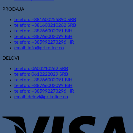
PRODAJA
telefon: +381600255890 SRB
telefon: +381603210262 SRB
telefon: +38766002091 BiH
telefon: +38766002099 BiH
telefon: +385992273296 HR
email: info@prikolice.co
DELOVI
telefon: 0603210262 SRB
telefon: 0612222029 SRB
telefon: +38766002091 BiH
telefon: +38766002099 BiH
telefon: +385992273296 HR
email: delovi@prikolice.co
V