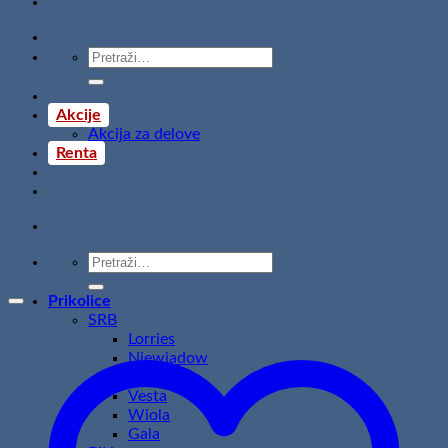
Pretraži:
Akcije
Akcija za delove
Renta
Pretraži:
Prikolice
SRB
Lorries
Niewiadow
Temared
Vesta
Wiola
Gala