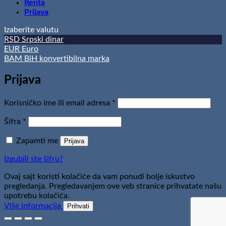
Renta
Prijava
Izaberite valutu
RSD
Srpski dinar
EUR
Euro
BAM
BiH konvertibilna marka
Prijava
Obavezno
Korisničko ime ili email adresa
*
Obavezno
Šifra
*
Zapamti me
Prijava
Izgubili ste šifru?
Ovaj sajt koristi kolačiće da vam ponudi bolje iskustvo
pregledanja. Pregledavanjem ove veb stranice prihvatate našu
upotrebu kolačića.
Više informacija
Prihvati