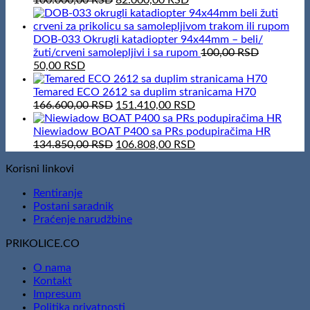
price
price
was:
is:
100.000,00 RSD.
82.000,00 RSD.
DOB-033 Okrugli katadiopter 94x44mm – beli/
žuti/crveni samolepljivi i sa rupom
100,00
RSD
Original
Current
50,00
RSD
price
price
was:
is:
Temared ECO 2612 sa duplim stranicama H70
100,00 RSD.
50,00 RSD.
Original
Current
166.600,00
RSD
151.410,00
RSD
price
price
was:
is:
Niewiadow BOAT P400 sa PRs podupiračima HR
166.600,00 RSD.
Original
151.410,00 RSD.
Current
134.850,00
RSD
106.808,00
RSD
price
price
Korisni linkovi
was:
is:
134.850,00 RSD.
106.808,00 RSD.
Rentiranje
Postani saradnik
Praćenje narudžbine
PRIKOLICE.CO
O nama
Kontakt
Impresum
Politika privatnosti