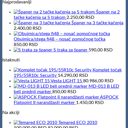
Najprodavaniji
Španer na 2
tačke kačenja sa S trakom
2.250,00
RSD
Španer na 3 tačke kačenja
2.400,00
RSD
Obujmica/stega fi48 – nosač pomočnog točka
850,00
RSD
S traka za španer
590,00
RSD
Istaknuti
Komplet točak
195/55R10c Security
14.290,00
RSD
Vesta LIGHT 15
80.986,00
RSD
MD-013 B LED
beli prednji marker
850,00
RSD
ASPOCK
Flatpoint II narandžasti marker
1.450,00
RSD
Na akciji
Temared ECO 2010
Original
Current
100.000,00
RSD
82.000,00
RSD