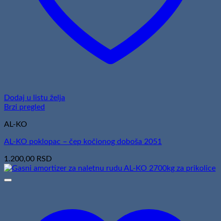
Dodaj u listu želja
Brzi pregled
AL-KO
AL-KO poklopac – čep kočionog doboša 2051
1.200,00
RSD