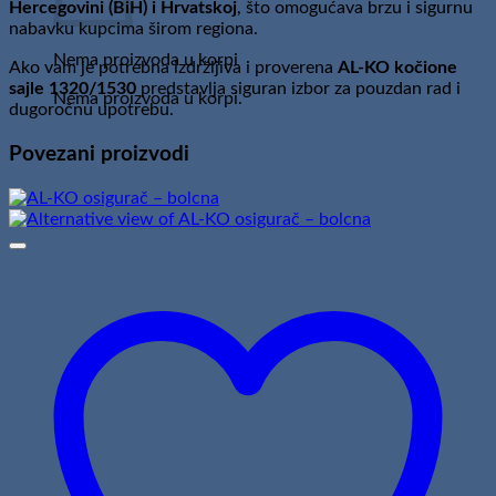
Hercegovini (BiH) i Hrvatskoj
, što omogućava brzu i sigurnu
nabavku kupcima širom regiona.
Nema proizvoda u korpi
Ako vam je potrebna izdržljiva i proverena
AL-KO kočione
sajle 1320/1530
predstavlja siguran izbor za pouzdan rad i
Nema proizvoda u korpi.
dugoročnu upotrebu.
Povezani proizvodi