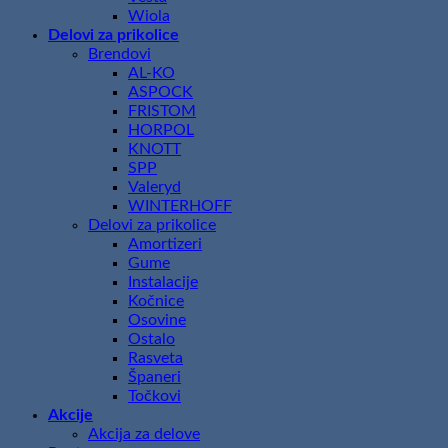
Wiola
Delovi za prikolice
Brendovi
AL-KO
ASPOCK
FRISTOM
HORPOL
KNOTT
SPP
Valeryd
WINTERHOFF
Delovi za prikolice
Amortizeri
Gume
Instalacije
Kočnice
Osovine
Ostalo
Rasveta
Španeri
Točkovi
Akcije
Akcija za delove