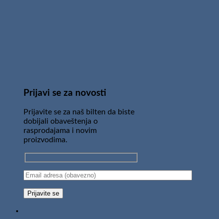
Prijavi se za novosti
Prijavite se za naš bilten da biste
dobijali obaveštenja o
rasprodajama i novim
proizvodima.