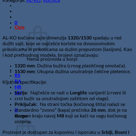
Kategorije:
AL-KO
,
Kočnice
sajle
1320/1530
količina
0
Opis
AL-KO kočione sajle dimenzija
1320/1530
spadaju u red
dužih sajli, koje se najčešće koriste na dvoosovinskim
prikolicama ili prikolicama sa dužim prepustom (šasijom). Kao
i kod prethodnog modela, brojevi označavaju:
Nema proizvoda u korpi
1320 mm
: Dužina bužira (crnog plastičnog omotača).
1530 mm
: Ukupna dužina unutrašnje čelične pletenice.
RS
BA
Ključne specifikacije:
HR
HU
Serija:
Najčešće se radi o
Longlife
varijanti (crveni ili
crni bužir sa unutrašnjom zaštitom od vlage).
Priključak:
Na strani točka (kočionog štita) nalazi se
0
standardno “zvono” (kapa) prečnika
26 mm
, dok je na
Korpa
drugom kraju navoj
M8
koji se kači na vagu kočionog
sistema.
Proizvod je dostupan za kupovinu i isporuku u
Srbiji, Bosni i