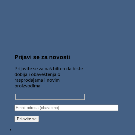
Prijavi se za novosti
Prijavite se za naš bilten da biste
dobijali obaveštenja o
rasprodajama i novim
proizvodima.