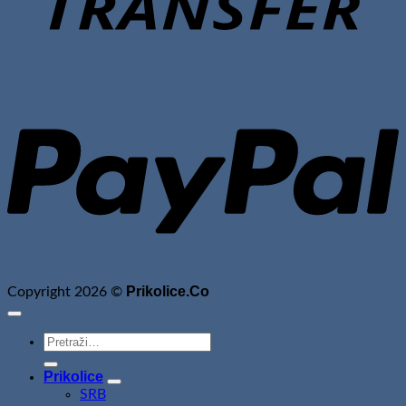
P
Prikolice.Co
Copyright 2026 ©
Pretraži:
Prikolice
SRB