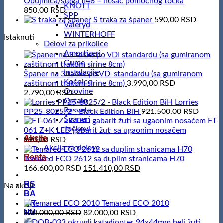
Obujmica/stega fi48 – nosač pomočnog točka
KNOTT
850,00
RSD
SPP
S traka za španer
590,00
RSD
Valeryd
WINTERHOFF
Istaknuti
Delovi za prikolice
Amortizeri
Gume
Instalacije
Španer na 3 tačke po VDI standardu (sa gumiranom
Kočnice
zaštitnom trakom sirine 8cm)
3.990,00
RSD
Osovine
Original
Current
2.790,00
RSD
Ostalo
price
price
Lorries
Rasveta
was:
is:
PP25-8025/2 - Black Edition BiH
921.500,00
RSD
Španeri
3.990,00 RSD.
2.790,00 RSD.
FT-
Točkovi
061 Z+K LED gabarit žuti sa ugaonim nosačem
Akcije
990,00
RSD
Akcija za delove
Renta
Temared ECO 2612 sa duplim stranicama H70
Original
Current
166.600,00
RSD
151.410,00
RSD
price
price
RS
Na akciji
was:
is:
BA
166.600,00 RSD.
151.410,00 RSD.
HR
Temared ECO 2010
HU
Original
Current
100.000,00
RSD
82.000,00
RSD
price
price