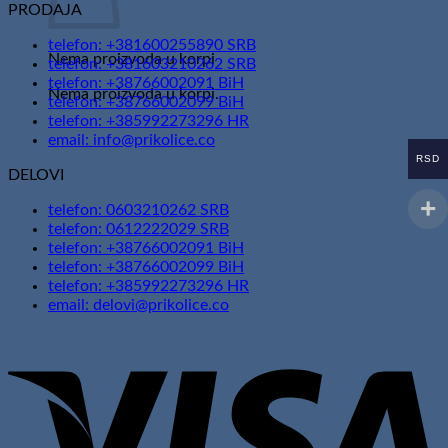
PRODAJA
telefon: +381600255890 SRB
Nema proizvoda u korpi
telefon: +381603210262 SRB
telefon: +38766002091 BiH
Nema proizvoda u korpi.
telefon: +38766002099 BiH
telefon: +385992273296 HR
email: info@prikolice.co
RSD
DELOVI
telefon: 0603210262 SRB
telefon: 0612222029 SRB
telefon: +38766002091 BiH
telefon: +38766002099 BiH
telefon: +385992273296 HR
email: delovi@prikolice.co
V