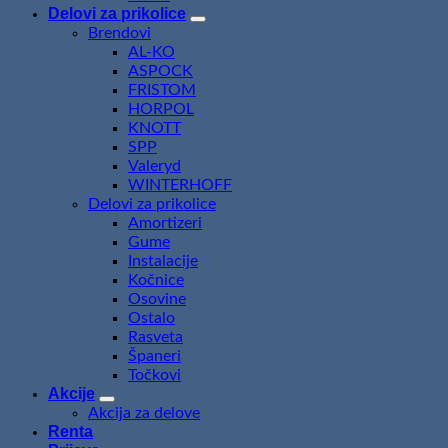
Delovi za prikolice
Brendovi
AL-KO
ASPOCK
FRISTOM
HORPOL
KNOTT
SPP
Valeryd
WINTERHOFF
Delovi za prikolice
Amortizeri
Gume
Instalacije
Kočnice
Osovine
Ostalo
Rasveta
Španeri
Točkovi
Akcije
Akcija za delove
Renta