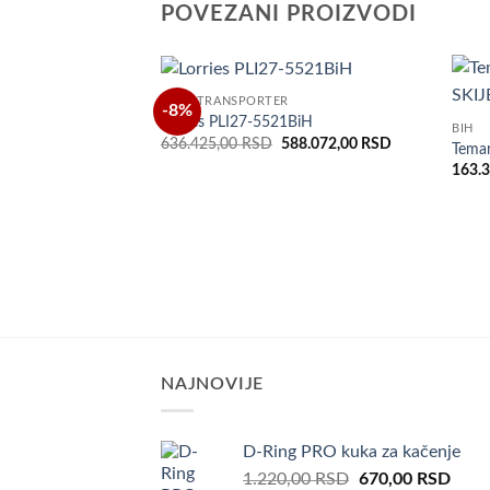
POVEZANI PROIZVODI
AUTOTRANSPORTER
-8%
Dodaj
Lorries PLI27-5521BiH
BIH
u listu
Original
Current
636.425,00
RSD
588.072,00
RSD
želja
Tema
price
price
163.
was:
is:
636.425,00 RSD.
588.072,00 R
NAJNOVIJE
D-Ring PRO kuka za kačenje
Original
Curr
1.220,00
RSD
670,00
RSD