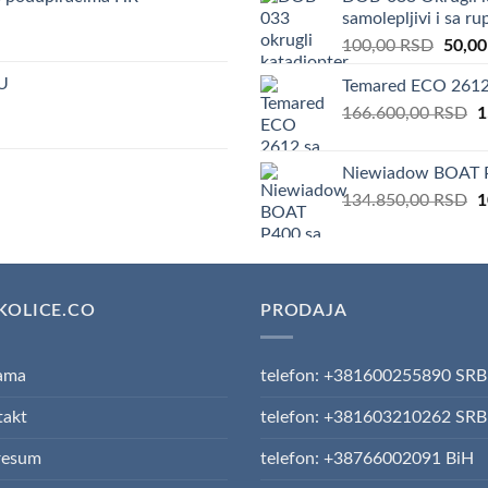
1
samolepljivi i sa r
Origin
100,00
RSD
50,0
price
U
Temared ECO 2612 
was:
O
166.600,00
RSD
100,0
1
p
w
Niewiadow BOAT P
1
O
134.850,00
RSD
1
p
w
1
KOLICE.CO
PRODAJA
ama
telefon: +381600255890 SRB
takt
telefon: +381603210262 SRB
resum
telefon: +38766002091 BiH