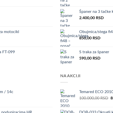
Španer na 3 tačke 
00 RSD.
2.400,00
RSD
za motocikl
Obujmica/stega fi
urrent
850,00
RSD
ice
a FT-099
S traka za španer
.560,00 RSD.
590,00
RSD
NA AKCIJI
m / 14c
Temared ECO 201
O
100.000,00
RSD
8
p
w
 podupiracima HR
DOB-033 Okrugli k