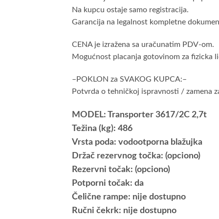
Na kupcu ostaje samo registracija.
Garancija na legalnost kompletne dokument
CENA je izražena sa uračunatim PDV-om.
Mogućnost placanja gotovinom za fizicka li
–POKLON za SVAKOG KUPCA:–
Potvrda o tehničkoj ispravnosti / zamena z
MODEL: Transporter 3617/2C 2,7t
Težina (kg): 486
Vrsta poda: vodootporna blažujka
Držač rezervnog točka: (opciono)
Rezervni točak: (opciono)
Potporni točak: da
Čelične rampe: nije dostupno
Ručni čekrk: nije dostupno