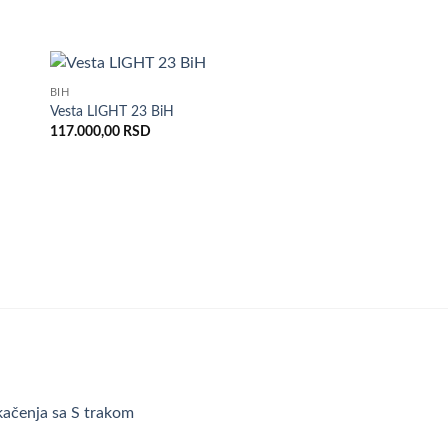
BIH
daj
Dodaj
Vesta LIGHT 23 BiH
istu
u listu
117.000,00
RSD
lja
želja
AUTOTRANSPORTER
Lorries PLI27-4521 B
610.882,00
RSD
kačenja sa S trakom