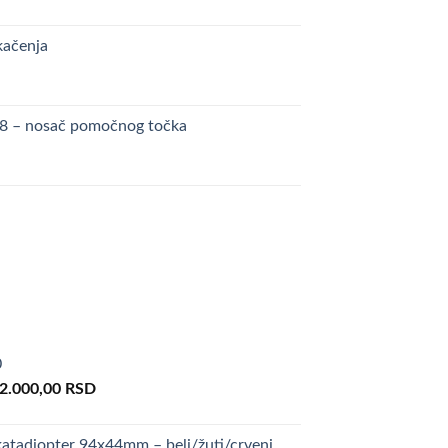
kačenja
48 – nosač pomočnog točka
0
riginal
Current
2.000,00
RSD
rice
price
as:
is:
atadiopter 94x44mm – beli/žuti/crveni