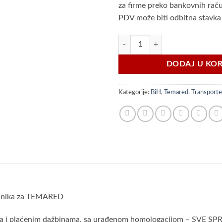
za firme preko bankovnih raču
PDV može biti odbitna stavka
Temared TRANSPORTER 3617/2 C 2
DODAJ U KO
Kategorije:
BiH
,
Temared
,
Transporte
upnika za TEMARED
rima i plaćenim dažbinama, sa urađenom homologacijom – SVE