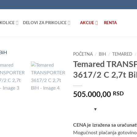
IKOLICE
DELOVI ZA PRIKOLICE
AKCIJE
RENTA
POČETNA
/
BIH
/
TEMARED
/
Temared TRANS
Dodaj
3617/2 C 2,7t B
u listu
želja
505.000,00
RSD
CENA je izražena sa uračuna
Mogućnost plaćanja gotovinom 