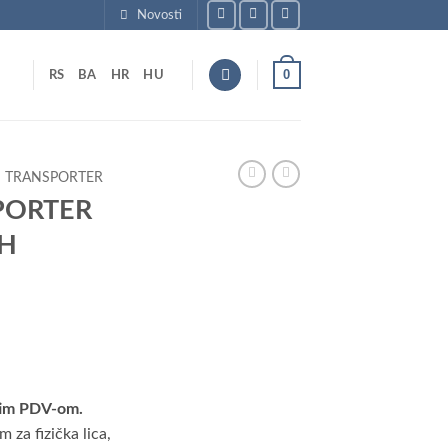
Novosti
0
RS
BA
HR
HU
TRANSPORTER
PORTER
iH
tim PDV-om.
za fizička lica,