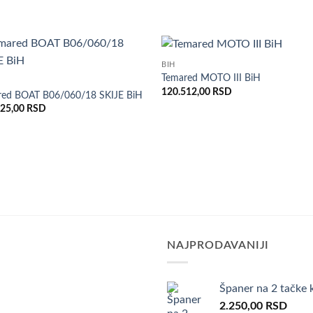
BIH
Dodaj
Do
Temared MOTO III BiH
u listu
u l
120.512,00
RSD
želja
že
red BOAT B06/060/18 SKIJE BiH
325,00
RSD
SD.
NAJPRODAVANIJI
Španer na 2 tačke 
ent
2.250,00
RSD