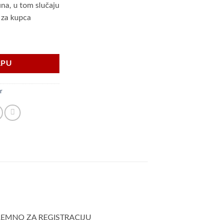
na, u tom slučaju
 za kupca
,7t BiH količina
RPU
r
 SPREMNO ZA REGISTRACIJU