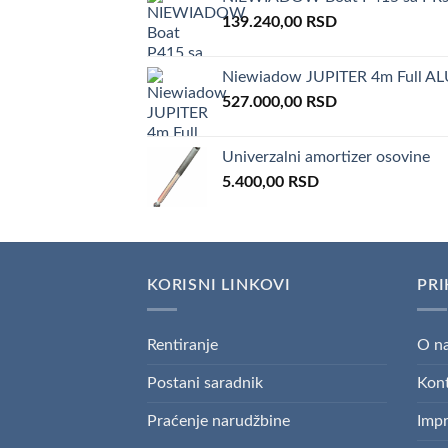
139.240,00
RSD
Niewiadow JUPITER 4m Full AL
527.000,00
RSD
Univerzalni amortizer osovine
5.400,00
RSD
KORISNI LINKOVI
PRI
Rentiranje
O n
Postani saradnik
Kon
Praćenje narudžbine
Imp