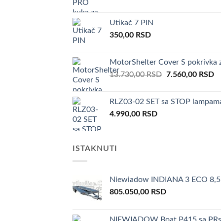
price
price
was:
is:
Utikač 7 PIN
1.220,00 RSD.
670,
350,00
RSD
MotorShelter Cover S pokrivka 
Original
C
13.730,00
RSD
7.560,00
RSD
price
pr
was:
is:
RLZ03-02 SET sa STOP lampam
13.730,00 RSD.
7
4.990,00
RSD
ISTAKNUTI
Niewiadow INDIANA 3 ECO 8,5
805.050,00
RSD
NIEWIADOW Boat P415 sa PRs