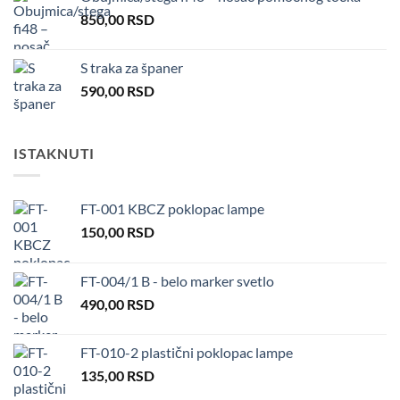
850,00
RSD
S traka za španer
590,00
RSD
ISTAKNUTI
FT-001 KBCZ poklopac lampe
150,00
RSD
FT-004/1 B - belo marker svetlo
490,00
RSD
FT-010-2 plastični poklopac lampe
135,00
RSD