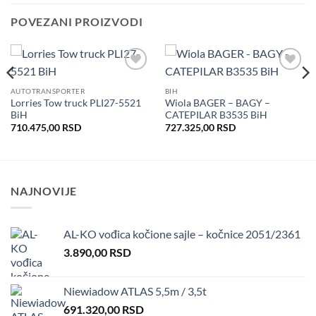
POVEZANI PROIZVODI
Dodaj
Dodaj
u listu
u listu
AUTOTRANSPORTER
BIH
želja
želja
Lorries Tow truck PLI27-5521
Wiola BAGER – BAGY –
BiH
CATEPILAR B3535 BiH
710.475,00
RSD
727.325,00
RSD
NAJNOVIJE
AL-KO vođica kočione sajle – kočnice 2051/2361
3.890,00
RSD
Niewiadow ATLAS 5,5m / 3,5t
691.320,00
RSD