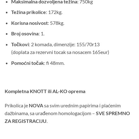
Maksimalna dozvoljena težina
: 750kg
Težina prikolice
: 172kg.
Korisna nosivost
: 578kg.
Broj osovina
: 1.
Točkovi
: 2 komada, dimenzije: 155/70r13
(doplata za rezervni tocak sa nosacem 165eur)
Pomoćni točak
: fi 48mm.
Kompletna KNOTT ili AL-KO oprema
Prikolica je
NOVA
sa svim urednim papirima i plaćenim
dažbinama, sa urađenom homologacijom –
SVE SPREMNO
ZA REGISTRACIJU
.