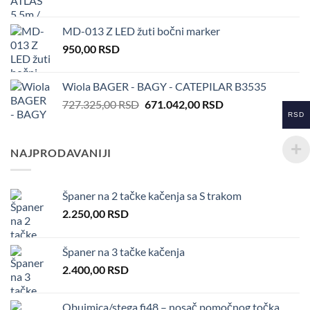
MD-013 Z LED žuti bočni marker
950,00
RSD
Wiola BAGER - BAGY - CATEPILAR B3535
Original
Current
727.325,00
RSD
671.042,00
RSD
RSD
price
price
was:
is:
727.325,00 RSD.
671.042,00 RSD.
NAJPRODAVANIJI
Španer na 2 tačke kačenja sa S trakom
2.250,00
RSD
Španer na 3 tačke kačenja
2.400,00
RSD
Obujmica/stega fi48 – nosač pomočnog točka