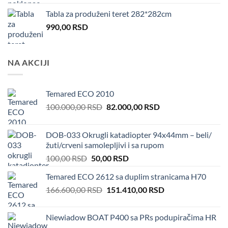
Tabla za produženi teret 282*282cm
990,00
RSD
NA AKCIJI
Temared ECO 2010
Original
Current
100.000,00
RSD
82.000,00
RSD
price
price
was:
is:
DOB-033 Okrugli katadiopter 94x44mm – beli/
100.000,00 RSD.
82.000,00 RSD.
žuti/crveni samolepljivi i sa rupom
Original
Current
100,00
RSD
50,00
RSD
price
price
Temared ECO 2612 sa duplim stranicama H70
was:
is:
Original
Current
166.600,00
RSD
100,00 RSD.
151.410,00
50,00 RSD.
RSD
price
price
was:
is:
Niewiadow BOAT P400 sa PRs podupiračima HR
166.600,00 RSD.
151.410,00 RSD.