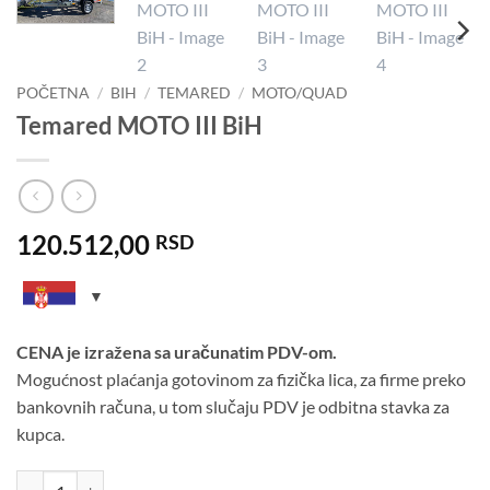
POČETNA
/
BIH
/
TEMARED
/
MOTO/QUAD
Temared MOTO III BiH
120.512,00
RSD
CENA je izražena sa uračunatim PDV-om.
Mogućnost plaćanja gotovinom za fizička lica, za firme preko
bankovnih računa, u tom slučaju PDV je odbitna stavka za
kupca.
Temared MOTO III BiH količina